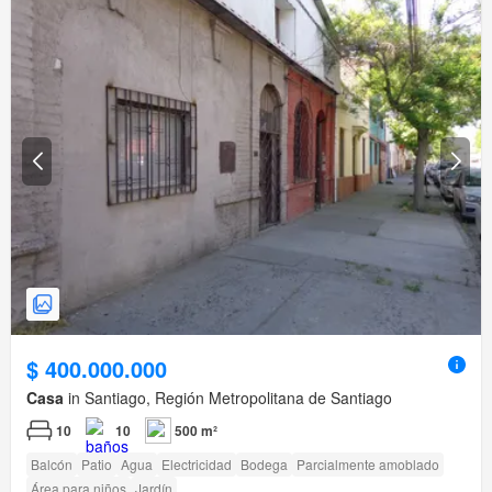
$ 400.000.000
Casa
in Santiago, Región Metropolitana de Santiago
10
10
500 m²
Balcón
Patio
Agua
Electricidad
Bodega
Parcialmente amoblado
Área para niños
Jardín