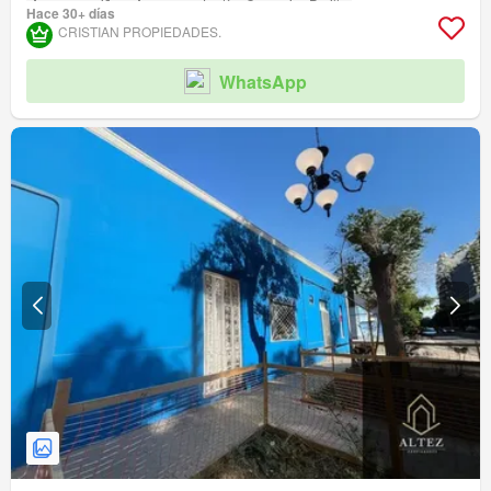
Área para niños
Ascensor
Jardín
Conserje
Parilla
Hace 30+ días
Caseta de vigilancia
Acceso para personas con discapacidad
CRISTIAN PROPIEDADES.
WhatsApp