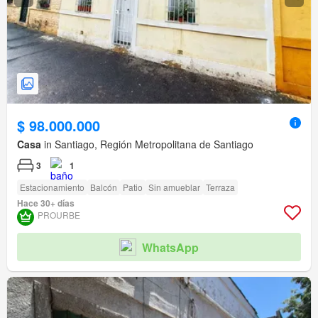
$ 98.000.000
Casa
in Santiago, Región Metropolitana de Santiago
3
1
Estacionamiento
Balcón
Patio
Sin amueblar
Terraza
Hace 30+ días
PROURBE
WhatsApp