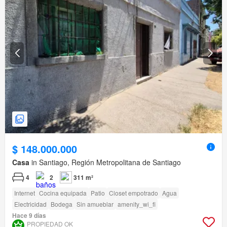
$ 148.000.000
Casa
in Santiago, Región Metropolitana de Santiago
4
2
311 m²
Internet
Cocina equipada
Patio
Closet empotrado
Agua
Electricidad
Bodega
Sin amueblar
amenity_wi_fi
Hace 9 días
PROPIEDAD OK