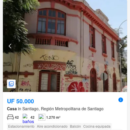
UF 50.000
Casa
in Santiago, Región Metropolitana de Santiago
42
42
1.270 m²
Estacionamiento
Aire acondicionado
Balcón
Cocina equipada