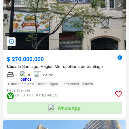
$ 270.000.000
Casa
in Santiago, Región Metropolitana de Santiago
5
3
351 m²
Estacionamiento
Balcón
Agua
Electricidad
Terraza
Hace 30+ días
CRISTIAN PROPIEDADES.
WhatsApp