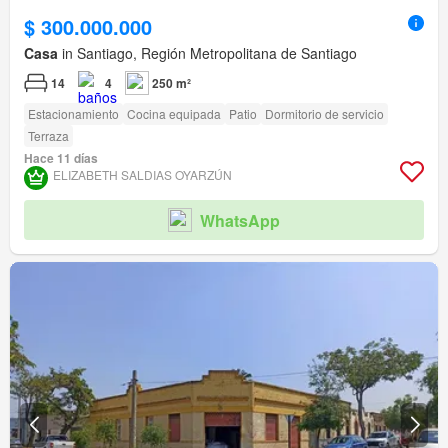
$ 300.000.000
Casa
in Santiago, Región Metropolitana de Santiago
14
4
250 m²
Estacionamiento
Cocina equipada
Patio
Dormitorio de servicio
Terraza
Hace 11 días
ELIZABETH SALDIAS OYARZÚN
WhatsApp