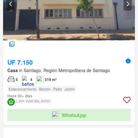
UF 7.150
Casa
in Santiago, Región Metropolitana de Santiago
5
4
319 m²
Estacionamiento
Balcón
Patio
Jardín
Hace 30+ días
LINK INMOBILIARIO
WhatsApp