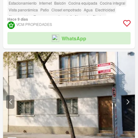
Estacionamiento
Internet
Balcón
Cocina equipada
Cocina integral
Vista panorámica
Patio
Closet empotrado
Agua
Electricidad
Sin amueblar
Terraza
amenity_wi_fi
Gimnasio
Piscina
Hace 9 días
Área para niños
Ascensor
Jardín
Conserje
Parilla
VCM PROPIEDADES
Caseta de vigilancia
WhatsApp