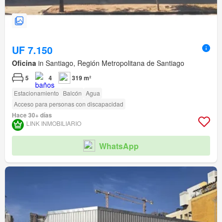
UF 7.150
Oficina
in Santiago, Región Metropolitana de Santiago
5
4
319 m²
Estacionamiento
Balcón
Agua
Acceso para personas con discapacidad
Hace 30+ días
LINK INMOBILIARIO
WhatsApp