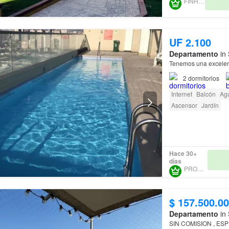
FINHABIT
UF 2.100
Departamento
in 
Tenemos una excelen
2
dormitorios
Internet
Balcón
Ag
Ascensor
Jardín
Hace 30+
días
PROURBE
$ 157.500.0
Departamento
in 
SIN COMISION , ES