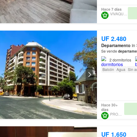
Hace 7 días
VIVAQUI.COM
UF 2.480
Departamento
in 
Se vende
departame
2
dormitorios
Balcón
Agua
Sin 
Hace 30+
días
PROURBE
UF 1.650