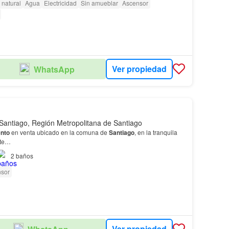
 natural
Agua
Electricidad
Sin amueblar
Ascensor
Ver propiedad
WhatsApp
Santiago, Región Metropolitana de Santiago
nto
en venta ubicado en la comuna de
Santiago
, en la tranquila
dte…
2
baños
sor
Ver propiedad