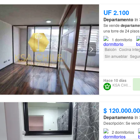
UF 2.100
Departamento
in 
Se vende
departame
una torre de 24 pisos
1
dormitorio
Balcón
Cocina integ
Sin amueblar
Segur
Conserje
Parilla
Ca
Hace 10 días
KSA CHILE SPA
$ 120.000.0
Departamento
in 
Descripción: Se v
2
dormitorios