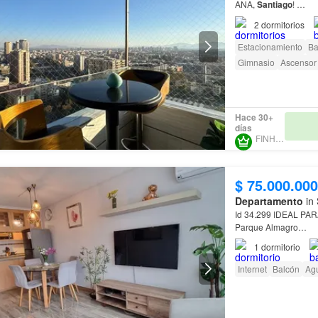
ANA,
Santiago
!
2
dormitorios
No dejes pasar esta 
1590000000.
Estacionamiento
Ba
Gimnasio
Ascensor
Hace 30+
días
FINHABIT
$ 75.000.000
Departamento
in 
Id 34.299 IDEAL P
Parque Almagro
1
dormitorio
ATENCIÓN INVERSIO
Santiago
Centro, ubi
Internet
Balcón
Ag