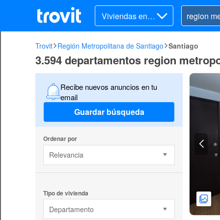
Viviendas en v
enta
Trovit
Región Metropolitana de Santiago
Santiago
3.594 departamentos region metropo
Recibe nuevos anuncios en tu
email
Guardar búsqueda
Ordenar por
Relevancia
Tipo de vivienda
Departamento