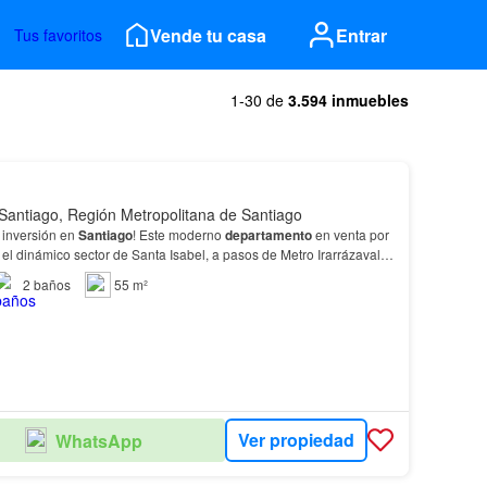
Vende tu casa
Entrar
Tus favoritos
1-30 de
3.594 inmuebles
Santiago, Región Metropolitana de Santiago
 inversión en
Santiago
! Este moderno
departamento
en venta por
el dinámico sector de Santa Isabel, a pasos de Metro Irarrázaval y
ada oferta…
2
baños
55 m²
Ver propiedad
WhatsApp