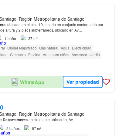
Santiago, Región Metropolitana de Santiago
nto
, ubicado en el piso 19, inserto en conjunto conformado por
 de altura y 2 pisos subterráneos, ubicado en Av…
1
baño
37 m²
ral
Closet empotrado
Gas natural
Agua
Electricidad
idad
Gimnasio
Piscina
Área para niños
Ascensor
Jardín
seta de vigilancia
Acceso para personas con discapacidad
Ver propiedad
WhatsApp
00
Santiago, Región Metropolitana de Santiago
ende
Departamento
en excelente ubicación, Av
2
baños
67 m²