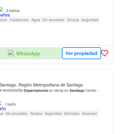
2
baños
oportunidad de adquirir este
departamento
por solo Pesos
lcón
Calefacción
Agua
Sin amueblar
Terraza
Seguridad
Ver propiedad
WhatsApp
Santiago, Región Metropolitana de Santiago
ARA INVERSIÓN
Departamento
en Venta en
Santiago
Centro -
1
baño
NISTAS! Se vende acogedor y cómodo
departamento
en
cado a pocos pasos del Parque Almagro…
ua
Sin amueblar
Terraza
Seguridad
Gimnasio
Ascensor