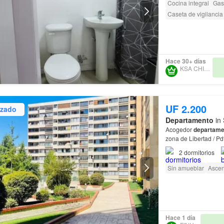
Cocina integral
Gas
Caseta de vigilancia
Hace 30+ días
KSA CHILE SPA
UF 2.200
izado
Departamento
in 
Acogedor
departame
zona de Libertad / P
2
dormitorios
Sin amueblar
Ascen
Hace 1 día