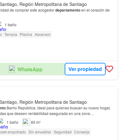
Santiago, Región Metropolitana de Santiago
unidad de comprar este acogedor
departamento
en el corazón de
1
baño
oportunidad de vivir en una de las zonas más cotizadas de
acceso a comercios, res…
r
Terraza
Piscina
Ascensor
Ver propiedad
WhatsApp
Santiago, Región Metropolitana de Santiago
nto
Barrio República, ideal para quienes buscan su nuevo hogar,
stas que deseen rentabilidad asegurada en una zona
stado ubicado en Echaurren N°301 Torre D, total útil…
1
baño
60 m²
oset empotrado
Sin amueblar
Seguridad
Conserje