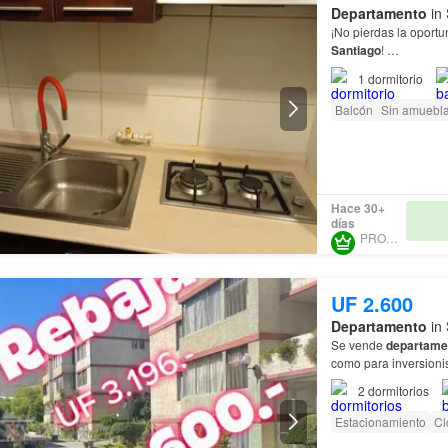
Departamento
in 
¡No pierdas la oport
Santiago
!
1
dormitorio
No dejes pasar esta 
Santiago
, con fácil 
Balcón
Sin amuebla
Hace 30+
días
PROURBE
UF 2.600
Departamento
in 
Se vende
departame
como para inversioni
Departamento
buen e
2
dormitorios
Estacionamiento
Cl