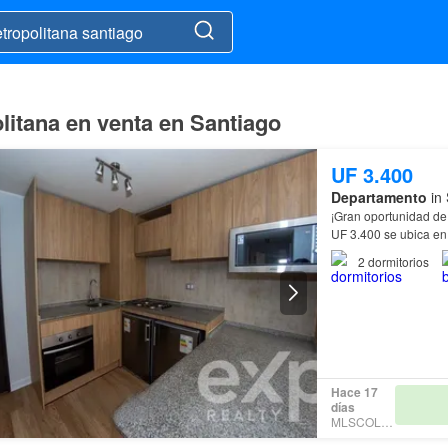
litana en venta en Santiago
UF 3.400
Departamento
in 
¡Gran oportunidad de
UF 3.400 se ubica en 
rodeado de una vari
2
dormitorios
Hace 17
días
MLSCOLAB