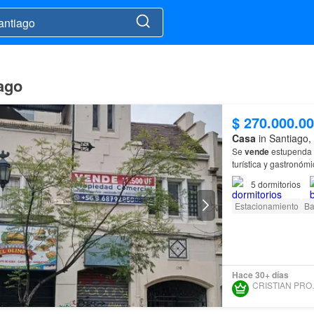
ago
$ 270.000.0
Casa
in Santiago,
Se
vende
estupenda p
turística y gastronóm
Piso (Potencial de I
5
dormitorios
Estacionamiento
Ba
Hace 30+ días
CRIST