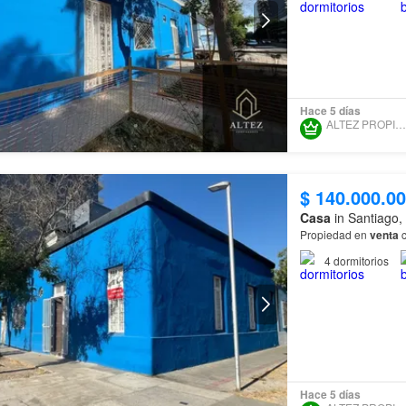
Hace 5 días
ALTEZ PROPIEDADES
$ 140.000.0
Casa
in Santiago,
Propiedad en
venta
c
4
dormitorios
Hace 5 días