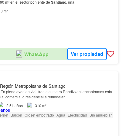
490 m² en el sector poniente de
Santiago
, una
90 m²
Ver propiedad
WhatsApp
 Región Metropolitana de Santiago
En pleno avenida viel, frente al metro Rondizzoni encontramos esta
al comercial o residencial a remodelar.
2,5
baños
310 m²
ternet
Balcón
Closet empotrado
Agua
Electricidad
Sin amueblar