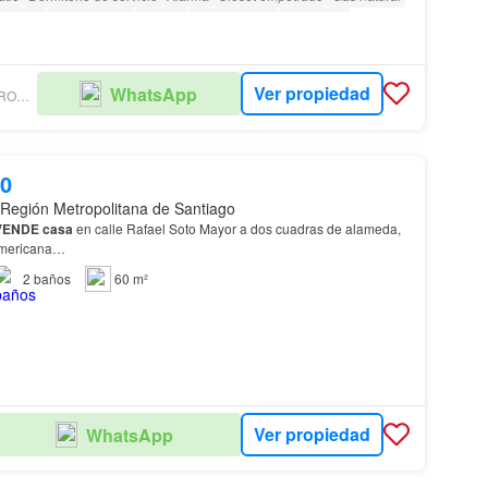
Bodega
Sin amueblar
Terraza
amenity_wi_fi
Seguridad
aseta de vigilancia
Ver propiedad
WhatsApp
HUGO FRIAS PROPIEDADES S.A.
00
 Región Metropolitana de Santiago
VENDE
casa
en calle Rafael Soto Mayor a dos cuadras de alameda,
americana…
2
baños
60 m²
Ver propiedad
WhatsApp