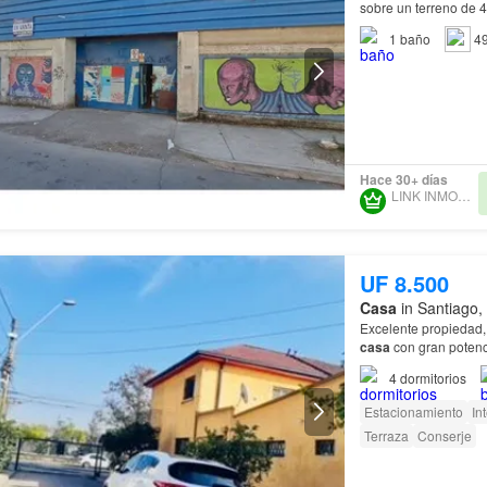
sobre un terreno de 
1
baño
4
Hace 30+ días
LINK INMOBILIARIO
UF 8.500
Casa
in Santiago,
Excelente propiedad, 
casa
con gran potenci
4
dormitorios
Estacionamiento
In
Terraza
Conserje