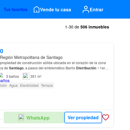
Vende tu casa
Entrar
Tus favoritos
1-30 de
506 inmuebles
00
 Región Metropolitana de Santiago
ropiedad de construcción sólida ubicada en el corazón de la zona
ica de
Santiago
, a pasos del emblemático Barrio
Distribución
: • 1er
ngresos): 2 Locales comerciale…
3
baños
351 m²
lcón
Agua
Electricidad
Terraza
Ver propiedad
WhatsApp
IAN PROPIEDADES.