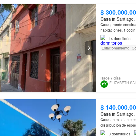
$ 300.000.0
Casa
in Santiago,
Casa
grande construcc
habitaciones, 1 cocin
14
dormitorios
Estacionamiento
Co
Hace 7 días
$ 140.000.0
Casa
in Santiago,
Casa
en excelente es
distribución
de espac
3
dormitorios