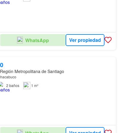
Ver propiedad
WhatsApp
00
 Región Metropolitana de Santiago
hacabuco
2
baños
1 m²
Ver propiedad