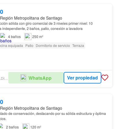
00
 Región Metropolitana de Santiago
ión sólida con giro comercial de 3 niveles primer nivel: 10
a independiente, 2 baños, patio, conexión a lavadora
4
baños
250 m²
cina equipada
Patio
Dormitorio de servicio
Terraza
Ver propiedad
WhatsApp
ELIZABETH SALDIAS OYARZÚN
00
 Región Metropolitana de Santiago
tado de conservación, destacando por su sólida estructura y óptima
ios.
2
baños
120 m²