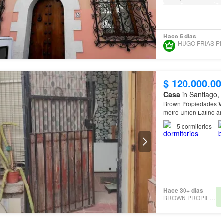
Agua
Electricidad
Biblioteca
Parilla
C
Hace 5 días
$ 120.000.0
Casa
in Santiago,
Brown Propiedades
metro Unión Latino 
5
dormitorios
Hace 30+ días
BROWN PROPIEDADES