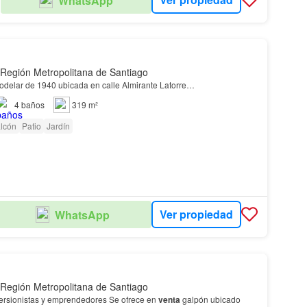
WhatsApp
 Región Metropolitana de Santiago
delar de 1940 ubicada en calle Almirante Latorre…
4
baños
319 m²
lcón
Patio
Jardín
Ver propiedad
WhatsApp
 Región Metropolitana de Santiago
Oportunidad para inversionistas y emprendedores Se ofrece en
venta
galpón ubicado