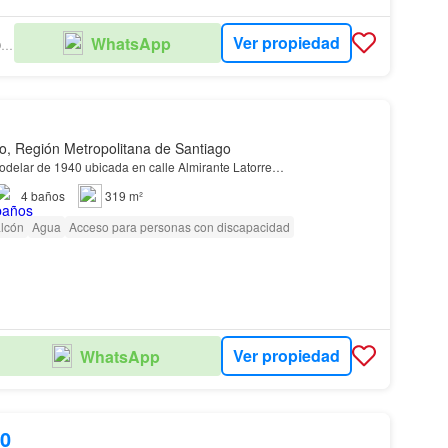
Ver propiedad
WhatsApp
GRANDES PROPIEDADES
o, Región Metropolitana de Santiago
delar de 1940 ubicada en calle Almirante Latorre…
4
baños
319 m²
lcón
Agua
Acceso para personas con discapacidad
Ver propiedad
WhatsApp
00