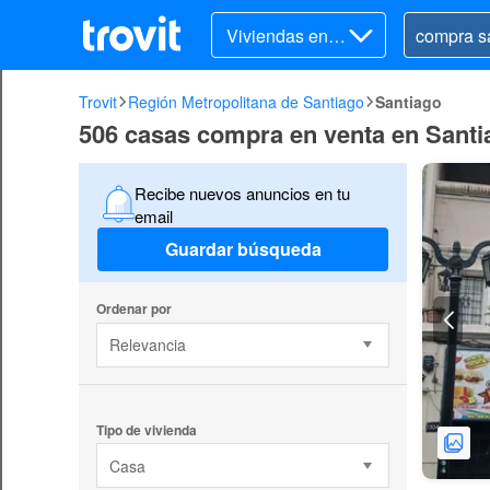
Viviendas en v
enta
Trovit
Región Metropolitana de Santiago
Santiago
506 casas compra en venta en Santi
Recibe nuevos anuncios en tu
email
Guardar búsqueda
Ordenar por
Relevancia
Tipo de vivienda
Casa