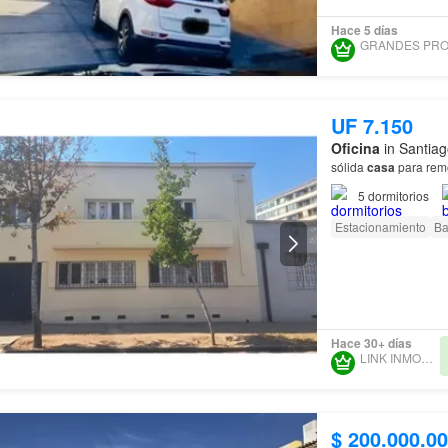
Hace 5 días
UF 7.150
Oficina
in Santiag
sólida
casa
para remo
5
dormitorios
Estacionamiento
Ba
Hace 30+ días
LINK INMOBILIARIO
$ 200.000.0