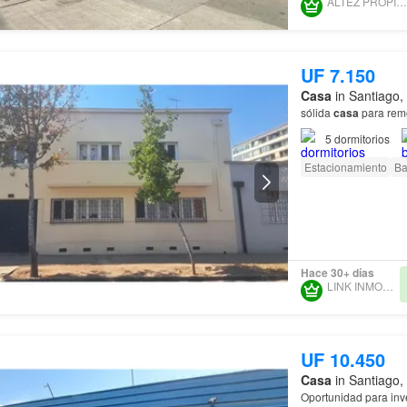
ALTEZ PROPIEDADES
UF 7.150
Casa
in Santiago,
sólida
casa
para remo
5
dormitorios
Estacionamiento
Ba
Hace 30+ días
LINK INMOBILIARIO
UF 10.450
Casa
in Santiago,