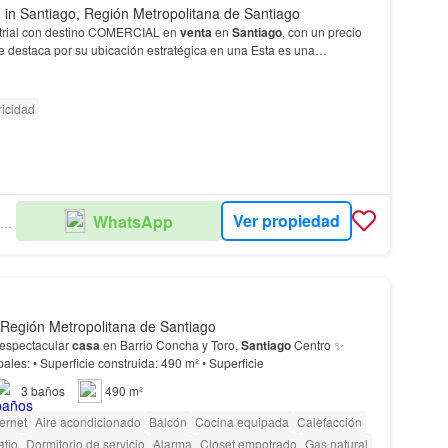
l
in Santiago, Región Metropolitana de Santiago
strial con destino COMERCIAL en
venta
en
Santiago
, con un precio
e destaca por su ubicación estratégica en una Esta es una
a adquirir un espacio industrial en una u…
ricidad
Ver propiedad
WhatsApp
PROPIEDADES CONCRETA SPA
 Región Metropolitana de Santiago
espectacular
casa
en Barrio Concha y Toro,
Santiago
Centro ✨
Características principales: • Superficie construida: 490 m² • Superficie
3
baños
490 m²
ternet
Aire acondicionado
Balcón
Cocina equipada
Calefacción
atio
Dormitorio de servicio
Alarma
Closet empotrado
Gas natural