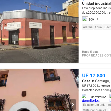
Unidad industria
Esta propiedad indu
de $200.000.000.-., s
oportunidad única par
300 m²
Alarma
Agua
Elect
Hace 5 días
UF 17.800
Casa
in Santiago,
UF 17.800 Se
vende
5
dormitorios
Estacionamiento
In
Vista panorámica
P