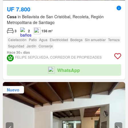
UF 7.800
Casa
in Bellavista de San Cristóbal, Recoleta, Región
Metropolitana de Santiago
3
2
156 m²
Calefacción
Patio
Agua
Electricidad
Bodega
Sin amueblar
Terraza
Seguridad
Jardín
Conserje
Hace 30+ días
FELIPE SEPÚLVEDA, CORREDOR DE PROPIEDADES
WhatsApp
Nuevo