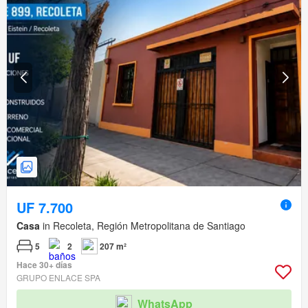
UF 7.700
Casa
in Recoleta, Región Metropolitana de Santiago
5
2
207 m²
Hace 30+ días
GRUPO ENLACE SPA
WhatsApp