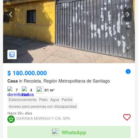
$ 180.000.000
Casa
in Recoleta, Región Metropolitana de Santiago
7
4
61 m²
Estacionamiento
Patio
Agua
Parilla
Acceso para personas con discapacidad
Hace 30+ días
DARINKA MORENO Y CÍA. SPA
WhatsApp