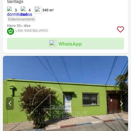
Santiago
3
4
340 m²
Estacionamiento
Hace 30+ días
LINK INMOBILIARIO
WhatsApp