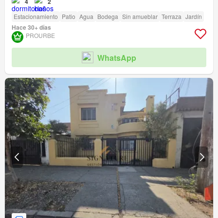
4
2
Estacionamiento
Patio
Agua
Bodega
Sin amueblar
Terraza
Jardín
Hace 30+ días
PROURBE
WhatsApp