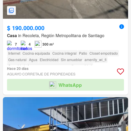
$ 190.000.000
Casa
in Recoleta, Región Metropolitana de Santiago
7
4
300 m²
Internet
Cocina equipada
Cocina integral
Patio
Closet empotrado
Gas natural
Agua
Electricidad
Sin amueblar
amenity_wi_fi
Seguridad
Acceso para personas con discapacidad
Hace 20 días
AGUAYO CORRETAJE DE PROPIEDADES
WhatsApp