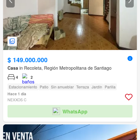
$ 149.000.000
Casa
in Recoleta, Región Metropolitana de Santiago
4
2
Estacionamiento
Patio
Sin amueblar
Terraza
Jardín
Parilla
Hace 1 día
NEXXOS C
WhatsApp