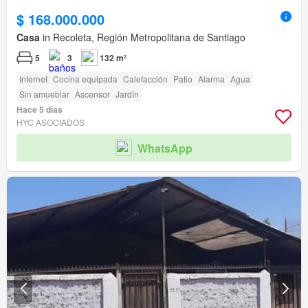
$ 168.000.000
Casa
in Recoleta, Región Metropolitana de Santiago
5
3
132 m²
Internet
Cocina equipada
Calefacción
Patio
Alarma
Agua
Sin amueblar
Ascensor
Jardín
Hace 5 días
HYC ASOCIADOS
WhatsApp