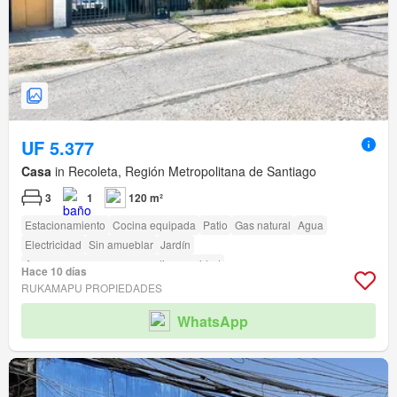
UF 5.377
Casa
in Recoleta, Región Metropolitana de Santiago
3
1
120 m²
Estacionamiento
Cocina equipada
Patio
Gas natural
Agua
Electricidad
Sin amueblar
Jardín
Acceso para personas con discapacidad
Hace 10 días
RUKAMAPU PROPIEDADES
WhatsApp