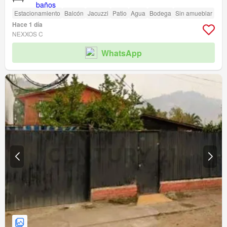
Estacionamiento
Balcón
Jacuzzi
Patio
Agua
Bodega
Sin amueblar
Hace 1 día
NEXXOS C
WhatsApp