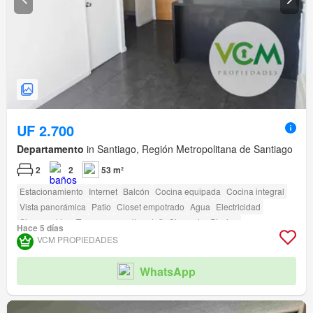
UF 2.700
Departamento
in Santiago, Región Metropolitana de Santiago
2
2
53 m²
Estacionamiento
Internet
Balcón
Cocina equipada
Cocina integral
Vista panorámica
Patio
Closet empotrado
Agua
Electricidad
Sin amueblar
Terraza
amenity_wi_fi
Gimnasio
Piscina
Hace 5 días
Área para niños
Ascensor
Jardín
Conserje
Parilla
VCM PROPIEDADES
Caseta de vigilancia
WhatsApp