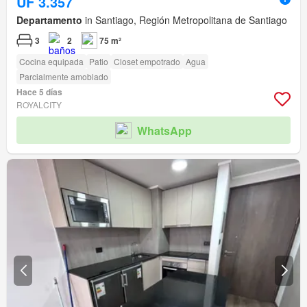
UF 3.357
Departamento
in Santiago, Región Metropolitana de Santiago
3
2
75 m²
Cocina equipada
Patio
Closet empotrado
Agua
Parcialmente amoblado
Hace 5 días
ROYALCITY
WhatsApp