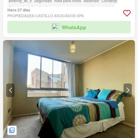
amenity_wi_fi
Seguridad
Área para niños
Ascensor
Conserje
Caseta de vigilancia
Acceso para personas con discapacidad
Hace 27 días
PROPIEDADES CASTILLO ASOCIADOS SPA
WhatsApp