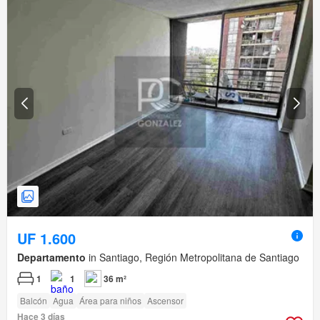
UF 1.600
Departamento
in Santiago, Región Metropolitana de Santiago
1
1
36 m²
Balcón
Agua
Área para niños
Ascensor
Hace 3 días