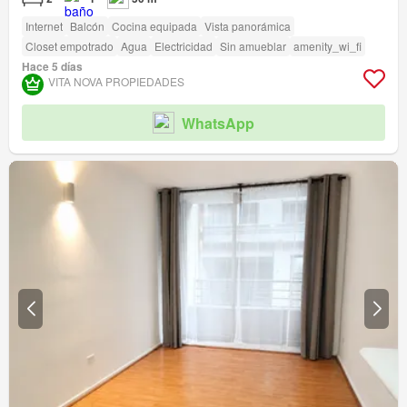
Internet
Balcón
Cocina equipada
Vista panorámica
Closet empotrado
Agua
Electricidad
Sin amueblar
amenity_wi_fi
Hace 5 días
VITA NOVA PROPIEDADES
WhatsApp