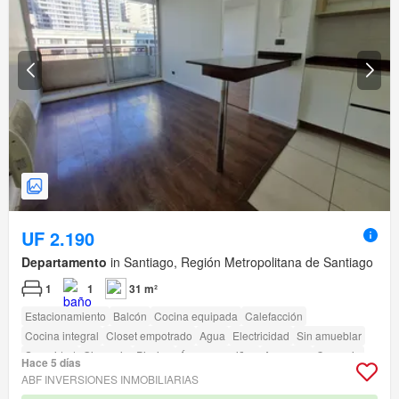
UF 2.190
Departamento
in Santiago, Región Metropolitana de Santiago
1
1
31 m²
Estacionamiento
Balcón
Cocina equipada
Calefacción
Cocina integral
Closet empotrado
Agua
Electricidad
Sin amueblar
Seguridad
Gimnasio
Piscina
Área para niños
Ascensor
Conserje
Hace 5 días
Parilla
Caseta de vigilancia
ABF INVERSIONES INMOBILIARIAS