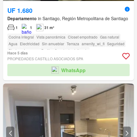
UF 1.680
Departamento
in Santiago, Región Metropolitana de Santiago
1
1
31 m²
Cocina integral
Vista panorámica
Closet empotrado
Gas natural
Agua
Electricidad
Sin amueblar
Terraza
amenity_wi_fi
Seguridad
Piscina
Ascensor
Parilla
Caseta de vigilancia
Hace 5 días
Acceso para personas con discapacidad
PROPIEDADES CASTILLO ASOCIADOS SPA
WhatsApp