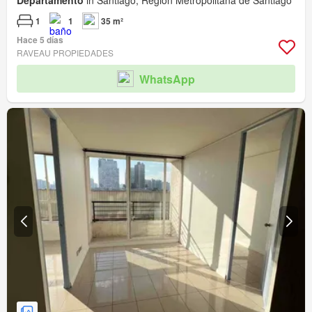
Departamento
in Santiago, Región Metropolitana de Santiago
1
1
35 m²
Hace 5 días
RAVEAU PROPIEDADES
WhatsApp