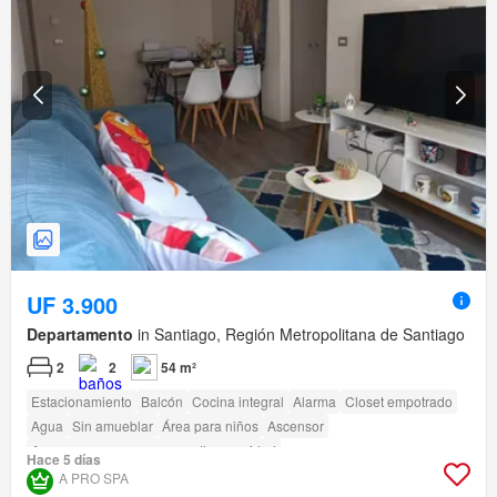
UF 3.900
Departamento
in Santiago, Región Metropolitana de Santiago
2
2
54 m²
Estacionamiento
Balcón
Cocina integral
Alarma
Closet empotrado
Agua
Sin amueblar
Área para niños
Ascensor
Acceso para personas con discapacidad
Hace 5 días
A PRO SPA