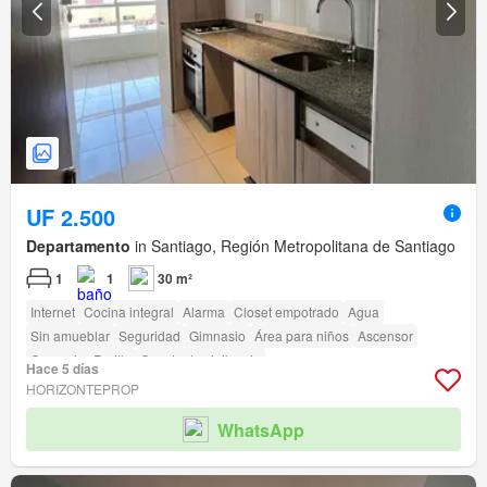
UF 2.500
Departamento
in Santiago, Región Metropolitana de Santiago
1
1
30 m²
Internet
Cocina integral
Alarma
Closet empotrado
Agua
Sin amueblar
Seguridad
Gimnasio
Área para niños
Ascensor
Conserje
Parilla
Caseta de vigilancia
Hace 5 días
Acceso para personas con discapacidad
HORIZONTEPROP
WhatsApp