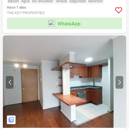
Balcón
Agua
Sin amueblar
Terraza
Seguridad
Ascensor
Hace 7 días
THE KEY PROPERTIES
WhatsApp