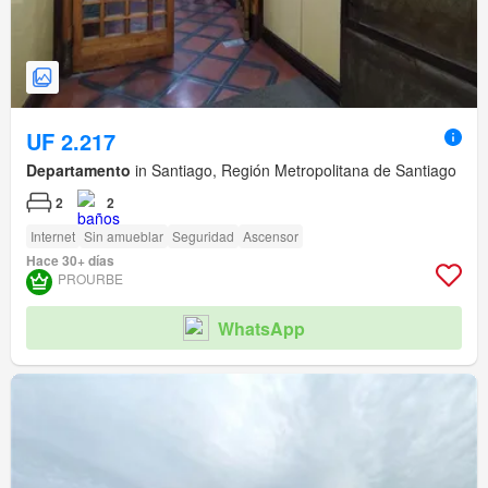
UF 2.217
Departamento
in Santiago, Región Metropolitana de Santiago
2
2
Internet
Sin amueblar
Seguridad
Ascensor
Hace 30+ días
PROURBE
WhatsApp