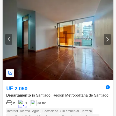
UF 2.050
Departamento
in Santiago, Región Metropolitana de Santiago
2
1
58 m²
Internet
Alarma
Agua
Electricidad
Sin amueblar
Terraza