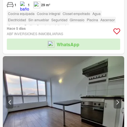
1
1
29 m²
Cocina equipada
Cocina integral
Closet empotrado
Agua
Electricidad
Sin amueblar
Seguridad
Gimnasio
Piscina
Ascensor
Conserje
Parilla
Caseta de vigilancia
Hace 5 días
ABF INVERSIONES INMOBILIARIAS
WhatsApp