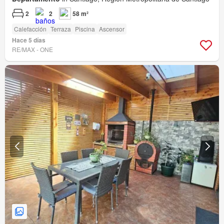
2
2
58 m²
Calefacción
Terraza
Piscina
Ascensor
Hace 5 días
RE/MAX - ONE