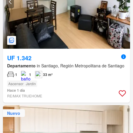
UF 1.342
Departamento
in Santiago, Región Metropolitana de Santiago
1
1
33 m²
Ascensor
Jardín
Hace 1 día
RE/MAX TRUEHOME
Nuevo