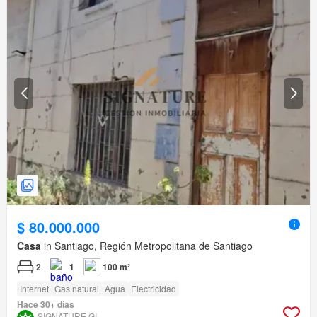
$ 80.000.000
Casa
in Santiago, Región Metropolitana de Santiago
2
1
100 m²
Internet
Gas natural
Agua
Electricidad
Hace 30+ días
SIGNATURE GI