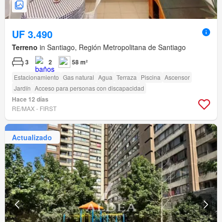
UF 3.490
Terreno
in Santiago, Región Metropolitana de Santiago
3
2
58 m²
Estacionamiento
Gas natural
Agua
Terraza
Piscina
Ascensor
Jardín
Acceso para personas con discapacidad
Hace 12 días
RE/MAX - FIRST
Actualizado