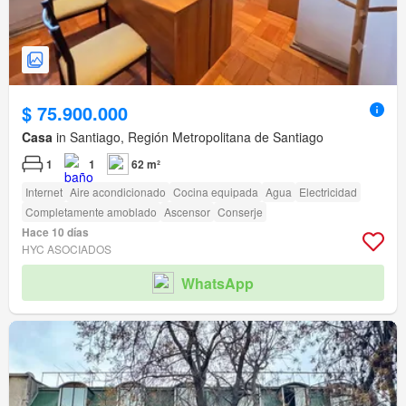
$ 75.900.000
Casa
in Santiago, Región Metropolitana de Santiago
1
1
62 m²
Internet
Aire acondicionado
Cocina equipada
Agua
Electricidad
Completamente amoblado
Ascensor
Conserje
Hace 10 días
HYC ASOCIADOS
WhatsApp