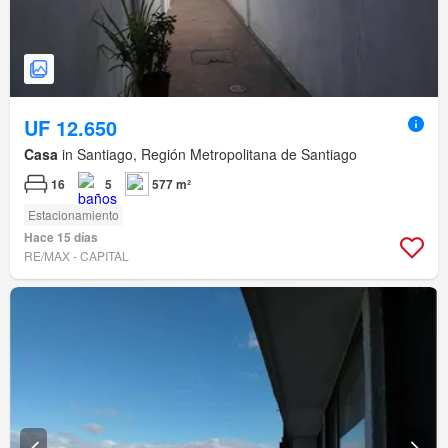
UF 12.650
Casa
in Santiago, Región Metropolitana de Santiago
16
5
577 m²
Estacionamiento
Hace 15 días
RE/MAX - CAPITAL