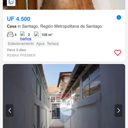
UF 4.500
Casa
in Santiago, Región Metropolitana de Santiago
4
2
108 m²
Estacionamiento
Agua
Terraza
Hace 5 días
REMAX PREMIER