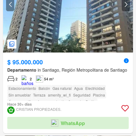
$ 95.000.000
Departamento
in Santiago, Región Metropolitana de Santiago
2
2
54 m²
Estacionamiento
Balcón
Gas natural
Agua
Electricidad
Sin amueblar
Terraza
amenity_wi_fi
Seguridad
Piscina
Área para niños
Ascensor
Jardín
Conserje
Parilla
Hace 30+ días
Caseta de vigilancia
Acceso para personas con discapacidad
CRISTIAN PROPIEDADES.
WhatsApp