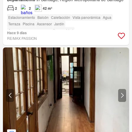
2
2
42 m²
Estacionamiento
Balcón
Calefacción
Vista panorámica
Agua
Terraza
Piscina
Ascensor
Jardín
Acceso para personas con discapacidad
Hace 9 días
RE/MAX PASSION