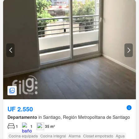
UF 2.550
Departamento
in Santiago, Región Metropolitana de Santiago
1
1
35 m²
Cocina equipada
Cocina integral
Alarma
Closet empotrado
Agua