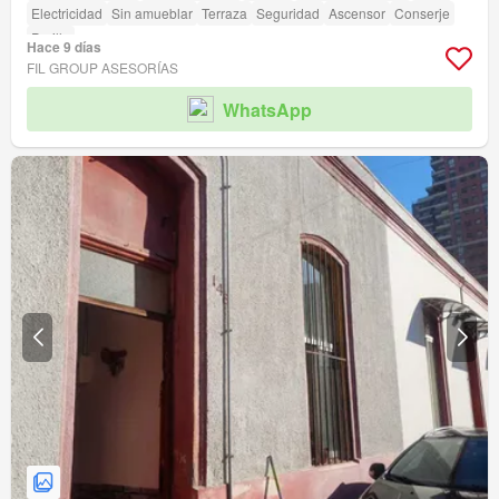
Electricidad
Sin amueblar
Terraza
Seguridad
Ascensor
Conserje
Parilla
Hace 9 días
FIL GROUP ASESORÍAS
WhatsApp