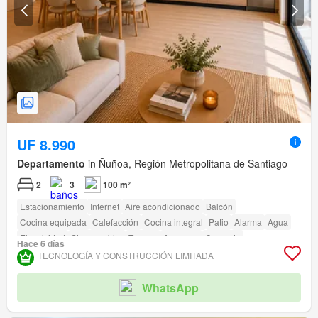
UF 8.990
Departamento
in Ñuñoa, Región Metropolitana de Santiago
2
3
100 m²
Estacionamiento
Internet
Aire acondicionado
Balcón
Cocina equipada
Calefacción
Cocina integral
Patio
Alarma
Agua
Electricidad
Sin amueblar
Terraza
Ascensor
Conserje
Hace 6 días
Acceso para personas con discapacidad
TECNOLOGÍA Y CONSTRUCCIÓN LIMITADA
WhatsApp