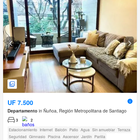
UF 7.500
Departamento
in Ñuñoa, Región Metropolitana de Santiago
3
2
Estacionamiento
Internet
Balcón
Patio
Agua
Sin amueblar
Terraza
Seguridad
Gimnasio
Piscina
Ascensor
Jardín
Parilla