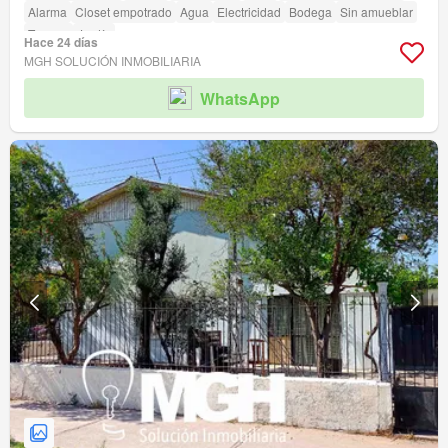
Alarma
Closet empotrado
Agua
Electricidad
Bodega
Sin amueblar
Terraza
Jardín
Hace 24 días
MGH SOLUCIÓN INMOBILIARIA
WhatsApp