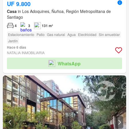
UF 9.800
Casa
in Los Adoquines, Ñuñoa, Región Metropolitana de
Santiago
4
3
131 m²
Estacionamiento
Patio
Gas natural
Agua
Electricidad
Sin amueblar
Jardín
Hace 6 días
NATALIA INMOBILIARIA
WhatsApp