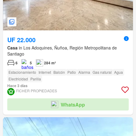
UF 22.000
Casa
in Los Adoquines, Ñuñoa, Región Metropolitana de
Santiago
6
5
284 m²
Estacionamiento
Internet
Balcón
Patio
Alarma
Gas natural
Agua
Electricidad
Parilla
Hace 3 días
FICHER PROPIEDADES
WhatsApp