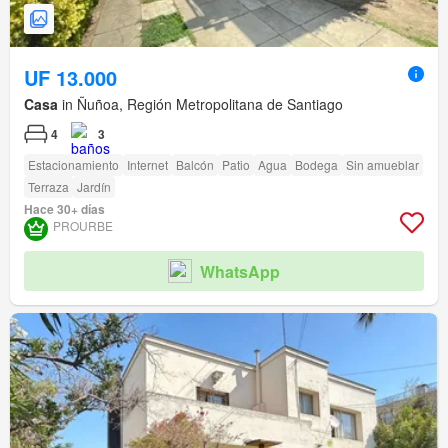
UF 13.000
Casa
in Ñuñoa, Región Metropolitana de Santiago
4
3
Estacionamiento
Internet
Balcón
Patio
Agua
Bodega
Sin amueblar
Terraza
Jardín
Hace 30+ días
PROURBE
WhatsApp