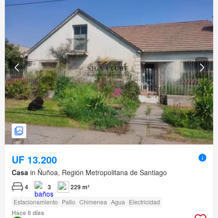
UF 13.200
Casa
in Ñuñoa, Región Metropolitana de Santiago
4
3
229 m²
Estacionamiento
Patio
Chimenea
Agua
Electricidad
Hace 6 días