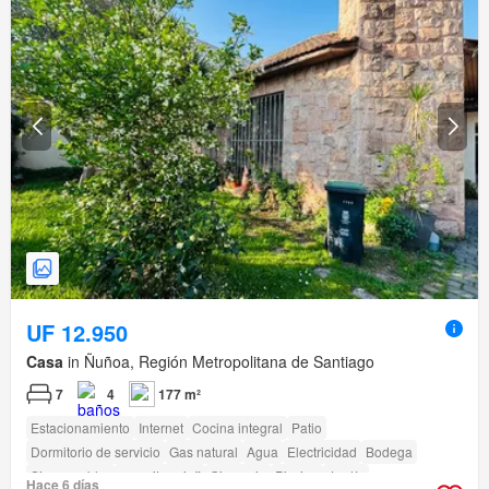
UF 12.950
Casa
in Ñuñoa, Región Metropolitana de Santiago
7
4
177 m²
Estacionamiento
Internet
Cocina integral
Patio
Dormitorio de servicio
Gas natural
Agua
Electricidad
Bodega
Sin amueblar
amenity_wi_fi
Gimnasio
Piscina
Jardín
Hace 6 días