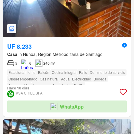
UF 8.233
Casa
in Ñuñoa, Región Metropolitana de Santiago
5
6
240 m²
Estacionamiento
Balcón
Cocina integral
Patio
Dormitorio de servicio
Closet empotrado
Gas natural
Agua
Electricidad
Bodega
Sin amueblar
Área para niños
Jardín
Parilla
Hace 10 días
KSA CHILE SPA
WhatsApp