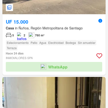
UF 15.000
Casa
in Ñuñoa, Región Metropolitana de Santiago
5
2
760 m²
Estacionamiento
Patio
Agua
Electricidad
Bodega
Sin amueblar
Terraza
Hace 24 días
INMOVALORES SPA
WhatsApp