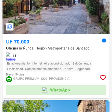
UF 70.000
Oficina
in Ñuñoa, Región Metropolitana de Santiago
13
Estacionamiento
Internet
Aire acondicionado
Balcón
Agua
Electricidad
Completamente amoblado
Terraza
Seguridad
Hace 16 días
GRUPO PREMIUM- SUC. PROVIDENCIA
WhatsApp