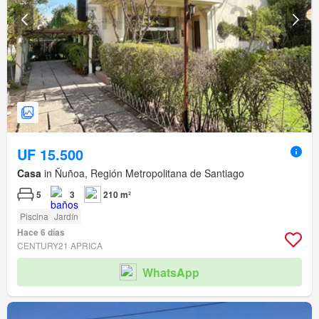
UF 15.500
Casa
in Ñuñoa, Región Metropolitana de Santiago
5
3
210 m²
Piscina
Jardín
Hace 6 días
CENTURY21 APRICA
WhatsApp