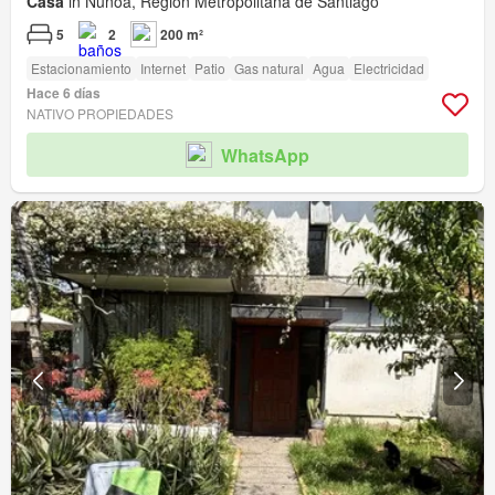
Casa
in Ñuñoa, Región Metropolitana de Santiago
5
2
200 m²
Estacionamiento
Internet
Patio
Gas natural
Agua
Electricidad
Hace 6 días
NATIVO PROPIEDADES
WhatsApp