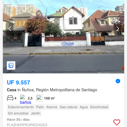
UF 9.557
Casa
in Ñuñoa, Región Metropolitana de Santiago
4
2,5
168 m²
Estacionamiento
Patio
Alarma
Gas natural
Agua
Electricidad
Sin amueblar
Jardín
Hace 30+ días
PLAZHERPROPIEDADES