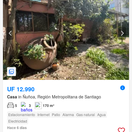
UF 12.990
Casa
in Ñuñoa, Región Metropolitana de Santiago
5
3
170 m²
Estacionamiento
Internet
Patio
Alarma
Gas natural
Agua
Electricidad
Hace 6 días