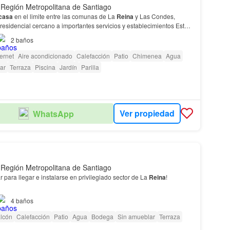
 Región Metropolitana de Santiago
casa
en el limite entre las comunas de La
Reina
y Las Condes,
residencial cercano a importantes servicios y establecimientos Esta
 4 dormitorios, 2 baños, una amplia…
2
baños
ternet
Aire acondicionado
Calefacción
Patio
Chimenea
Agua
ar
Terraza
Piscina
Jardín
Parilla
Ver propiedad
WhatsApp
 Región Metropolitana de Santiago
r para llegar e instalarse en privilegiado sector de La
Reina
!
ina
, construida en una esquina del
terreno
por lo que da lugar a un
4
baños
scina, jardín y sector…
lcón
Calefacción
Patio
Agua
Bodega
Sin amueblar
Terraza