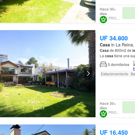
Hace 30+
días
PROURBE
UF 34.800
Casa
in La Reina,
Casa
de 800m2 de
t
La
casa
tiene una su
5
dormitorios
Estacionamiento
Ba
Hace 30+
días
PROURBE
UF 16.450