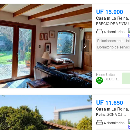
UF 15.900
Casa
in La Reina,
PRECIO DE VENTA 
4
dormitorios
Estacionamiento
In
Dormitorio de servic
Bodega
Sin amuebl
Acceso para person
Hace 6 días
SECORP SPA.
UF 11.650
Casa
in La Reina,
Reina
, ZONA C2…
4
dormitorios