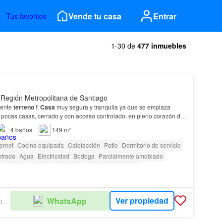
Vende tu casa
Entrar
Tus favoritos
1-30 de
477 inmuebles
 Región Metropolitana de Santiago
lente
terreno
!!
Casa
muy segura y tranquila ya que se emplaza
e pocas casas, cerrado y con acceso controlado, en pleno corazón de
4
baños
149 m²
ternet
Cocina equipada
Calefacción
Patio
Dormitorio de servicio
otrado
Agua
Electricidad
Bodega
Parcialmente amoblado
fi
Piscina
Jardín
Conserje
Caseta de vigilancia
Ver propiedad
WhatsApp
B4BOETSCH PROPIEDADES