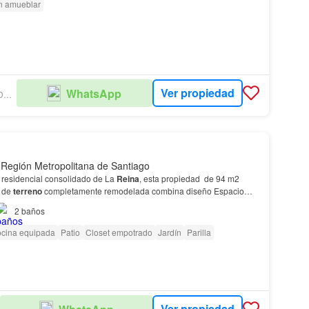
n amueblar
Ver propiedad
WhatsApp
VISAN PROPIEDADADES SPA
 Región Metropolitana de Santiago
 residencial consolidado de La
Reina
, esta propiedad de 94 m2
2 de
terreno
completamente remodelada combina diseño Espacio
para quincho Zona verde consolidada Potencial de ampliación…
2
baños
cina equipada
Patio
Closet empotrado
Jardín
Parilla
Ver propiedad