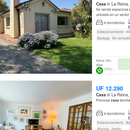
Casa
in La Reina,
Se vende espaciosa
ubicada en un sector 
propiedad cuenta con
4
dormitorios
Estacionamiento
In
Bodega
Sin amuebl
Hace 30+
días
PROURBE
UF 12.290
Casa
in La Reina,
Preciosa
casa
familia
Linda
casa
en La
Re
4
dormitorios
cómodo espacio de pi
Estacionamiento
Ba
Piscina
Jardín