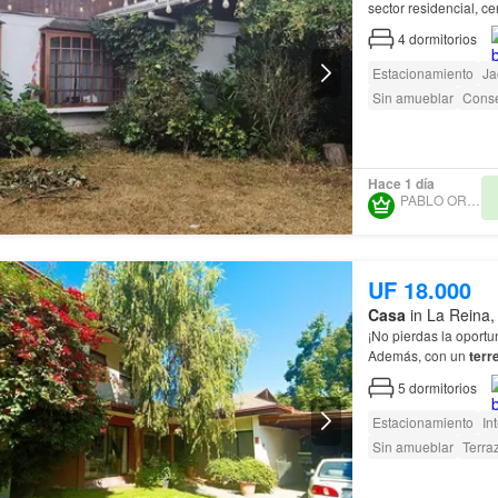
sector residencial, c
propiedad: 4
4
dormitorios
Estacionamiento
Ja
Sin amueblar
Conse
Hace 1 día
PABLO ORTUZAR
UF 18.000
Casa
in La Reina,
¡No pierdas la oportu
Además, con un
terr
regularización), tend
5
dormitorios
Estacionamiento
In
Sin amueblar
Terra