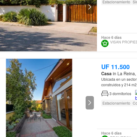
Estacionamiento
Si
Hace 6 días
UF 11.500
Casa
in La Reina,
Ubicada en un sector
construidos y 214 m
3
dormitorios
Estacionamiento
Co
Hace 6 días