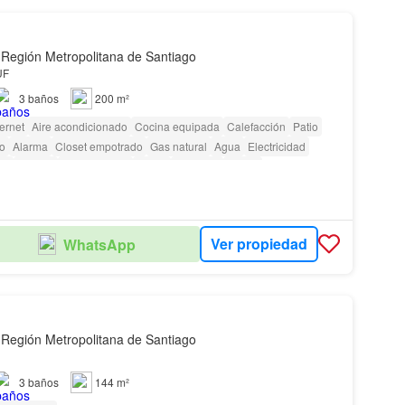
 Región Metropolitana de Santiago
UF
3
baños
200 m²
ternet
Aire acondicionado
Cocina equipada
Calefacción
Patio
io
Alarma
Closet empotrado
Gas natural
Agua
Electricidad
ar
Terraza
amenity_wi_fi
Jardín
Conserje
Parilla
as con discapacidad
Ver propiedad
WhatsApp
 Región Metropolitana de Santiago
3
baños
144 m²