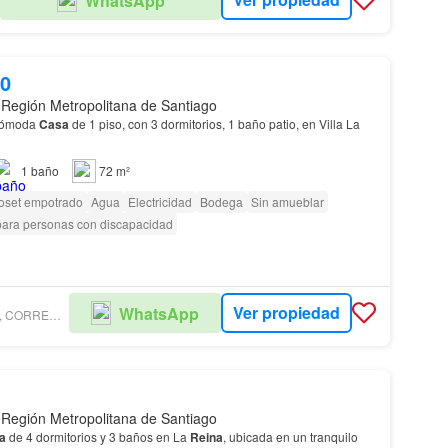
WhatsApp
00
 Región Metropolitana de Santiago
Cómoda
Casa
de 1 piso, con 3 dormitorios, 1 baño patio, en Villa La
1
baño
72 m²
oset empotrado
Agua
Electricidad
Bodega
Sin amueblar
ara personas con discapacidad
Ver propiedad
WhatsApp
ANA LUISA CASTRO, CORREDORA DE PROPIEDADES
 Región Metropolitana de Santiago
a
de 4 dormitorios y 3 baños en La
Reina
, ubicada en un tranquilo