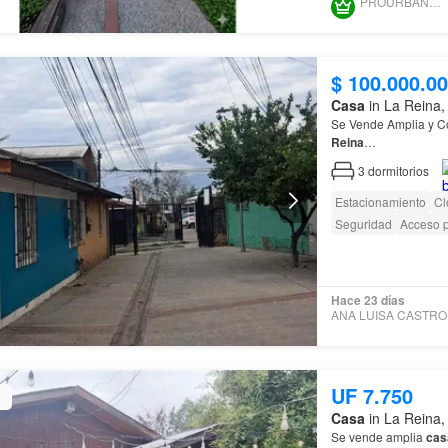
PROURBANO GROUP
$ 100.000.0
Casa
in La Reina,
Se Vende Amplia y 
Reina
…
3
dormitorios
Estacionamiento
Cl
Seguridad
Acceso p
Hace 23 días
UF 7.750
Casa
in La Reina,
Se vende amplia
cas