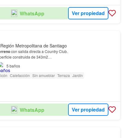
Ver propiedad
WhatsApp
 Región Metropolitana de Santiago
erreno
con salida directa a Country Club.
perficie construida de 343m2…
5
baños
lcón
Calefacción
Sin amueblar
Terraza
Jardín
Ver propiedad
WhatsApp