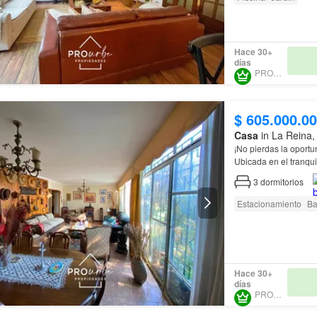
Hace 30+
días
PROURBE
$ 605.000.0
Casa
in La Reina,
¡No pierdas la oportu
Ubicada en el tranqui
baños y un amplio
te
3
dormitorios
Estacionamiento
Ba
Hace 30+
días
PROURBE