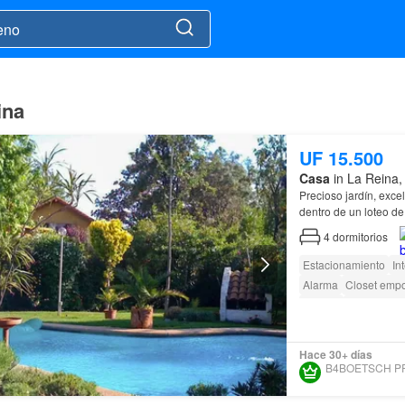
ina
UF 15.500
Casa
in La Reina,
Precioso jardín, exce
dentro de un loteo d
La
Reina
, vida de…
4
dormitorios
Estacionamiento
In
Alarma
Closet emp
Terraza
amenity_wi_
Hace 30+ días