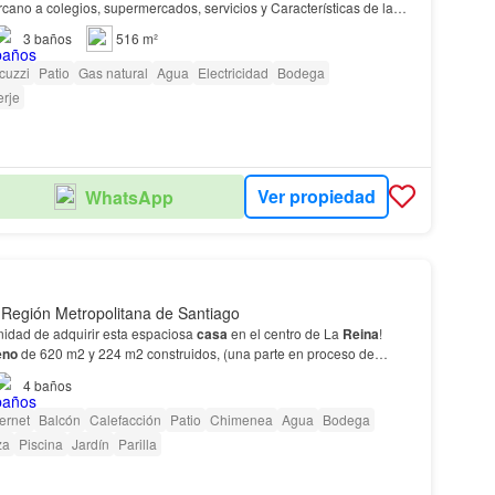
ercano a colegios, supermercados, servicios y Características de la
 dormitorios 3 baños 137 m² construido…
3
baños
516 m²
cuzzi
Patio
Gas natural
Agua
Electricidad
Bodega
rje
Ver propiedad
WhatsApp
 Región Metropolitana de Santiago
nidad de adquirir esta espaciosa
casa
en el centro de La
Reina
!
eno
de 620 m2 y 224 m2 construidos, (una parte en proceso de
rás espacio más que suficiente para dis…
4
baños
ternet
Balcón
Calefacción
Patio
Chimenea
Agua
Bodega
za
Piscina
Jardín
Parilla