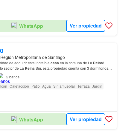
Ver propiedad
WhatsApp
00
 Región Metropolitana de Santiago
nidad de adquirir esta increíble
casa
en la comuna de La
Reina
!
lo sector de La
Reina
Sur, esta propiedad cuenta con 3 dormitorios, 2
rreno
de 650 m2.…
2
baños
lcón
Calefacción
Patio
Agua
Sin amueblar
Terraza
Jardín
Ver propiedad
WhatsApp