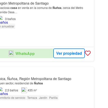
gión Metropolitana de Santiago
paciosa
casa
en venta en la comuna de
Ñuñoa
, cerca del Metro
Avenida Ossa…
3
baños
n amueblar
Ver propiedad
WhatsApp
mpica, Ñuñoa, Región Metropolitana de Santiago
en sector, residencial de
Ñuñoa
2,5
baños
435 m²
rmitorio de servicio
Terraza
Jardín
Parilla