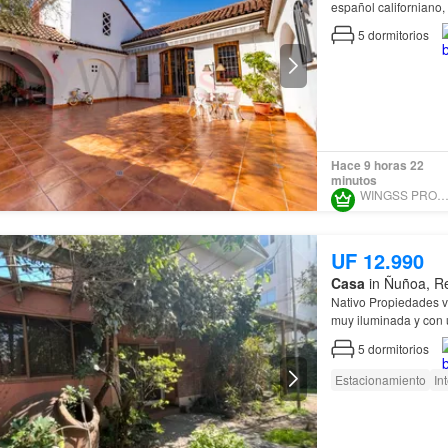
español californiano,
5
dormitorios
Hace 9 horas 22
minutos
WINGSS PROPIEDADE
UF 12.990
Casa
in Ñuñoa, Re
Nativo Propiedades 
muy iluminada y con
5
dormitorios
Estacionamiento
In