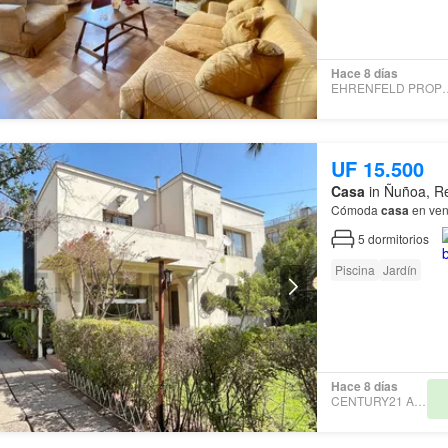
Hace 8 días
EHRENFELD P
UF 15.500
Casa
in Ñuñoa, Re
Cómoda
casa
en vent
5
dormitorios
Piscina
Jardín
Hace 8 días
CENTURY21 APRICA