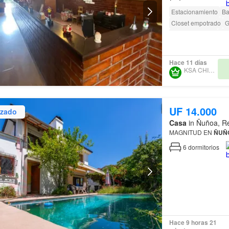
Estacionamiento
Ba
Closet empotrado
G
Área para niños
Jar
Hace 11 días
KSA CHILE SPA
UF 14.000
izado
Casa
in Ñuñoa, Re
MAGNITUD EN
ÑUÑ
6
dormitorios
Hace 9 horas 21