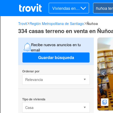
Viviendas en v
enta
Trovit
Región Metropolitana de Santiago
Ñuñoa
334 casas terreno en venta en Ñuño
Recibe nuevos anuncios en tu
email
Guardar búsqueda
Ordenar por
Relevancia
Tipo de vivienda
Casa