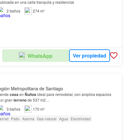
 ubicada en una calle tranquila y residencial
2
baños
274 m²
Ver propiedad
WhatsApp
S
gión Metropolitana de Santiago
vende
casa
en
Ñuñoa
ideal para remodelar, con amplios espacios
 un gran
terreno
de 537 m2…
3
baños
170 m²
ternet
Patio
Alarma
Gas natural
Agua
Electricidad