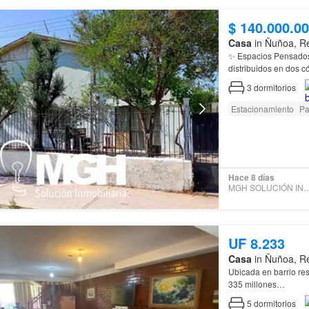
$ 140.000.0
Casa
in Ñuñoa, Re
distribuidos en dos
3
dormitorios
Estacionamiento
Pa
Hace 8 días
MGH SOLUCIÓN INMO
UF 8.233
Casa
in Ñuñoa, Re
Ubicada en barrio re
335 millones…
5
dormitorios