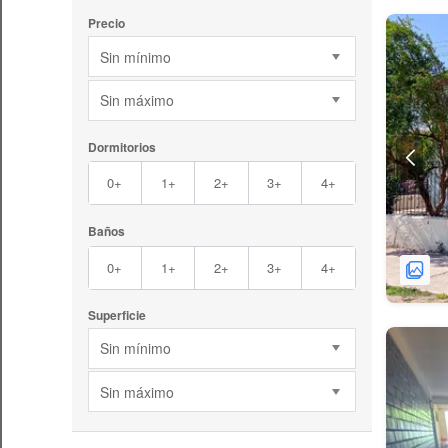
Precio
Sin mínimo
Sin máximo
Dormitorios
0+
1+
2+
3+
4+
Baños
0+
1+
2+
3+
4+
Superficie
Sin mínimo
Sin máximo