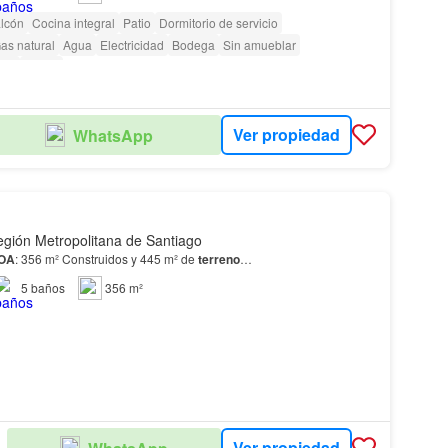
lcón
Cocina integral
Patio
Dormitorio de servicio
as natural
Agua
Electricidad
Bodega
Sin amueblar
dín
Parilla
Ver propiedad
WhatsApp
gión Metropolitana de Santiago
OA
: 356 m² Construidos y 445 m² de
terreno
…
5
baños
356 m²
Ver propiedad