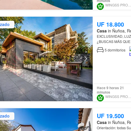
minutos
WINGSS PROPIEDADE
UF 18.800
izado
Casa
in Ñuñoa, Re
EXCLUSIVIDAD, LUZ
¿BUSCAS MÁS QUE
5
dormitorios
Hace 9 horas 21
minutos
WINGSS PROPIEDADE
UF 19.500
izado
Casa
in Ñuñoa, Re
Orientación: todas Su