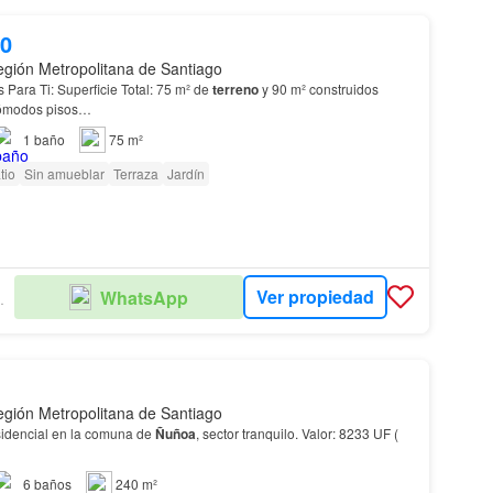
00
gión Metropolitana de Santiago
✨ Espacios Pensados Para Ti: Superficie Total: 75 m² de
terreno
y 90 m² construidos
 cómodos pisos…
1
baño
75 m²
tio
Sin amueblar
Terraza
Jardín
Ver propiedad
WhatsApp
BILIARIA
gión Metropolitana de Santiago
sidencial en la comuna de
Ñuñoa
, sector tranquilo. Valor: 8233 UF (
6
baños
240 m²