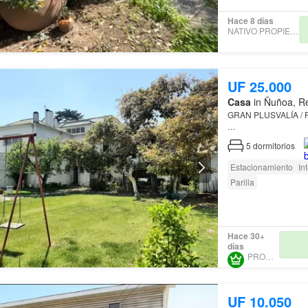
Hace 8 días
NATIVO PROPIEDADES
UF 25.000
Casa
in Ñuñoa, Re
GRAN PLUSVALÍA / 
Espaciosa
casa
de 5 
5
dormitorios
apreciada
Estacionamiento
In
Esta
casa
se destaca
Parilla
Hace 30+
días
PROURBE
UF 10.050