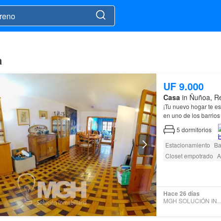
a
UF 9.000
Casa
in Ñuñoa, Re
¡Tu nuevo hogar te e
en uno de los barrios
calidad de vida…
5
dormitorios
Estacionamiento
Ba
Closet empotrado
A
Hace 26 días
MGH SOLUCIÓN INMO