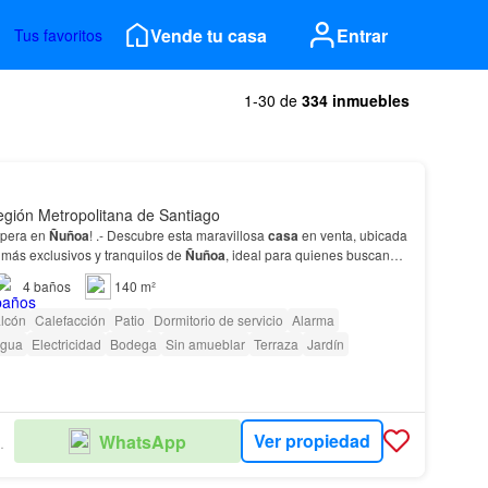
Vende tu casa
Entrar
Tus favoritos
1-30 de
334 inmuebles
gión Metropolitana de Santiago
spera en
Ñuñoa
! .- Descubre esta maravillosa
casa
en venta, ubicada
 más exclusivos y tranquilos de
Ñuñoa
, ideal para quienes buscan
4
baños
140 m²
lcón
Calefacción
Patio
Dormitorio de servicio
Alarma
gua
Electricidad
Bodega
Sin amueblar
Terraza
Jardín
Ver propiedad
WhatsApp
BILIARIA