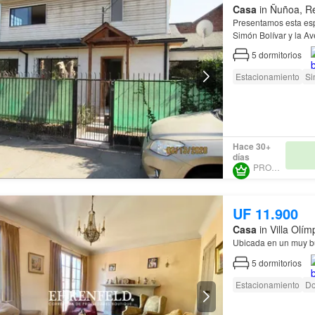
Casa
in Ñuñoa, Re
Presentamos esta es
Simón Bolívar y la 
5
dormitorios
Estacionamiento
Si
Hace 30+
días
PROURBE
UF 11.900
Casa
in Villa Olí
Ubicada en un muy bu
5
dormitorios
Estacionamiento
Do