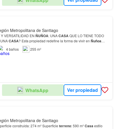
WhatsApp
S
gión Metropolitana de Santiago
 Y VERSATILIDAD EN
ÑUÑOA
: UNA
CASA
QUE LO TIENE TODO
 UNA
CASA
? Esta propiedad redefine la forma de vivir en
Ñuñoa
…
4
baños
255 m²
Ver propiedad
WhatsApp
S
gión Metropolitana de Santiago
perficie construida: 274 m² Superficie
terreno
: 590 m²
Casa
estilo