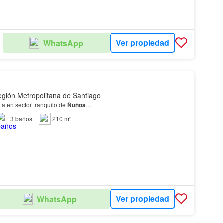
Ver propiedad
WhatsApp
ROPIEDADES
gión Metropolitana de Santiago
a en sector tranquilo de
Ñuñoa
…
3
baños
210 m²
Ver propiedad
WhatsApp