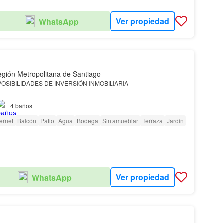
Ver propiedad
WhatsApp
gión Metropolitana de Santiago
POSIBILIDADES DE INVERSIÓN INMOBILIARIA
dormitorios y 4 baños y varios ambientes en
Ñuñoa
, comuna
4
baños
ternet
Balcón
Patio
Agua
Bodega
Sin amueblar
Terraza
Jardín
 por su potencial para ser adaptada a…
Ver propiedad
WhatsApp