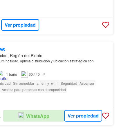
Ver propiedad
ADES
es
ión, Región del Biobío
uminosidad, óptima distribución y ubicación estratégica con
1
baño
60.440 m²
ricidad
Sin amueblar
amenity_wi_fi
Seguridad
Ascensor
Acceso para personas con discapacidad
Ver propiedad
WhatsApp
IMITADA