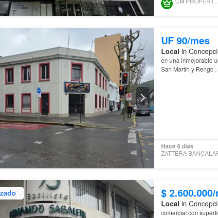
CM PROPERTY L
UF 90/mes
Local
in Concepci
en una inmejorable u
San Martín y Rengo 
TOTAL
: 328MT21° N
Hace 6 días
$ 2.600.000
izado
Local
in Concepci
comercial con superf