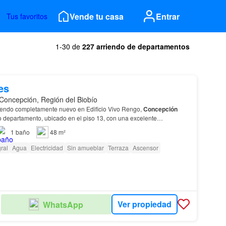
Vende tu casa
Entrar
Tus favoritos
1-30 de
227 arriendo de departamentos
es
Concepción, Región del Biobío
iendo completamente nuevo en Edificio Vivo Rengo,
Concepción
 departamento, ubicado en el piso 13, con una excelente
Características del departamento: * 2 dormitorios. * 1 baño complet…
1
baño
48 m²
ral
Agua
Electricidad
Sin amueblar
Terraza
Ascensor
Ver propiedad
WhatsApp