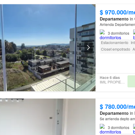
$ 970.000/m
Departamento
in 
Arrienda Departamen
3
dormitorios
Estacionamiento
In
Closet empotrado
A
Gimnasio
Área para
Acceso para person
Hace 6 días
IMIL PROPIEDADES
$ 780.000/m
Departamento
in 
Se arrienda depto am
3
dormitorios