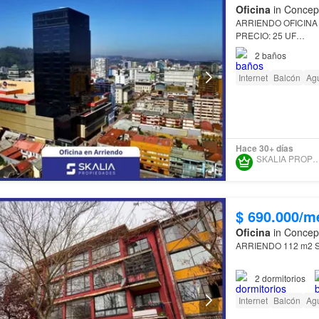
Oficina
in Concepc
ARRIENDO OFICINA
PRECIO: 25 UF
2
baños
Se arrienda oficina e
Internet
Balcón
Ag
DESCRIPCIÓN:
Superficie
total
: 50 m
Espacio…
Hace 30+ días
SKALIA PROPIED
$ 690.000/m
Oficina
in Concepc
ARRIENDO 112 m2 
Se arrienda oficina 
2
dormitorios
Internet
Balcón
Ag