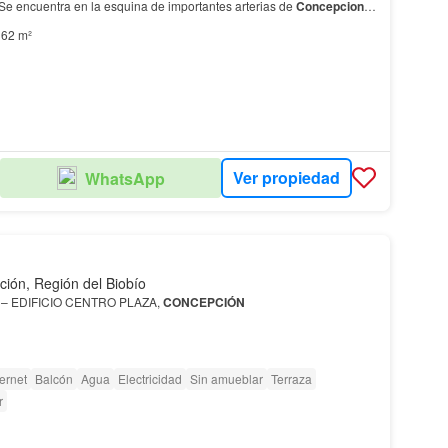
 encuentra en la esquina de importantes arterias de
Concepcion
ados, 1 baño El inmueble tiene un tot…
62 m²
Ver propiedad
WhatsApp
ión, Región del Biobío
– EDIFICIO CENTRO PLAZA,
CONCEPCIÓN
n Edificio Centro Plaza,
Concepción
, 137
ternet
Balcón
Agua
Electricidad
Sin amueblar
Terraza
r
 m2