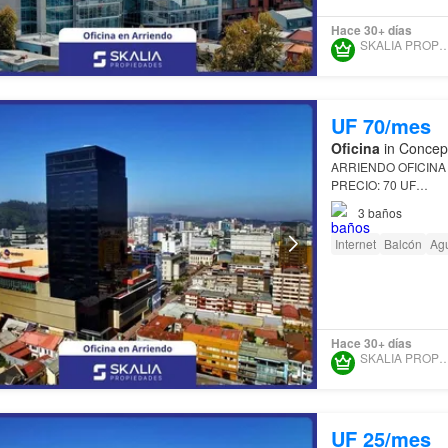
Hace 30+ días
SKALIA PROPIED
UF 70/mes
Oficina
in Concepc
ARRIENDO OFICINA
PRECIO: 70 UF
3
baños
Se arrienda oficina e
Internet
Balcón
Ag
DESCRIPCIÓN:
Se arriendan oficina
Hace 30+ días
SKALIA PROPIED
UF 25/mes