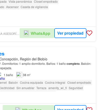
ipada
Vista panorámica
Closet empotrado
ado
Ascensor
Caseta de vigilancia
Ver propiedad
WhatsApp
VERA BARREIRA ASESORÍA Y GESTIÓN INMOBILIARIA
es
Concepción, Región del Biobío
: 38 m². Dormitorios: 1 amplio dormitorio. Baños: 1 baño
completo
. Balcón:
espejada.
1
baño
38 m²
ternet
Balcón
Cocina equipada
Cocina integral
Closet empotrado
lectricidad
Sin amueblar
Terraza
amenity_wi_fi
Seguridad
Acceso para personas con discapacidad
Ver propiedad