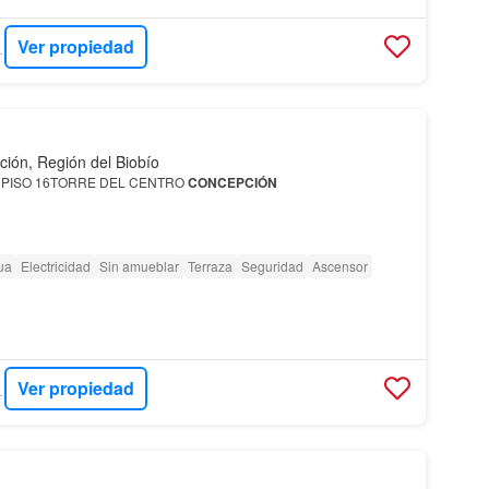
Ver propiedad
ADES
ión, Región del Biobío
 PISO 16TORRE DEL CENTRO
CONCEPCIÓN
n Torre del Centro
Concepción
, 140 m2, 1 privado
ua
Electricidad
Sin amueblar
Terraza
Seguridad
Ascensor
 1611 &#43; 1…
Ver propiedad
ADES