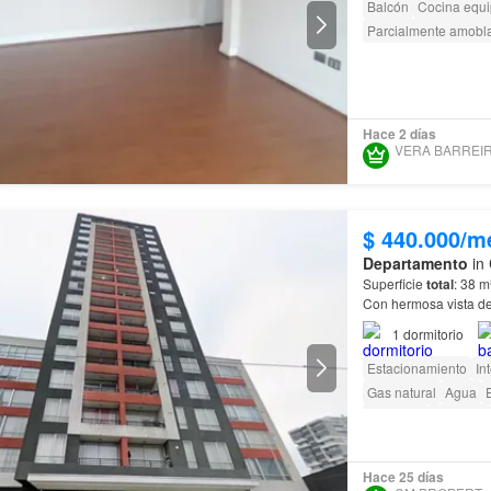
Balcón
Cocina equ
Parcialmente amobl
Hace 2 días
$ 440.000/m
Departamento
in 
Superficie
total
Con hermosa vista d
1
dormitorio
Estacionamiento
In
Gas natural
Agua
E
Ascensor
Conserje
Hace 25 días