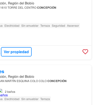
ión, Región del Biobío
 1610 TORRE DEL CENTRO
CONCEPCIÓN
n Torre del Centro
Concepción
, 50 m2, planta libre
ua
Electricidad
Sin amueblar
Terraza
Seguridad
Ascensor
2
Ver propiedad
ADES
es
ión, Región del Biobío
SAN MARTÍN ESQUINA COLO COLO
CONCEPCIÓN
en San Martín esquina Colo-colo,
Concepción
, 112 m2…
2
baños
ua
Electricidad
Sin amueblar
Terraza