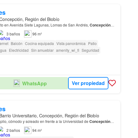
es
Concepción, Región del Biobío
to en Avenida Siete Lagunas, Lomas de San Andrés,
Concepción
…
3
baños
96 m²
ternet
Balcón
Cocina equipada
Vista panorámica
Patio
gua
Electricidad
Sin amueblar
amenity_wi_fi
Seguridad
 niños
Ascensor
Conserje
Parilla
Caseta de vigilancia
as con discapacidad
Ver propiedad
WhatsApp
es
Barrio Universitario, Concepción, Región del Biobío
plio, cómodo y soleado en frente a la Universidad de
Concepción
…
2
baños
94 m²