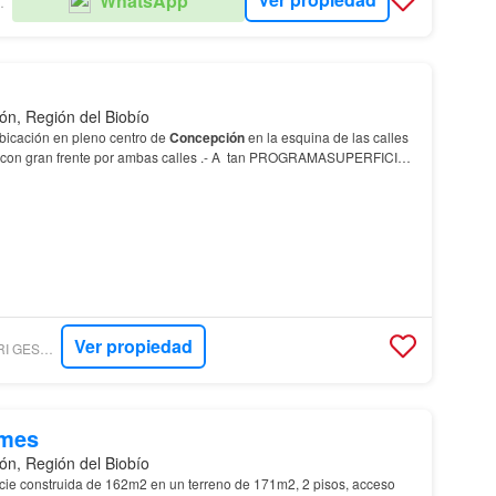
WhatsApp
IMITADA
ón, Región del Biobío
bicación en pleno centro de
Concepción
en la esquina de las calles
, con gran frente por ambas calles .- A tan PROGRAMASUPERFICIE
IVEL : 198 MT2 -ACCESO PRINCIPAL -…
Ver propiedad
ZATTERA BANCALARI GESTIÓN INMOBILIARIA
/mes
ón, Región del Biobío
icie construida de 162m2 en un terreno de 171m2, 2 pisos, acceso