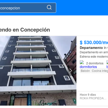
iendo en Concepción
$ 530.000/m
Departamento
in 
Departamento en arr
Estrena este moderno
2
dormitorios
Balcón
Cocina integ
Hace 9 días
ROKA PROPIEDADES LTDA