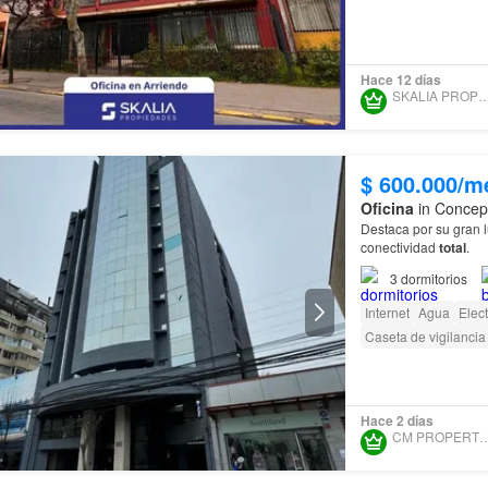
Hace 12 días
SKALIA PROPIED
$ 600.000/m
Oficina
in Concepc
Destaca por su gran l
conectividad
total
.
3
dormitorios
Internet
Agua
Elect
Caseta de vigilancia
Hace 2 días
CM PROPERTY L