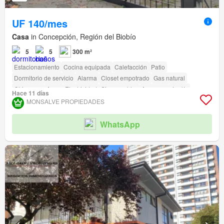
UF 140/mes
Casa
in Concepción, Región del Biobío
5
5
300 m²
Estacionamiento
Cocina equipada
Calefacción
Patio
Dormitorio de servicio
Alarma
Closet empotrado
Gas natural
Chimenea
Agua
Electricidad
Sin amueblar
Ascensor
Jardín
Hace 11 días
Conserje
Acceso para personas con discapacidad
MONSALVE PROPIEDADES
WhatsApp