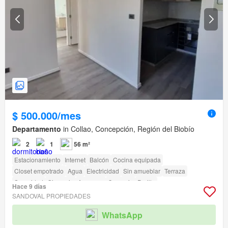
$ 500.000/mes
Departamento
in Collao, Concepción, Región del Biobío
2
1
56 m²
Estacionamiento
Internet
Balcón
Cocina equipada
Closet empotrado
Agua
Electricidad
Sin amueblar
Terraza
Seguridad
Gimnasio
Ascensor
Conserje
Parilla
Hace 9 días
SANDOVAL PROPIEDADES
WhatsApp