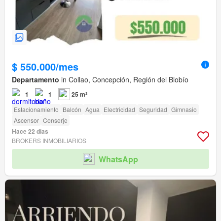
$ 550.000/mes
Departamento
in Collao, Concepción, Región del Biobío
1
1
25 m²
Estacionamiento
Balcón
Agua
Electricidad
Seguridad
Gimnasio
Ascensor
Conserje
Hace 22 días
BROKERS INMOBILIARIOS
WhatsApp