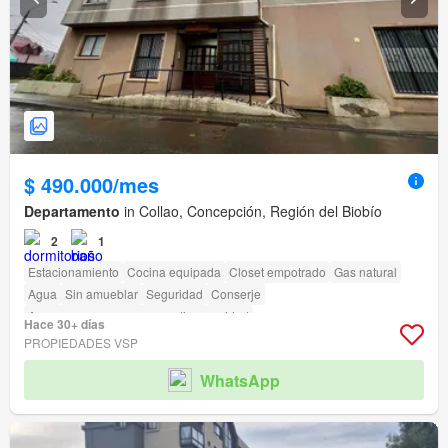
$ 490.000/mes
Departamento
in Collao, Concepción, Región del Biobío
2
1
Estacionamiento
Cocina equipada
Closet empotrado
Gas natural
Agua
Sin amueblar
Seguridad
Conserje
Acceso para personas con discapacidad
Hace 30+ días
PROPIEDADES VSP
WhatsApp