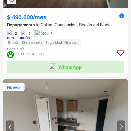
$ 490.000/mes
Departamento
in Collao, Concepción, Región del Biobío
2
1
50 m²
Balcón
Sin amueblar
Seguridad
Gimnasio
Hace 1 día
KUTT PROPERTY
WhatsApp
Nuevo