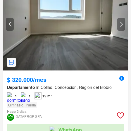
$ 320.000/mes
Departamento
in Collao, Concepción, Región del Biobío
1
1
19 m²
Gimnasio
Parilla
Hace 2 días
DATAPROP SPA
WhatsApp