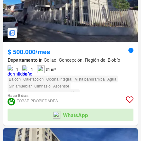
$ 500.000/mes
Departamento
in Collao, Concepción, Región del Biobío
1
1
31 m²
Balcón
Calefacción
Cocina integral
Vista panorámica
Agua
Sin amueblar
Gimnasio
Ascensor
Acceso para personas con discapacidad
Hace 9 días
TOBAR PROPIEDADES
WhatsApp