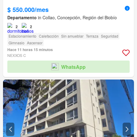
$ 550.000/mes
Departamento
in Collao, Concepción, Región del Biobío
2
2
Estacionamiento
Calefacción
Sin amueblar
Terraza
Seguridad
Gimnasio
Ascensor
Hace 11 horas 15 minutos
NEXXOS C
WhatsApp