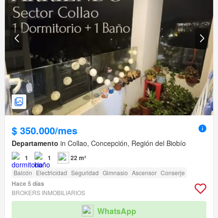
$ 350.000/mes
Departamento
in Collao, Concepción, Región del Biobío
1
1
22 m²
Balcón
Electricidad
Seguridad
Gimnasio
Ascensor
Conserje
Hace 5 días
BROKERS INMOBILIARIOS
WhatsApp