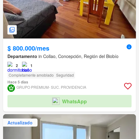
$ 800.000/mes
Departamento
in Collao, Concepción, Región del Biobío
2
1
Completamente amoblado
Seguridad
Hace 5 días
GRUPO PREMIUM- SUC. PROVIDENCIA
WhatsApp
Actualizado