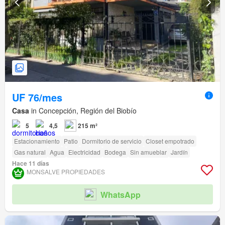
UF 76/mes
Casa
in Concepción, Región del Biobío
5
4,5
215 m²
Estacionamiento
Patio
Dormitorio de servicio
Closet empotrado
Gas natural
Agua
Electricidad
Bodega
Sin amueblar
Jardín
Hace 11 días
MONSALVE PROPIEDADES
WhatsApp