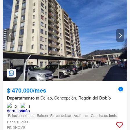
$ 470.000/mes
Departamento
in Collao, Concepción, Región del Biobío
2
1
Estacionamiento
Balcón
Sin amueblar
Ascensor
Cancha de tenis
Hace 18 días
FINDHOME