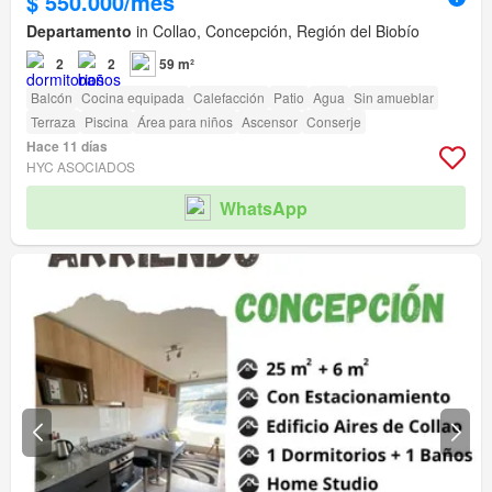
$ 550.000/mes
Departamento
in Collao, Concepción, Región del Biobío
2
2
59 m²
Balcón
Cocina equipada
Calefacción
Patio
Agua
Sin amueblar
Terraza
Piscina
Área para niños
Ascensor
Conserje
Hace 11 días
HYC ASOCIADOS
WhatsApp