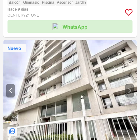
Balcón
Gimnasio
Piscina
Ascensor
Jardín
Hace 9 días
CENTURY21 ONE
WhatsApp
Nuevo