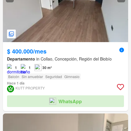
$ 400.000/mes
Departamento
in Collao, Concepción, Región del Biobío
1
1
30 m²
Balcón
Sin amueblar
Seguridad
Gimnasio
Hace 1 día
KUTT PROPERTY
WhatsApp