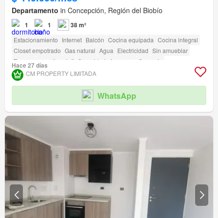
Departamento
in Concepción, Región del Biobío
1
1
38 m²
Estacionamiento
Internet
Balcón
Cocina equipada
Cocina integral
Closet empotrado
Gas natural
Agua
Electricidad
Sin amueblar
Terraza
amenity_wi_fi
Seguridad
Ascensor
Conserje
Hace 27 días
Acceso para personas con discapacidad
CM PROPERTY LIMITADA
WhatsApp