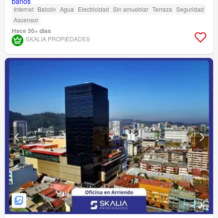
Internet
Balcón
Agua
Electricidad
Sin amueblar
Terraza
Seguridad
Ascensor
Hace 30+ días
SKALIA PROPIEDADES