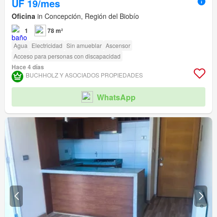
UF 19/mes
Oficina
in Concepción, Región del Biobío
1
78 m²
Agua
Electricidad
Sin amueblar
Ascensor
Acceso para personas con discapacidad
Hace 4 días
BUCHHOLZ Y ASOCIADOS PROPIEDADES
WhatsApp