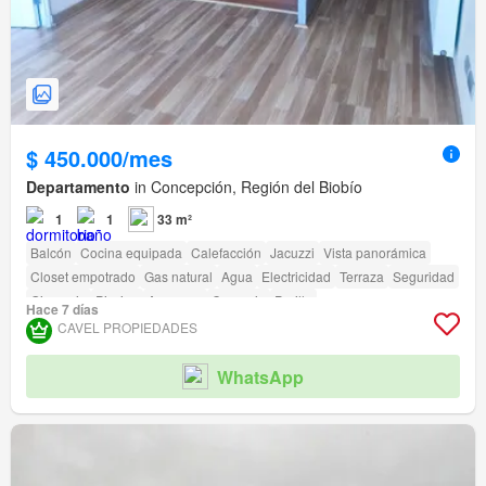
$ 450.000/mes
Departamento
in Concepción, Región del Biobío
1
1
33 m²
Balcón
Cocina equipada
Calefacción
Jacuzzi
Vista panorámica
Closet empotrado
Gas natural
Agua
Electricidad
Terraza
Seguridad
Gimnasio
Piscina
Ascensor
Conserje
Parilla
Hace 7 días
Acceso para personas con discapacidad
CAVEL PROPIEDADES
WhatsApp