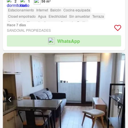
2
1
56 m²
Estacionamiento
Internet
Balcón
Cocina equipada
Closet empotrado
Agua
Electricidad
Sin amueblar
Terraza
Seguridad
Gimnasio
Ascensor
Conserje
Parilla
Hace 7 días
SANDOVAL PROPIEDADES
WhatsApp