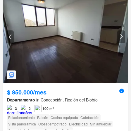
$ 850.000/mes
Departamento
in Concepción, Región del Biobío
3
2
100 m²
Estacionamiento
Balcón
Cocina equipada
Calefacción
Vista panorámica
Closet empotrado
Electricidad
Sin amueblar
Seguridad
Ascensor
Conserje
Parilla