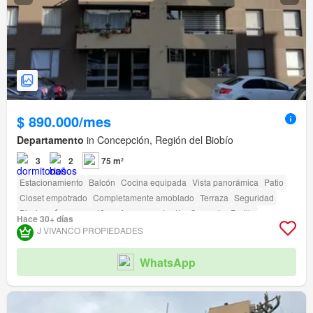
$ 890.000/mes
Departamento
in Concepción, Región del Biobío
3
2
75 m²
Estacionamiento
Balcón
Cocina equipada
Vista panorámica
Patio
Closet empotrado
Completamente amoblado
Terraza
Seguridad
Piscina
Área para niños
Ascensor
Jardín
Conserje
Parilla
Hace 30+ días
Caseta de vigilancia
Acceso para personas con discapacidad
J VIVANCO PROPIEDADES
WhatsApp