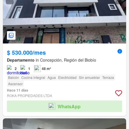
$ 530.000/mes
Departamento
in Concepción, Región del Biobío
2
1
48 m²
Balcón
Cocina integral
Agua
Electricidad
Sin amueblar
Terraza
Ascensor
Hace 11 días
ROKA PROPIEDADES LTDA
WhatsApp