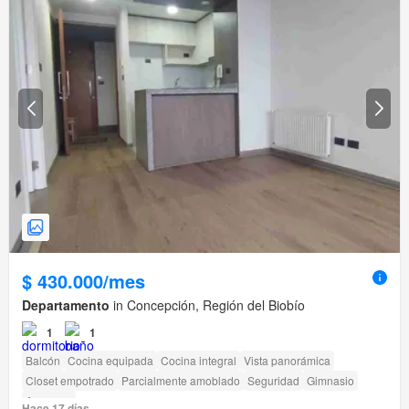
$ 430.000/mes
Departamento
in Concepción, Región del Biobío
1
1
Balcón
Cocina equipada
Cocina integral
Vista panorámica
Closet empotrado
Parcialmente amoblado
Seguridad
Gimnasio
Ascensor
Hace 17 días