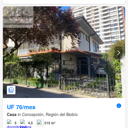
UF 76/mes
Casa
in Concepción, Región del Biobío
5
4,5
215 m²