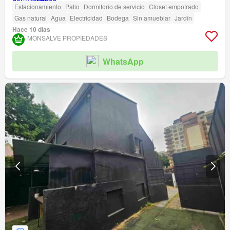
Estacionamiento
Patio
Dormitorio de servicio
Closet empotrado
Gas natural
Agua
Electricidad
Bodega
Sin amueblar
Jardín
Hace 10 días
MONSALVE PROPIEDADES
WhatsApp