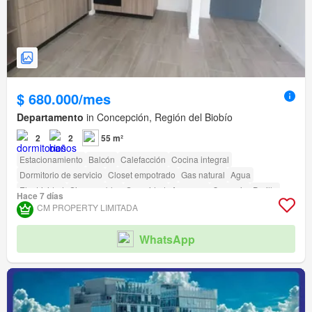
$ 680.000/mes
Departamento
in Concepción, Región del Biobío
2
2
55 m²
Estacionamiento
Balcón
Calefacción
Cocina integral
Dormitorio de servicio
Closet empotrado
Gas natural
Agua
Electricidad
Sin amueblar
Seguridad
Ascensor
Conserje
Parilla
Hace 7 días
Acceso para personas con discapacidad
CM PROPERTY LIMITADA
WhatsApp