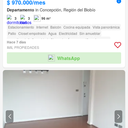
$ 970.000/mes
Departamento
in Concepción, Región del Biobío
3
3
96 m²
Estacionamiento
Internet
Balcón
Cocina equipada
Vista panorámica
Patio
Closet empotrado
Agua
Electricidad
Sin amueblar
amenity_wi_fi
Seguridad
Gimnasio
Área para niños
Ascensor
Hace 7 días
Conserje
Parilla
Caseta de vigilancia
IMIL PROPIEDADES
Acceso para personas con discapacidad
WhatsApp