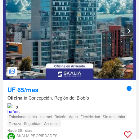
UF 65/mes
Oficina
in Concepción, Región del Biobío
3
Estacionamiento
Internet
Balcón
Agua
Electricidad
Sin amueblar
Terraza
Seguridad
Ascensor
Hace 30+ días
SKALIA PROPIEDADES