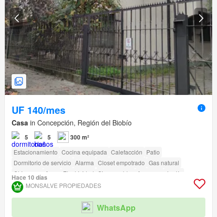
UF 140/mes
Casa
in Concepción, Región del Biobío
5
5
300 m²
Estacionamiento
Cocina equipada
Calefacción
Patio
Dormitorio de servicio
Alarma
Closet empotrado
Gas natural
Chimenea
Agua
Electricidad
Sin amueblar
Ascensor
Jardín
Hace 10 días
Conserje
Acceso para personas con discapacidad
MONSALVE PROPIEDADES
WhatsApp