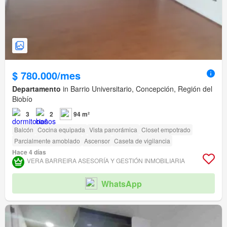
$ 780.000/mes
Departamento
in Barrio Universitario, Concepción, Región del
Biobío
3
2
94 m²
Balcón
Cocina equipada
Vista panorámica
Closet empotrado
Parcialmente amoblado
Ascensor
Caseta de vigilancia
Hace 4 días
VERA BARREIRA ASESORÍA Y GESTIÓN INMOBILIARIA
WhatsApp