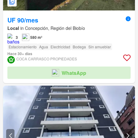
UF 90/mes
Local
in Concepción, Región del Biobío
3
580 m²
Estacionamiento
Agua
Electricidad
Bodega
Sin amueblar
Hace 30+ días
COCA CARRASCO PROPIEDADES
WhatsApp