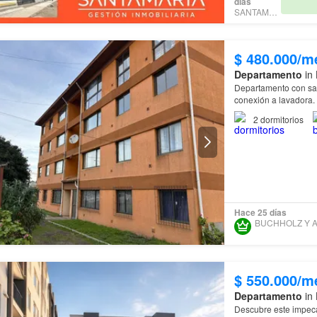
días
SANTAMARIA
$ 480.000/m
Departamento
in 
Departamento con sal
conexión a la
2
dormitorios
Hace 25 días
$ 550.000/m
Departamento
in 
Descubre este impec