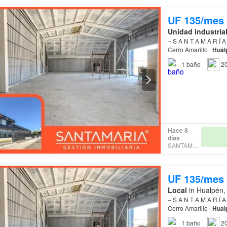
UF 135/mes
Unidad industria
– S A N T A M A R Í A – Gestión Inmobilia
Cerro Amarillo ·
Hual
excelente alternativ
1
baño
2
Hace 8
días
SANTAMARIA
UF 135/mes
Local
in Hualpén,
– S A N T A M A R Í A – Gestión Inmobilia
Cerro Amarillo ·
Hual
excelente alternativ
1
baño
2