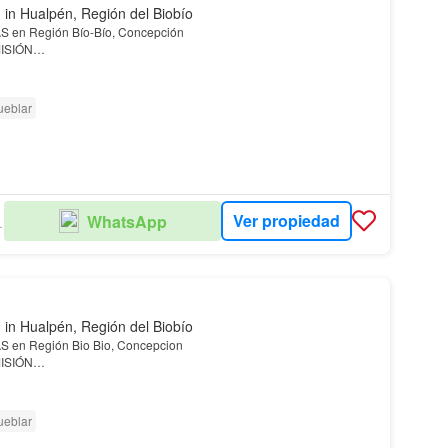
l
in Hualpén, Región del Biobío
 en Región Bío-Bío, Concepción
ISIÓN
 (incluye oficina de 48,04 mt2) en 65,16 UF &#43; IVA
ueblar
#43; IVA
Ver propiedad
WhatsApp
ADES
l
in Hualpén, Región del Biobío
 en Región Bio Bio, Concepcion
ISIÓN
s:
ueblar
t2 en 19,40 UF &#43; IVA
F &#43; IVA