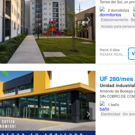
Torres del Sol, un p
excelente ubicación 
2
dormitorios
Estacionamiento
Ba
Acceso para person
Hace 4 días
V
REMAX REAL HOME
UF 280/mes
Unidad industria
Arriendo de Bodega 
SIN COBRO DE COM
1
baño
- FOTOS RFERENCIA
Electricidad
Sin am
Bodega de 1.336,61 m
Gast…