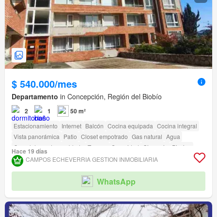
$ 540.000/mes
Departamento
in Concepción, Región del Biobío
2
1
50 m²
Estacionamiento
Internet
Balcón
Cocina equipada
Cocina integral
Vista panorámica
Patio
Closet empotrado
Gas natural
Agua
Completamente amoblado
Terraza
Seguridad
Gimnasio
Piscina
Hace 19 días
Área para niños
Ascensor
Sauna
Jardín
Conserje
Parilla
CAMPOS ECHEVERRIA GESTION INMOBILIARIA
Caseta de vigilancia
Acceso para personas con discapacidad
WhatsApp