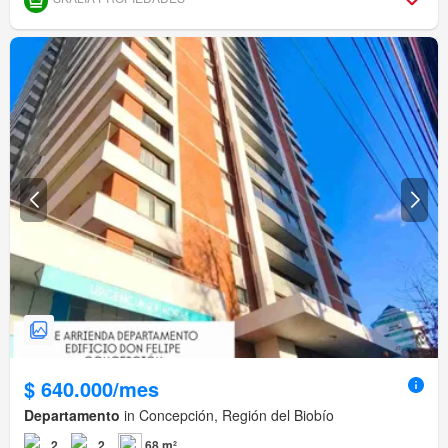
$ 640.000/mes
Departamento
in Concepción, Región del Biobío
2
2
68 m²