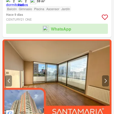
2
2
59 m²
Balcón
Gimnasio
Piscina
Ascensor
Jardín
Hace 9 días
CENTURY21 ONE
WhatsApp