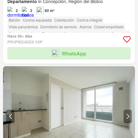
Departamento
in Concepción, Región del Biobío
2
2
60 m²
Balcón
Cocina equipada
Calefacción
Cocina integral
Vista panorámica
Dormitorio de servicio
Alarma
Closet empotrado
Gas natural
Agua
Electricidad
Completamente amoblado
Seguridad
Hace 30+ días
Gimnasio
Piscina
Área para niños
Ascensor
Sauna
Conserje
PROPIEDADES VSP
Parilla
Caseta de vigilancia
Acceso para personas con discapacidad
WhatsApp