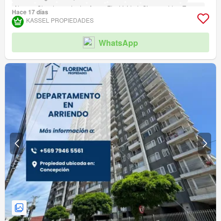
Alarma
Closet empotrado
Agua
Electricidad
Sin amueblar
Terraza
Hace 17 días
amenity_wi_fi
Seguridad
Gimnasio
Ascensor
Jardín
Conserje
KASSEL PROPIEDADES
Parilla
Caseta de vigilancia
Acceso para personas con discapacidad
WhatsApp