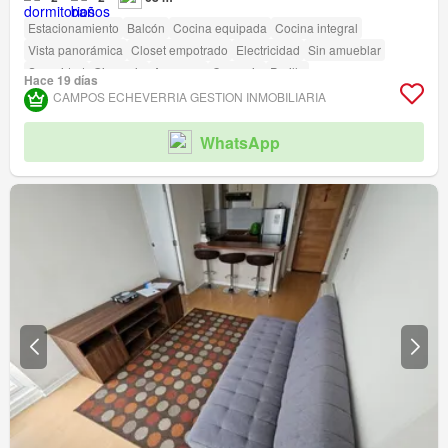
Estacionamiento
Balcón
Cocina equipada
Cocina integral
Vista panorámica
Closet empotrado
Electricidad
Sin amueblar
Seguridad
Gimnasio
Ascensor
Conserje
Parilla
Hace 19 días
Caseta de vigilancia
Acceso para personas con discapacidad
CAMPOS ECHEVERRIA GESTION INMOBILIARIA
WhatsApp