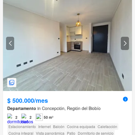
$ 500.000/mes
Departamento
in Concepción, Región del Biobío
2
2
50 m²
Estacionamiento
Internet
Balcón
Cocina equipada
Calefacción
Cocina integral
Vista panorámica
Patio
Dormitorio de servicio