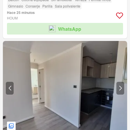
Gimnasio
Conserje
Parilla
Sala polivalente
Hace 25 minutos
HOUM
WhatsApp