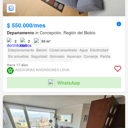
$ 550.000/mes
Departamento
in Concepción, Región del Biobío
2
2
55 m²
Estacionamiento
Balcón
Closet empotrado
Agua
Electricidad
Sin amueblar
Seguridad
Gimnasio
Ascensor
Conserje
Parilla
Acceso para personas con discapacidad
Hace 17 días
ASESORÍAS INVERSIONES LEIVA
WhatsApp