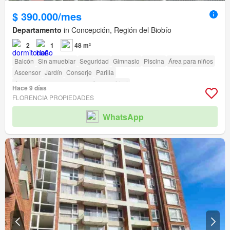
$ 390.000/mes
Departamento
in Concepción, Región del Biobío
2
1
48 m²
Balcón
Sin amueblar
Seguridad
Gimnasio
Piscina
Área para niños
Ascensor
Jardín
Conserje
Parilla
Acceso para personas con discapacidad
Hace 9 días
FLORENCIA PROPIEDADES
WhatsApp