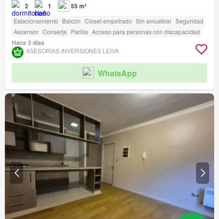
2
1
55 m²
Estacionamiento
Balcón
Closet empotrado
Sin amueblar
Seguridad
Ascensor
Conserje
Parilla
Acceso para personas con discapacidad
Hace 3 días
ASESORÍAS INVERSIONES LEIVA
WhatsApp