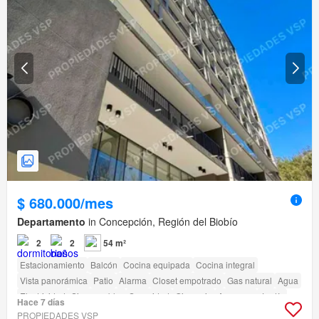
$ 680.000/mes
Departamento
in Concepción, Región del Biobío
2
2
54 m²
Estacionamiento
Balcón
Cocina equipada
Cocina integral
Vista panorámica
Patio
Alarma
Closet empotrado
Gas natural
Agua
Electricidad
Sin amueblar
Seguridad
Gimnasio
Ascensor
Jardín
Hace 7 días
Conserje
Parilla
Acceso para personas con discapacidad
PROPIEDADES VSP