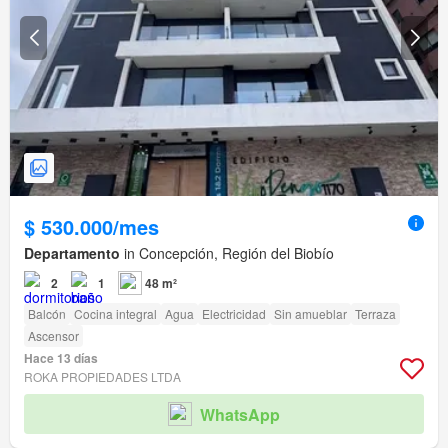
$ 530.000/mes
Departamento
in Concepción, Región del Biobío
2
1
48 m²
Balcón
Cocina integral
Agua
Electricidad
Sin amueblar
Terraza
Ascensor
Hace 13 días
ROKA PROPIEDADES LTDA
WhatsApp