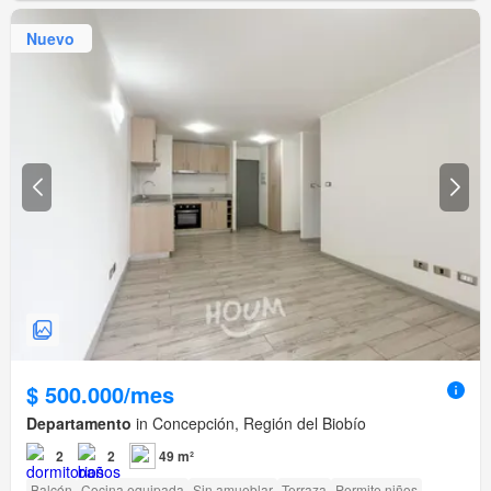
Nuevo
$ 500.000/mes
Departamento
in Concepción, Región del Biobío
2
2
49 m²
Balcón
Cocina equipada
Sin amueblar
Terraza
Permite niños