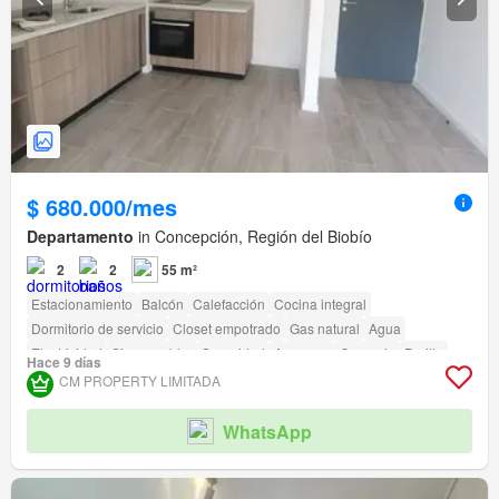
$ 680.000/mes
Departamento
in Concepción, Región del Biobío
2
2
55 m²
Estacionamiento
Balcón
Calefacción
Cocina integral
Dormitorio de servicio
Closet empotrado
Gas natural
Agua
Electricidad
Sin amueblar
Seguridad
Ascensor
Conserje
Parilla
Hace 9 días
Acceso para personas con discapacidad
CM PROPERTY LIMITADA
WhatsApp