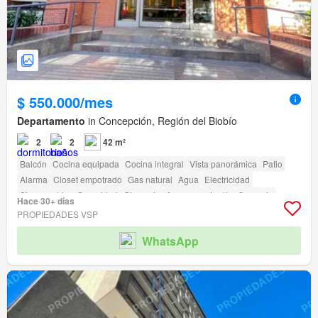
$ 550.000/mes
Departamento
in Concepción, Región del Biobío
2
2
42 m²
Balcón
Cocina equipada
Cocina integral
Vista panorámica
Patio
Alarma
Closet empotrado
Gas natural
Agua
Electricidad
Sin amueblar
Seguridad
Gimnasio
Ascensor
Jardín
Conserje
Hace 30+ días
Parilla
Acceso para personas con discapacidad
PROPIEDADES VSP
WhatsApp