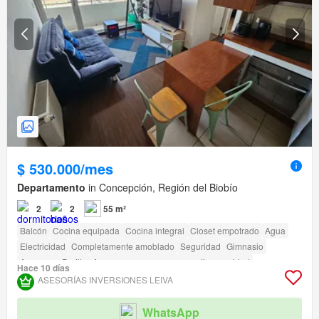
$ 530.000/mes
Departamento
in Concepción, Región del Biobío
2
2
55 m²
Balcón
Cocina equipada
Cocina integral
Closet empotrado
Agua
Electricidad
Completamente amoblado
Seguridad
Gimnasio
Ascensor
Parilla
Acceso para personas con discapacidad
Hace 10 días
ASESORÍAS INVERSIONES LEIVA
WhatsApp