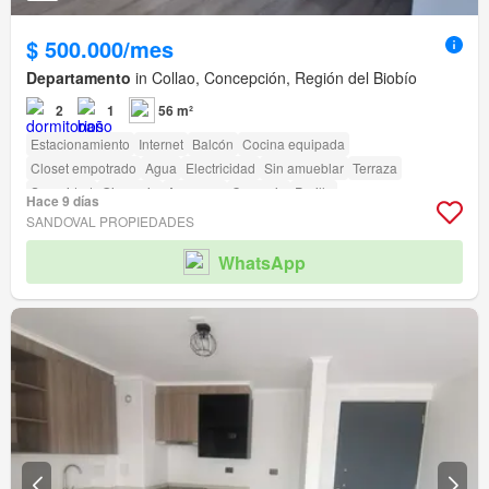
$ 500.000/mes
Departamento
in Collao, Concepción, Región del Biobío
2
1
56 m²
Estacionamiento
Internet
Balcón
Cocina equipada
Closet empotrado
Agua
Electricidad
Sin amueblar
Terraza
Seguridad
Gimnasio
Ascensor
Conserje
Parilla
Hace 9 días
SANDOVAL PROPIEDADES
WhatsApp