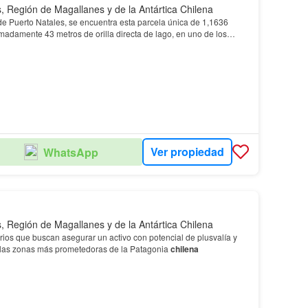
, Región de Magallanes y de la Antártica Chilena
de Puerto Natales, se encuentra esta parcela única de 1,1636
adamente 43 metros de orilla directa de lago, en uno de los
os y con mayor proyección de la Patagonia.…
Ver propiedad
WhatsApp
, Región de Magallanes y de la Antártica Chilena
arios que buscan asegurar un activo con potencial de plusvalía y
 las zonas más prometedoras de la Patagonia
chilena