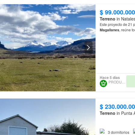
$ 99.000.000
Terreno
in Natales
Este proyecto de 21 
Magallanes
, reúne t
Hace 5 días
PRODUNCAN
$ 230.000.0
Terreno
in Punta 
La parcela cuenta con
3
dormitorios
inviernos en la
regió