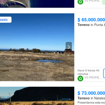
VS PROPIEDADES
$ 65.000.000
izado
Terreno
in Punta 
No pierdas la oportun
proyección de la
regi
Hace 9 horas 44
minutos
VS PROPIEDADES
$ 73.000.000
Terreno
in Natales
Presentamos esta exc