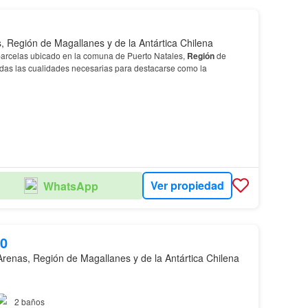
, Región de Magallanes y de la Antártica Chilena
parcelas ubicado en la comuna de Puerto Natales,
Región
de
odas las cualidades necesarias para destacarse como la
Ver propiedad
WhatsApp
00
Arenas, Región de Magallanes y de la Antártica Chilena
 calefacción mediante estufa murales, perfecta para los fríos
2
baños
n
.