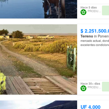
Hace 5 días
PRODUNCAN
$ 2.251.500.
Terreno
in Porveni
mercado actual, dond
excelentes condicion
chilena
Hace 30+ días
PRODUNCAN
UF 4.000