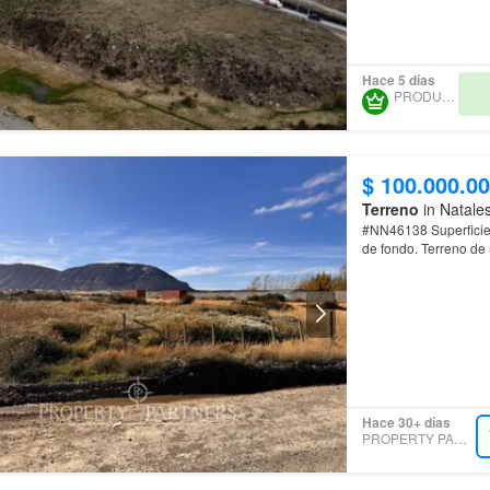
Hace 5 días
PRODUNCAN
$ 100.000.0
Terreno
in Natales
#NN46138 Superficie de terreno: 5000mt2 Terreno plano 66,45 ml de frente y 75,25 ml
de fondo. Terreno de 5000mt2 en excelente ubicación a 800 metros de ruta 9, consta de
todas las factibilid
Hace 30+ días
PROPERTY PARTNERS