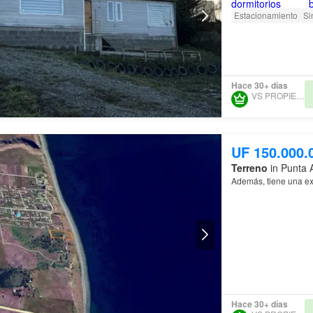
Estacionamiento
Si
Hace 30+ días
VS PROPIEDADES
UF 150.000.
Terreno
in Punta 
Además, tiene una ex
Hace 30+ días