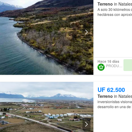
Terreno
in Natales
A solo 30 kilómetros 
hectáreas con aproxim
entornos más prístin
Hace 16 días
PRODUNCAN
UF 62.500
Terreno
in Natales
inversionistas vision
desarrollo en una de