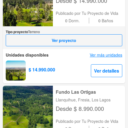
Desde $ 14.990.000
Publicado por Tu Proyecto de Vida
0
Dorm.
0
Baños
Tipo proyecto
Terreno
Ver proyecto
Unidades disponibles
Ver más unidades
$ 14.990.000
Ver detalles
Fundo Las Ortigas
Llanquihue, Fresia, Los Lagos
Desde $ 8.990.000
Publicado por Tu Proyecto de Vida