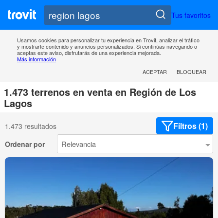
Tus favoritos
Usamos cookies para personalizar tu experiencia en Trovit, analizar el tráfico
y mostrarte contenido y anuncios personalizados. Si continúas navegando o
aceptas este aviso, disfrutarás de una experiencia mejorada.
Más información
ACEPTAR
BLOQUEAR
1.473 terrenos en venta en Región de Los
Lagos
Filtros (1)
1.473 resultados
Ordenar por