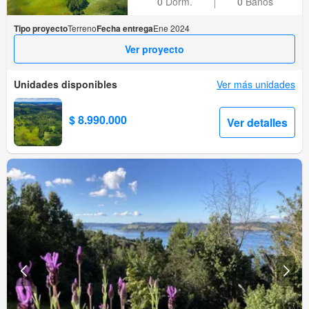
0
Dorm.
0
Baños
Tipo proyecto
Terreno
Fecha entrega
Ene 2024
Ver proyecto
Unidades disponibles
Ver más unidades
$ 8.990.000
Ver detalles