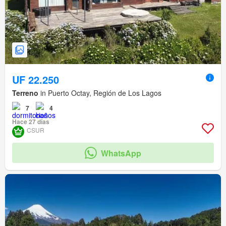
UF 22.250
Terreno
in Puerto Octay, Región de Los Lagos
7
4
Hace 27 días
CSUR
WhatsApp