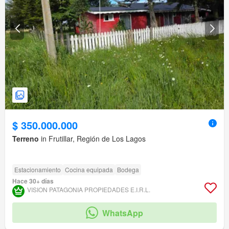
$ 350.000.000
Terreno
in Frutillar, Región de Los Lagos
Estacionamiento
Cocina equipada
Bodega
Hace 30+ días
VISION PATAGONIA PROPIEDADES E.I.R.L.
WhatsApp