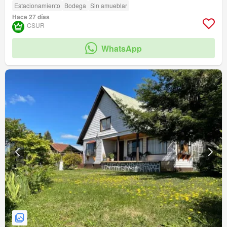
Estacionamiento
Bodega
Sin amueblar
Hace 27 días
CSUR
WhatsApp