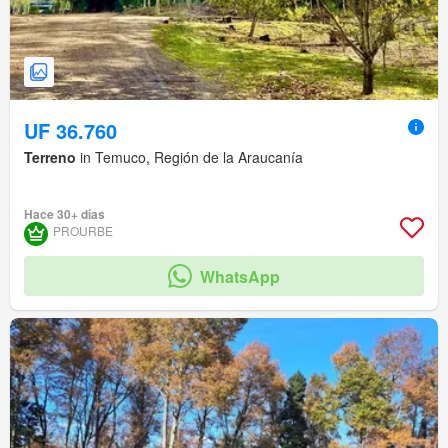
UF 36.760
Terreno
in Temuco, Región de la Araucanía
Hace 30+ días
PROURBE
WhatsApp