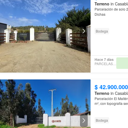
Terreno
in Casabl
Parcelación de solo 
Dichas
Bodega
Hace 7 días
PARCELAS EVA
$ 42.900.000
Terreno
in Casabl
Parcelación El Maité
m², con topografía s
Bodega