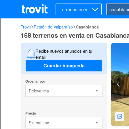
Terrenos en ve
nta
Trovit
Región de Valparaíso
Casablanca
168 terrenos en venta en Casablanc
Recibe nuevos anuncios en tu
email
Guardar búsqueda
Ordenar por
Relevancia
Precio
Sin mínimo