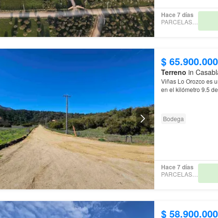
Hace 7 días
PARCELAS EVA
$ 65.900.000
Terreno
in Casabl
Viñas Lo Orozco es u
en el kilómetro 9.5 d
Bodega
Hace 7 días
PARCELAS EVA
$ 58.900.000