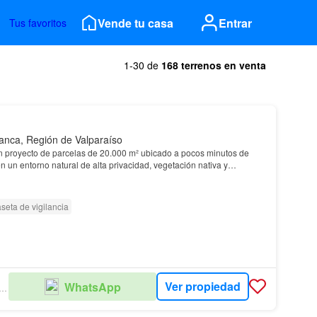
Vende tu casa
Entrar
Tus favoritos
1-30 de
168 terrenos en venta
anca, Región de Valparaíso
n proyecto de parcelas de 20.000 m² ubicado a pocos minutos de
 un entorno natural de alta privacidad, vegetación nativa y
seta de vigilancia
Ver propiedad
WhatsApp
EVALLES PROPIEDADES