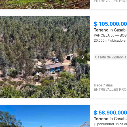
ENTR
$ 105.000.0
Terreno
in Casabl
PARCELA 50 — BO
20.000 m² ubicado en 
Ubicación estratégic
Caseta de vigilancia
Hace 7 días
ENTR
$ 58.900.000
Terreno
in Casabl
¡Oportunidad única 