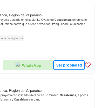
anca, Región de Valparaíso
royecto ubicado en el sector Lo Ovalle de
Casablanca
, en un valle
aturaleza nativa que ofrece privacidad, tranquilidad La ubicación
rga un ambiente natural, sile…
seta de vigilancia
Ver propiedad
WhatsApp
EVALLES PROPIEDADES
anca, Región de Valparaíso
n proyecto consolidado ubicado en Lo Orozco,
Casablanca
, a pocos
 Curauma y
Casablanca
urbano.