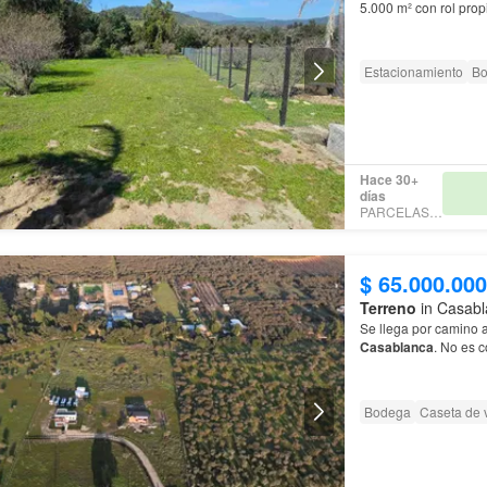
5.000 m² con rol prop
68 y del pueblo de
C
Estacionamiento
Bo
Hace 30+
días
PARCELAS EVA
$ 65.000.000
Terreno
in Casabl
Se llega por camino a
Casablanca
. No es
Bodega
Caseta de v