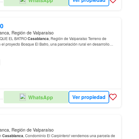
WhatsApp
EVALLES PROPIEDADES
00
anca, Región de Valparaíso
SQUE EL BATRO
Casablanca
, Región de Valparaíso Terreno de
el proyecto Bosque El Batro, una parcelación rural en desarrollo
a en
Casablanca
, con conexión hacia Quintay,…
Ver propiedad
WhatsApp
EVALLES PROPIEDADES
anca, Región de Valparaíso
en
Casablanca
, Condominio El Carpintero! vendemos una parcela de