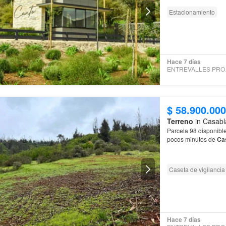
Estacionamiento
Hace 7 días
ENTR
$ 58.900.000
Terreno
in Casabl
Parcela 98 disponibl
pocos minutos de
Ca
Caseta de vigilancia
Hace 7 días