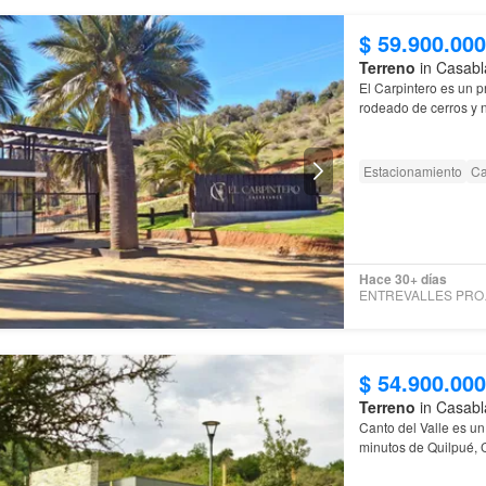
$ 59.900.000
Terreno
in Casabl
El Carpintero es un p
rodeado de cerros y n
interior del valle oto
Estacionamiento
Ca
Hace 30+ días
ENTR
$ 54.900.000
Terreno
in Casabl
Canto del Valle es u
minutos de Quilpué,