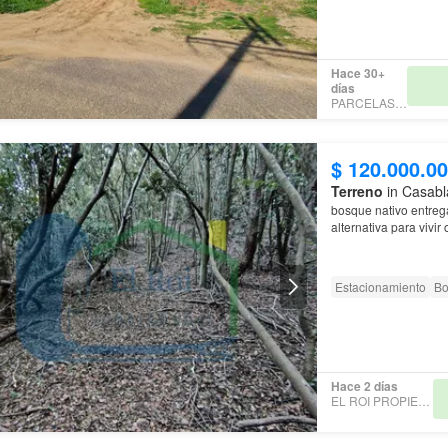
Hace 30+
días
PARCELAS EVA
$ 120.000.0
Terreno
in Casabl
bosque nativo entrega
alternativa para vivir
Estacionamiento
Bo
Hace 2 días
EL ROI PROPIEDADES