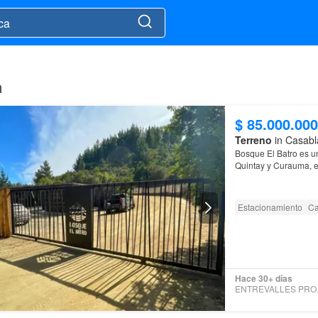
a
$ 85.000.000
Terreno
in Casabl
Bosque El Batro es u
Quintay y Curauma, en
amplitud…
Estacionamiento
Ca
Hace 30+ días
ENTR