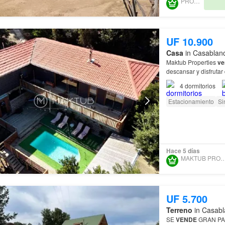
PROURBE
UF 10.900
Casa
in Casablanc
Maktub Properties
ve
descansar y disfrutar
10.900 UF…
4
dormitorios
Estacionamiento
Si
Hace 5 días
MAKTUB PROPER
UF 5.700
Terreno
in Casabl
SE
VENDE
GRAN PA