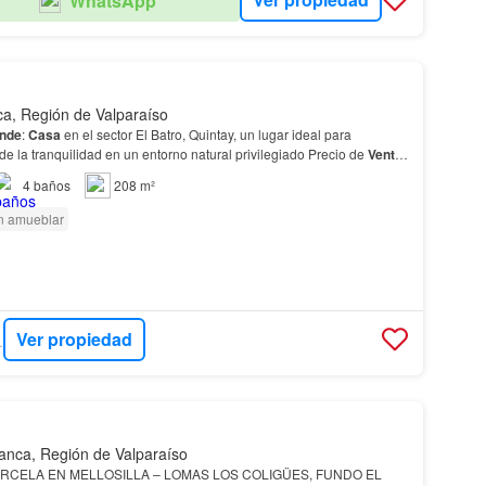
WhatsApp
a, Región de Valparaíso
nde
:
Casa
en el sector El Batro, Quintay, un lugar ideal para
 de la tranquilidad en un entorno natural privilegiado Precio de
Venta
:
4
baños
208 m²
n amueblar
Ver propiedad
TIES
anca, Región de Valparaíso
RCELA EN MELLOSILLA – LOMAS LOS COLIGÜES, FUNDO EL