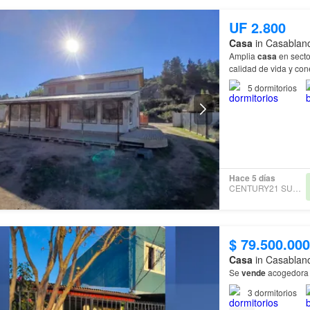
UF 2.800
Casa
in Casablanc
Amplia
casa
en secto
calidad de vida y con
5
dormitorios
Hace 5 días
CENTURY21 SUNSET CL
$ 79.500.000
Casa
in Casablanc
Se
vende
acogedor
3
dormitorios