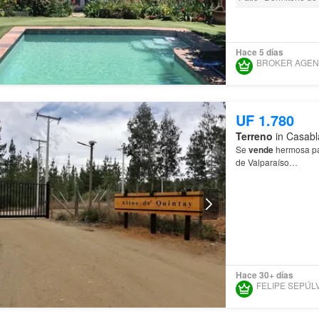
Electricidad
Bodeg
Piscina
Jardín
Con
Acceso para person
Hace 5 días
UF 1.780
Terreno
in Casabl
Se
vende
hermosa par
de Valparaíso…
Hace 30+ días