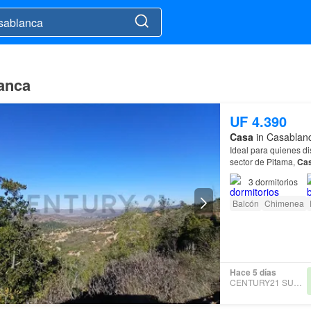
anca
UF 4.390
Casa
in Casablanc
Ideal para quienes di
sector de Pitama,
Ca
3
dormitorios
Balcón
Chimenea
Hace 5 días
CENTURY21 SUNSET CL