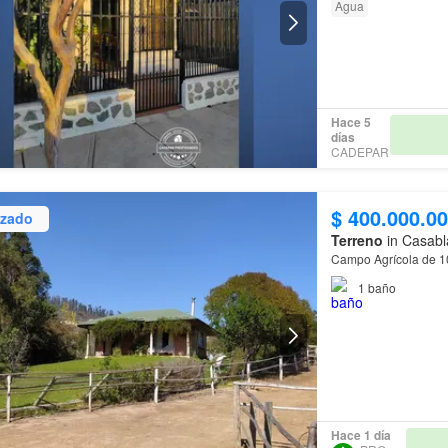
Agua
Hace 5
días
CADEPAR
$ 400.000.0
izado
Terreno
in Casabl
Campo Agrícola de 1
1
baño
Hace 1 día