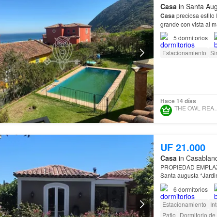
Casa
in Santa Aug
Casa
preciosa estilo
grande con vista al 
5
dormitorios
Estacionamiento
Si
Hace 14 días
THE OWL RE
UF 21.000
Casa
in Casablanc
PROPIEDAD EMPLAZ
Santa augusta *Jardin
6
dormitorios
Estacionamiento
In
Patio
Dormitorio de 