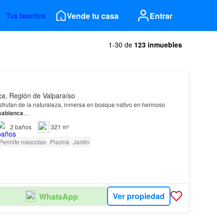
Vende tu casa
Entrar
Tus favoritos
1-30 de
123 inmuebles
a, Región de Valparaíso
sfrutan de la naturaleza, inmersa en bosque nativo en hermoso
sablanca
…
2
baños
321 m²
Permite mascotas
Piscina
Jardín
Ver propiedad
WhatsApp