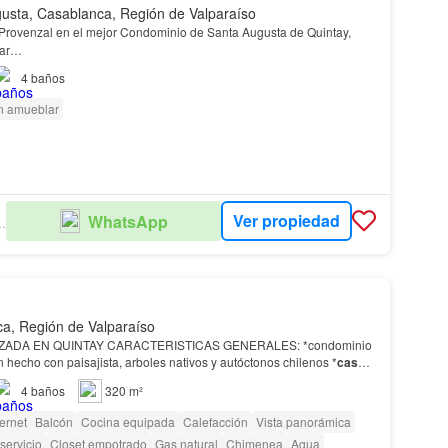
usta, Casablanca, Región de Valparaíso
 Provenzal en el mejor Condominio de Santa Augusta de Quintay,
mar…
4
baños
n amueblar
Ver propiedad
WhatsApp
AL ESTATE
a, Región de Valparaíso
ADA EN QUINTAY CARACTERISTICAS GENERALES: *condominio
 hecho con paisajista, arboles nativos y autóctonos chilenos *
casa
circuito de Mountain Bike *sendero de Trekking *Restaurante, en fu…
4
baños
320 m²
ternet
Balcón
Cocina equipada
Calefacción
Vista panorámica
servicio
Closet empotrado
Gas natural
Chimenea
Agua