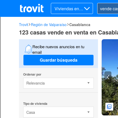
Viviendas en v
enta
Trovit
Región de Valparaíso
Casablanca
123 casas vende en venta en Casabl
Recibe nuevos anuncios en tu
email
Guardar búsqueda
Ordenar por
Relevancia
Tipo de vivienda
Casa