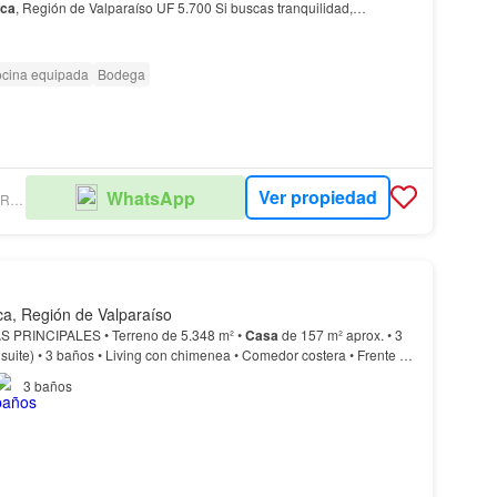
nca
, Región de Valparaíso UF 5.700 Si buscas tranquilidad,
 en una
casa
con todas las comodidades ¡Esta parcela de agrado e…
cina equipada
Bodega
Ver propiedad
WhatsApp
LOPEZ RIVAS PROPIEDADES
a, Región de Valparaíso
✨ CARACTERÍSTICAS PRINCIPALES • Terreno de 5.348 m² •
Casa
de 157 m² aprox. • 3
 suite) • 3 baños • Living con chimenea • Comedor costera • Frente al
 y restaurante “Puro Caballo” •…
3
baños