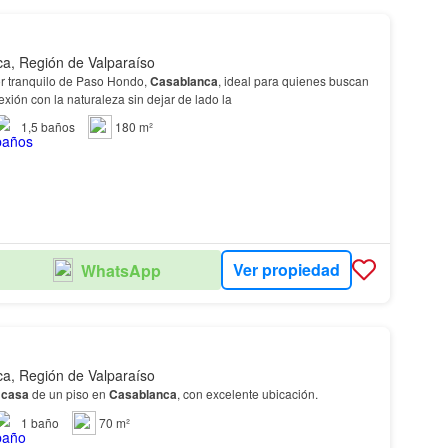
a, Región de Valparaíso
r tranquilo de Paso Hondo,
Casablanca
, ideal para quienes buscan
exión con la naturaleza sin dejar de lado la
1,5
baños
180 m²
Ver propiedad
WhatsApp
a, Región de Valparaíso
a
casa
de un piso en
Casablanca
, con excelente ubicación.
1
baño
70 m²