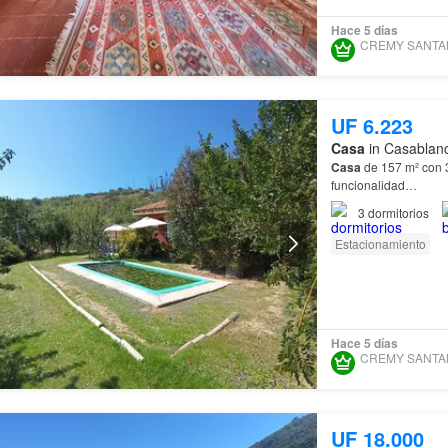
Hace 5 días
UF 6.223
Casa
in Casablanc
Casa
de 157 m² con 3
funcionalidad…
3
dormitorios
Estacionamiento
Hace 5 días
UF 18.000