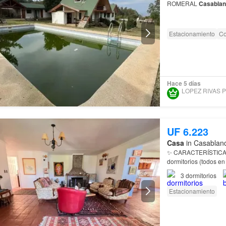
ROMERAL
Casabla
naturaleza y espacio
Estacionamiento
Co
Hace 5 días
UF 6.223
Casa
in Casablanc
dormitorios (todos en
centro de actividades
3
dormitorios
Estacionamiento