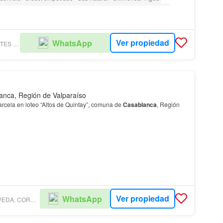
a
Parcialmente amoblado
Terraza
amenity_wi_fi
Seguridad
serje
Parilla
Caseta de vigilancia
as con discapacidad
Cancha de tenis
Ver propiedad
WhatsApp
BROKER AGENTES INMOBILIARIOS
anca, Región de Valparaíso
cela en loteo “Altos de Quintay”, comuna de
Casablanca
, Región
Ver propiedad
WhatsApp
FELIPE SEPÚLVEDA, CORREDOR DE PROPIEDADES