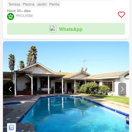
Terraza
Piscina
Jardín
Parilla
Hace 30+ días
PROURBE
WhatsApp