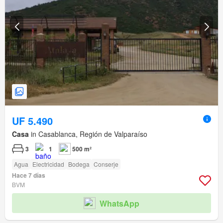
UF 5.490
Casa
in Casablanca, Región de Valparaíso
3
1
500 m²
Agua
Electricidad
Bodega
Conserje
Hace 7 días
BVM
WhatsApp