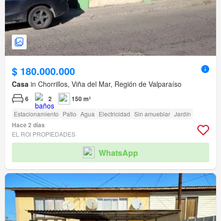
$ 180.000.000
Casa
in Chorrillos, Viña del Mar, Región de Valparaíso
6
2
150 m²
Estacionamiento
Patio
Agua
Electricidad
Sin amueblar
Jardín
Hace 2 días
EL ROI PROPIEDADES
WhatsApp