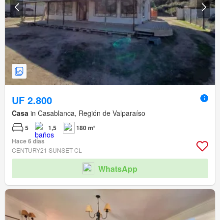
UF 2.800
Casa
in Casablanca, Región de Valparaíso
5
1,5
180 m²
Hace 6 días
CENTURY21 SUNSET CL
WhatsApp