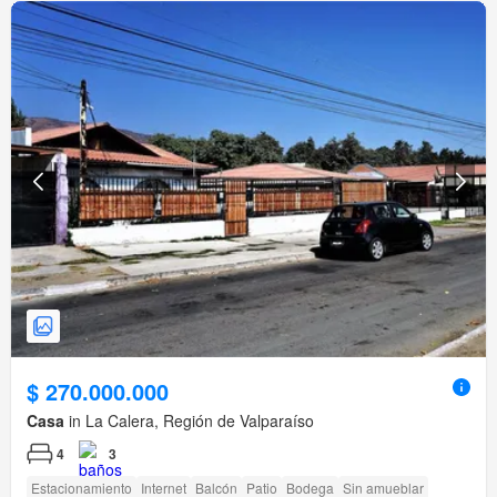
$ 270.000.000
Casa
in La Calera, Región de Valparaíso
4
3
Estacionamiento
Internet
Balcón
Patio
Bodega
Sin amueblar