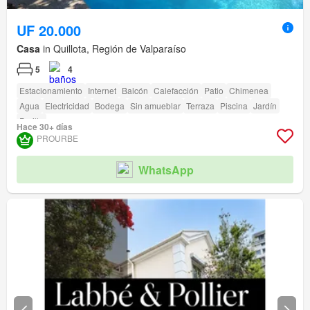
UF 20.000
Casa
in Quillota, Región de Valparaíso
5
4
Estacionamiento
Internet
Balcón
Calefacción
Patio
Chimenea
Agua
Electricidad
Bodega
Sin amueblar
Terraza
Piscina
Jardín
Parilla
Hace 30+ días
PROURBE
WhatsApp