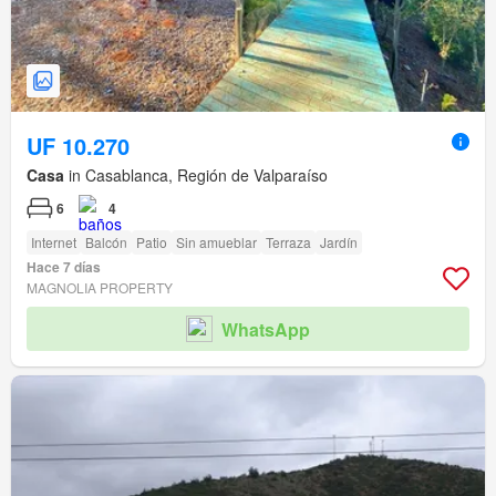
UF 10.270
Casa
in Casablanca, Región de Valparaíso
6
4
Internet
Balcón
Patio
Sin amueblar
Terraza
Jardín
Hace 7 días
MAGNOLIA PROPERTY
WhatsApp