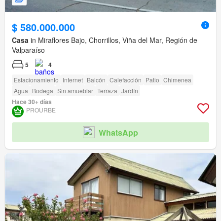
$ 580.000.000
Casa
in Miraflores Bajo, Chorrillos, Viña del Mar, Región de
Valparaíso
5
4
Estacionamiento
Internet
Balcón
Calefacción
Patio
Chimenea
Agua
Bodega
Sin amueblar
Terraza
Jardín
Hace 30+ días
PROURBE
WhatsApp