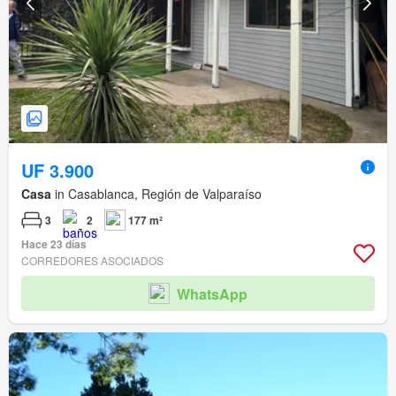
UF 3.900
Casa
in Casablanca, Región de Valparaíso
3
2
177 m²
Hace 23 días
CORREDORES ASOCIADOS
WhatsApp