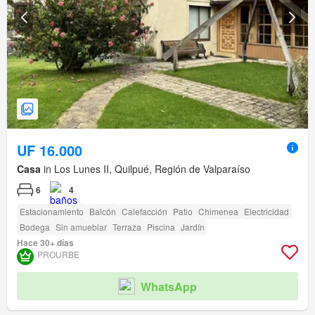
UF 16.000
Casa
in Los Lunes II, Quilpué, Región de Valparaíso
6
4
Estacionamiento
Balcón
Calefacción
Patio
Chimenea
Electricidad
Bodega
Sin amueblar
Terraza
Piscina
Jardín
Hace 30+ días
PROURBE
WhatsApp