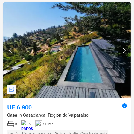
UF 6.900
Casa
in Casablanca, Región de Valparaíso
3
2
90 m²
Balcón
Permite mascotas
Piscina
Jardín
Cancha de tenis