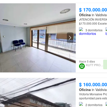
$ 170.000.0
Oficina
in Valdivi
¡ATENCIÓN INVERSIONI
$170.000.000 Excelen
para consultas profes
3
dormitorios
Hace 5 días
KUTT PROPERTY
$ 160.000.0
Oficina
in Valdivi
Victoria Monsalve Propi
oportunidad para esta
atención de público
2
dormitorios