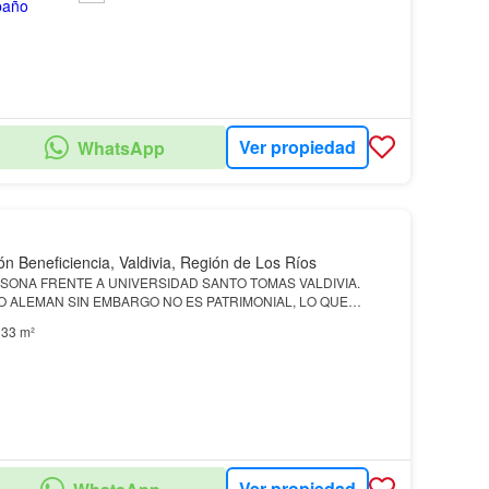
Ver propiedad
WhatsApp
ón Beneficiencia, Valdivia, Región de Los Ríos
SONA FRENTE A UNIVERSIDAD SANTO TOMAS VALDIVIA.
O ALEMAN SIN EMBARGO NO ES PATRIMONIAL, LO QUE
ELACION. TIENE HALL DE ACCESO, COCINA, BODEGAS,
33 m²
S AMPLIOS EN PRIM…
Ver propiedad