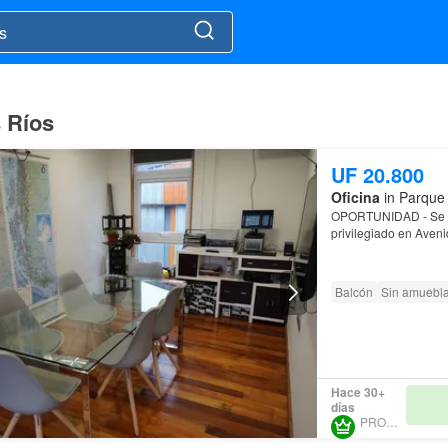
s Ríos
UF 20.800
Oficina
in Parque 
OPORTUNIDAD - Se ve
privilegiado en Aveni
Simpson.
Propiedad de excele
Balcón
Sin amuebla
Hace 30+
días
PROURBE