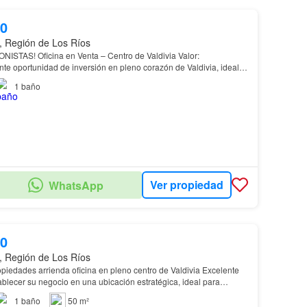
00
a, Región de Los Ríos
STAS! Oficina en Venta – Centro de Valdivia Valor:
te oportunidad de inversión en pleno corazón de Valdivia, ideal
ionales, empresas o renta comercial. Característi…
1
baño
Ver propiedad
WhatsApp
00
a, Región de Los Ríos
edades arrienda oficina en pleno centro de Valdivia Excelente
blecer su negocio en una ubicación estratégica, ideal para
…
1
baño
50 m²