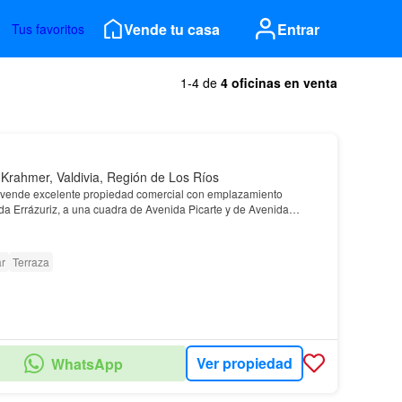
Vende tu casa
Entrar
Tus favoritos
1-4 de
4 oficinas en venta
Krahmer, Valdivia, Región de Los Ríos
nde excelente propiedad comercial con emplazamiento
da Errázuriz, a una cuadra de Avenida Picarte y de Avenida
ntes terminaciones, que se compone de 2 l…
r
Terraza
Ver propiedad
WhatsApp