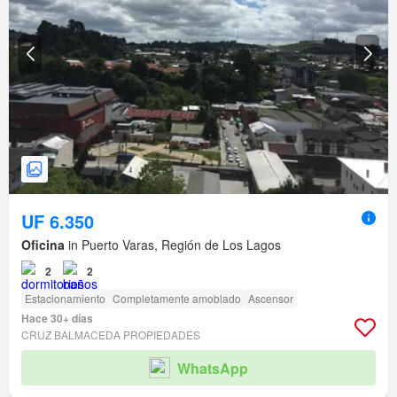
UF 6.350
Oficina
in Puerto Varas, Región de Los Lagos
2
2
Estacionamiento
Completamente amoblado
Ascensor
Hace 30+ días
CRUZ BALMACEDA PROPIEDADES
WhatsApp