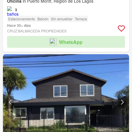
Oficina
in Puerto Montt, Región de Los Lagos
3
Estacionamiento
Balcón
Sin amueblar
Terraza
Hace 30+ días
CRUZ BALMACEDA PROPIEDADES
WhatsApp