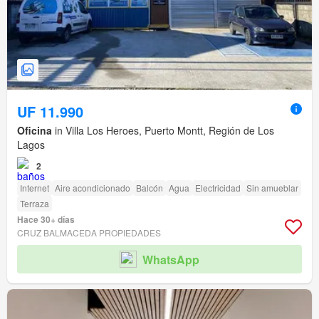
UF 11.990
Oficina
in Villa Los Heroes, Puerto Montt, Región de Los
Lagos
2
Internet
Aire acondicionado
Balcón
Agua
Electricidad
Sin amueblar
Terraza
Hace 30+ días
CRUZ BALMACEDA PROPIEDADES
WhatsApp