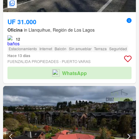
UF 31.000
Oficina
in Llanquihue, Región de Los Lagos
12
Estacionamiento
Internet
Balcón
Sin amueblar
Terraza
Seguridad
Hace 13 días
FUENZALIDA PROPIEDADES - PUERTO VARAS
WhatsApp