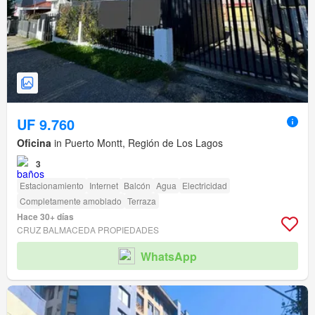
UF 9.760
Oficina
in Puerto Montt, Región de Los Lagos
3
Estacionamiento
Internet
Balcón
Agua
Electricidad
Completamente amoblado
Terraza
Hace 30+ días
CRUZ BALMACEDA PROPIEDADES
WhatsApp