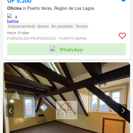
UF 5.200
Oficina
in Puerto Varas, Región de Los Lagos
2
Estacionamiento
Balcón
Sin amueblar
Terraza
Hace 13 días
FUENZALIDA PROPIEDADES - PUERTO VARAS
WhatsApp