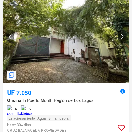
UF 7.050
Oficina
in Puerto Montt, Región de Los Lagos
6
5
Estacionamiento
Agua
Sin amueblar
Hace 30+ días
CRUZ BALMACEDA PROPIEDADES