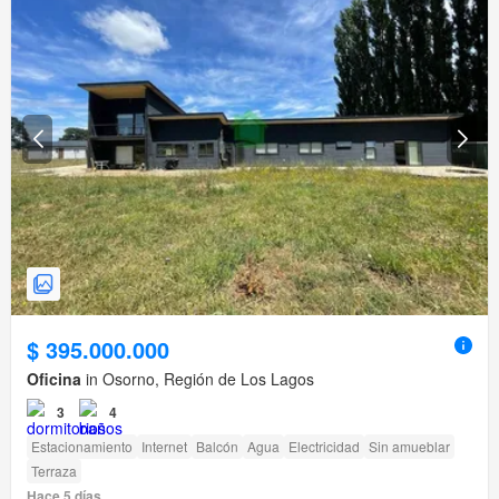
$ 395.000.000
Oficina
in Osorno, Región de Los Lagos
3
4
Estacionamiento
Internet
Balcón
Agua
Electricidad
Sin amueblar
Terraza
Hace 5 días