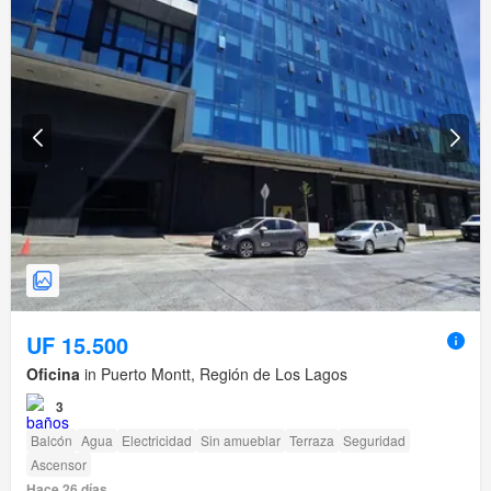
UF 15.500
Oficina
in Puerto Montt, Región de Los Lagos
3
Balcón
Agua
Electricidad
Sin amueblar
Terraza
Seguridad
Ascensor
Hace 26 días