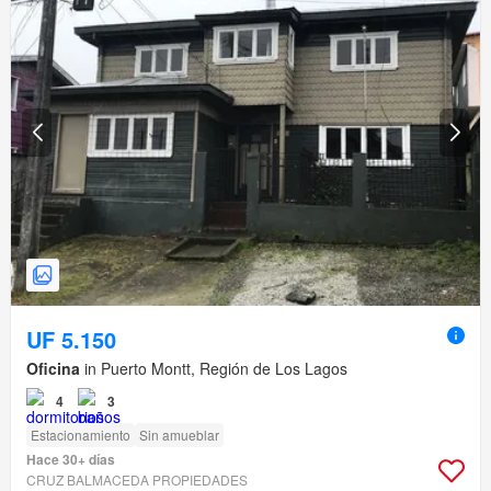
UF 5.150
Oficina
in Puerto Montt, Región de Los Lagos
4
3
Estacionamiento
Sin amueblar
Hace 30+ días
CRUZ BALMACEDA PROPIEDADES