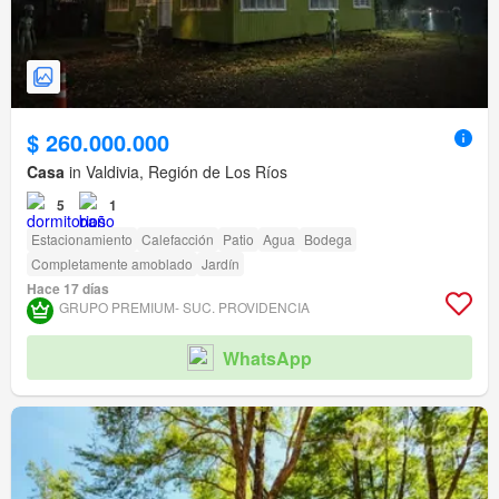
$ 260.000.000
Casa
in Valdivia, Región de Los Ríos
5
1
Estacionamiento
Calefacción
Patio
Agua
Bodega
Completamente amoblado
Jardín
Hace 17 días
GRUPO PREMIUM- SUC. PROVIDENCIA
WhatsApp