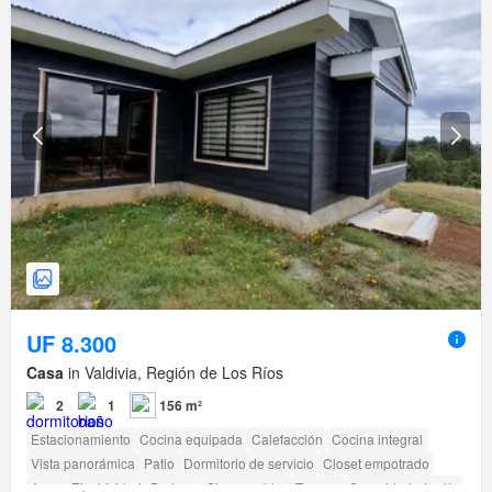
UF 8.300
Casa
in Valdivia, Región de Los Ríos
2
1
156 m²
Estacionamiento
Cocina equipada
Calefacción
Cocina integral
Vista panorámica
Patio
Dormitorio de servicio
Closet empotrado
Agua
Electricidad
Bodega
Sin amueblar
Terraza
Seguridad
Jardín