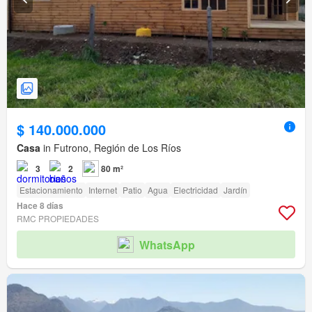
$ 140.000.000
Casa
in Futrono, Región de Los Ríos
3
2
80 m²
Estacionamiento
Internet
Patio
Agua
Electricidad
Jardín
Hace 8 días
RMC PROPIEDADES
WhatsApp