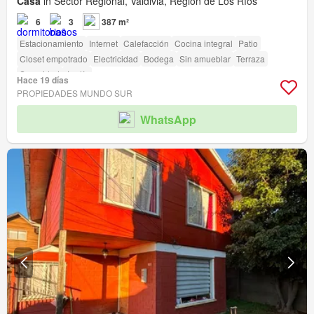
Casa
in Sector Regional, Valdivia, Región de Los Ríos
6
3
387 m²
Estacionamiento
Internet
Calefacción
Cocina integral
Patio
Closet empotrado
Electricidad
Bodega
Sin amueblar
Terraza
Seguridad
Jardín
Hace 19 días
PROPIEDADES MUNDO SUR
WhatsApp