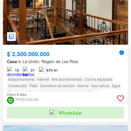
$ 2.500.000.000
Casa
in La Unión, Región de Los Ríos
13
21
875 m²
Estacionamiento
Internet
Aire acondicionado
Cocina equipada
Calefacción
Patio
Dormitorio de servicio
Alarma
Gas natural
Agua
Electricidad
Bodega
Completamente amoblado
Terraza
Hace 8 días
amenity_wi_fi
Ascensor
Acceso para personas con discapacidad
PRODUNCAN
WhatsApp