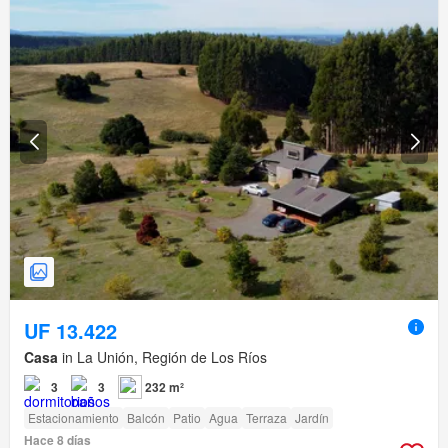
UF 13.422
Casa
in La Unión, Región de Los Ríos
3
3
232 m²
Estacionamiento
Balcón
Patio
Agua
Terraza
Jardín
Hace 8 días