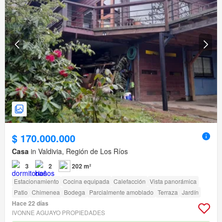
$ 170.000.000
Casa
in Valdivia, Región de Los Ríos
3
2
202 m²
Estacionamiento
Cocina equipada
Calefacción
Vista panorámica
Patio
Chimenea
Bodega
Parcialmente amoblado
Terraza
Jardín
Hace 22 días
IVONNE AGUAYO PROPIEDADES