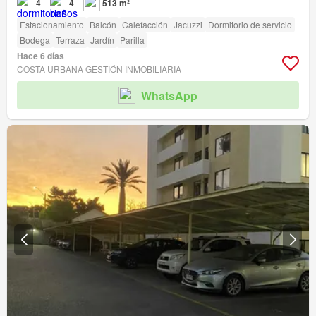
4
4
513 m²
Estacionamiento
Balcón
Calefacción
Jacuzzi
Dormitorio de servicio
Bodega
Terraza
Jardín
Parilla
Hace 6 días
COSTA URBANA GESTIÓN INMOBILIARIA
WhatsApp