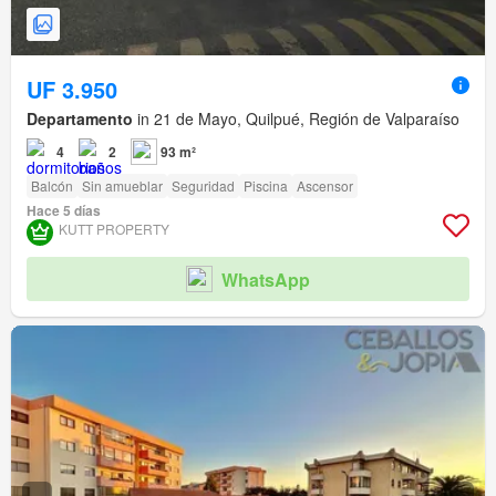
UF 3.950
Departamento
in 21 de Mayo, Quilpué, Región de Valparaíso
4
2
93 m²
Balcón
Sin amueblar
Seguridad
Piscina
Ascensor
Hace 5 días
KUTT PROPERTY
WhatsApp