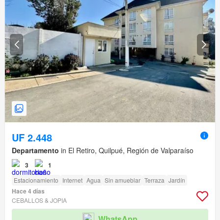
UF 2.448
Departamento
in El Retiro, Quilpué, Región de Valparaíso
3
1
Estacionamiento
Internet
Agua
Sin amueblar
Terraza
Jardín
Hace 4 días
CEBALLOS & JOPIA
WhatsApp