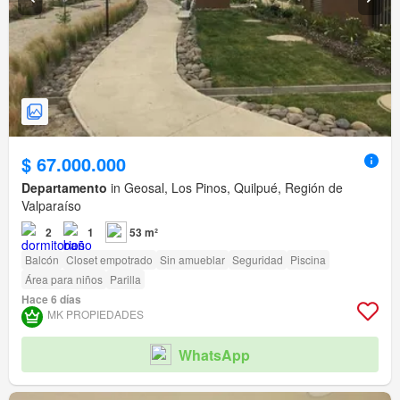
$ 67.000.000
Departamento
in Geosal, Los Pinos, Quilpué, Región de
Valparaíso
2
1
53 m²
Balcón
Closet empotrado
Sin amueblar
Seguridad
Piscina
Área para niños
Parilla
Hace 6 días
MK PROPIEDADES
WhatsApp