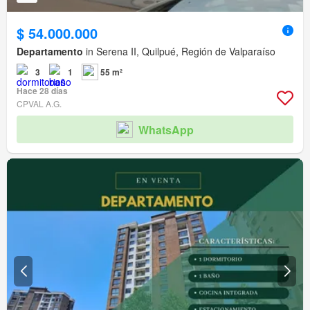
$ 54.000.000
Departamento
in Serena II, Quilpué, Región de Valparaíso
3
1
55 m²
Hace 28 días
CPVAL A.G.
WhatsApp