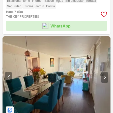
Estacionamiento
Internet
Balcón
Agua
Sin amueblar
Terraza
Seguridad
Piscina
Jardín
Parilla
Hace 7 días
THE KEY PROPERTIES
WhatsApp