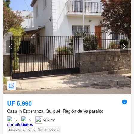
UF 5.990
Casa
in Esperanza, Quilpué, Región de Valparaíso
5
3
209 m²
Estacionamiento
Sin amueblar