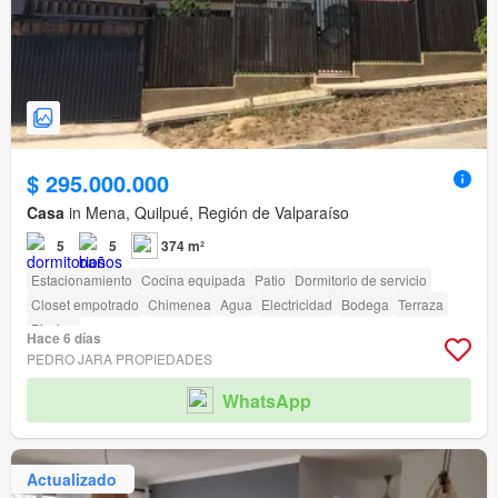
$ 295.000.000
Casa
in Mena, Quilpué, Región de Valparaíso
5
5
374 m²
Estacionamiento
Cocina equipada
Patio
Dormitorio de servicio
Closet empotrado
Chimenea
Agua
Electricidad
Bodega
Terraza
Piscina
Hace 6 días
PEDRO JARA PROPIEDADES
WhatsApp
Actualizado