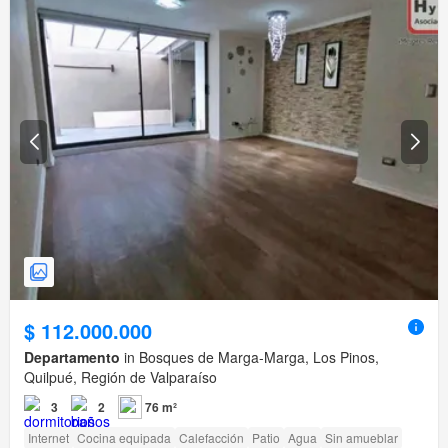
$ 112.000.000
Departamento
in Bosques de Marga-Marga, Los Pinos,
Quilpué, Región de Valparaíso
3
2
76 m²
Internet
Cocina equipada
Calefacción
Patio
Agua
Sin amueblar