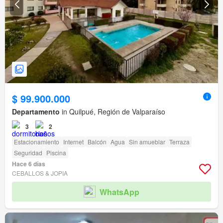
$ 99.900.000
Departamento
in Quilpué, Región de Valparaíso
3
2
Estacionamiento
Internet
Balcón
Agua
Sin amueblar
Terraza
Seguridad
Piscina
Hace 6 días
CEBALLOS & JOPIA
WhatsApp