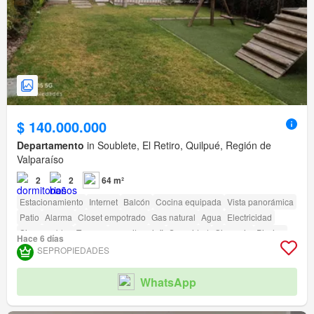
$ 140.000.000
Departamento
in Soublete, El Retiro, Quilpué, Región de
Valparaíso
2
2
64 m²
Estacionamiento
Internet
Balcón
Cocina equipada
Vista panorámica
Patio
Alarma
Closet empotrado
Gas natural
Agua
Electricidad
Sin amueblar
Terraza
amenity_wi_fi
Seguridad
Gimnasio
Piscina
Hace 6 días
Área para niños
Ascensor
Jardín
Conserje
Parilla
SEPROPIEDADES
Caseta de vigilancia
Acceso para personas con discapacidad
WhatsApp