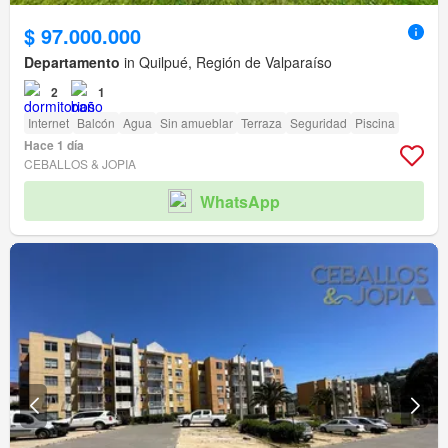
$ 97.000.000
Departamento
in Quilpué, Región de Valparaíso
2
1
Internet
Balcón
Agua
Sin amueblar
Terraza
Seguridad
Piscina
Hace 1 día
CEBALLOS & JOPIA
WhatsApp