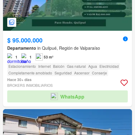
$ 95.000.000
Departamento
in Quilpué, Región de Valparaíso
1
1
53 m²
Estacionamiento
Internet
Balcón
Gas natural
Agua
Electricidad
Completamente amoblado
Seguridad
Ascensor
Conserje
Hace 30+ días
BROKERS INMOBILIARIOS
WhatsApp