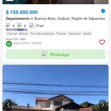
$ 155.000.000
Departamento
in Buenos Aires, Quilpué, Región de Valparaíso
3
2
77 m²
Internet
Balcón
Permite mascotas
Piscina
Ascensor
Jardín
Hace 30+ días
CENTURY21 ORION
WhatsApp