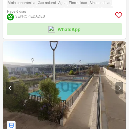
Vista panorámica
Gas natural
Agua
Electricidad
Sin amueblar
amenity_wi_fi
Seguridad
Jardín
Conserje
Caseta de vigilancia
Hace 6 días
Acceso para personas con discapacidad
SEPROPIEDADES
WhatsApp