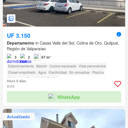
UF 3.150
Departamento
in Casas Valle del Sol, Colina de Oro, Quilpué,
Región de Valparaíso
3
2
67 m²
Estacionamiento
Balcón
Cocina equipada
Vista panorámica
Closet empotrado
Agua
Electricidad
Sin amueblar
Piscina
Área para niños
Jardín
Parilla
Hace 6 días
BVM
WhatsApp
Actualizado