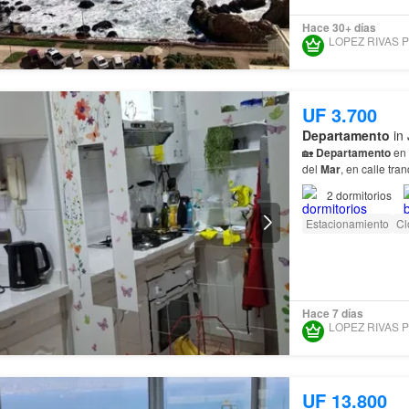
Hace 30+ días
UF 3.700
Departamento
in 
🏡
Departamento
en 
del
Mar
, en calle tra
Mar
,
Viña
del
Mar
🏢 
2
dormitorios
Estacionamiento
Cl
Hace 7 días
UF 13.800