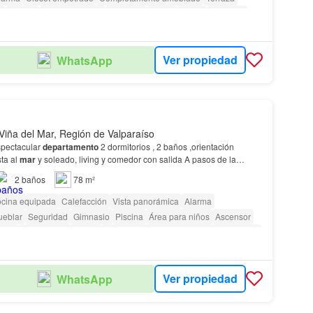
o
Piscina
Área para niños
Ascensor
Sauna
Jardín
Conserje
gilancia
Acceso para personas con discapacidad
Ver propiedad
WhatsApp
Viña del Mar, Región de Valparaíso
pectacular
departamento
2 dormitorios , 2 baños ,orientación
sta al
mar
y soleado, living y comedor con salida A pasos de la
hans, principal arteria de conexión entr…
2
baños
78 m²
cina equipada
Calefacción
Vista panorámica
Alarma
ueblar
Seguridad
Gimnasio
Piscina
Área para niños
Ascensor
rilla
Caseta de vigilancia
Acceso para personas con discapacidad
Ver propiedad
WhatsApp