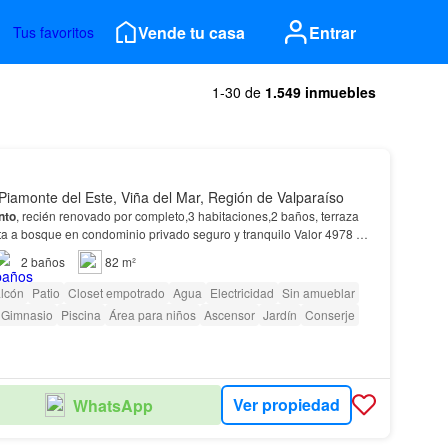
Vende tu casa
Entrar
Tus favoritos
1-30 de
1.549 inmuebles
Piamonte del Este, Viña del Mar, Región de Valparaíso
nto
, recién renovado por completo,3 habitaciones,2 baños, terraza
sta a bosque en condominio privado seguro y tranquilo Valor 4978 UF
inmobiliaria (
2
%+impuestos)…
2
baños
82 m²
lcón
Patio
Closet empotrado
Agua
Electricidad
Sin amueblar
Gimnasio
Piscina
Área para niños
Ascensor
Jardín
Conserje
Ver propiedad
WhatsApp