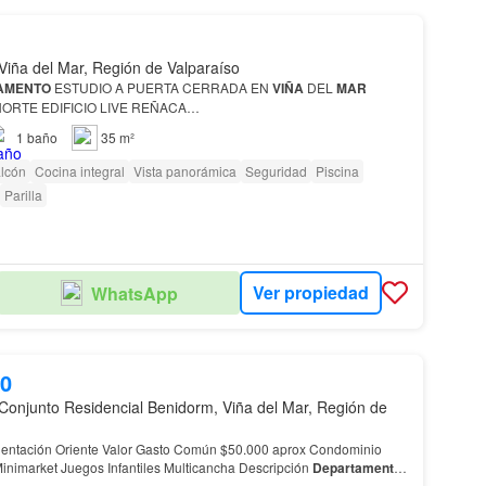
Viña del Mar, Región de Valparaíso
AMENTO
ESTUDIO A PUERTA CERRADA EN
VIÑA
DEL
MAR
ORTE EDIFICIO LIVE REÑACA…
1
baño
35 m²
lcón
Cocina integral
Vista panorámica
Seguridad
Piscina
Parilla
Ver propiedad
WhatsApp
00
Conjunto Residencial Benidorm, Viña del Mar, Región de
 Gasto Común $50.000 aprox Condominio
Cuenta Conserjería Minimarket Juegos Infantiles Multicancha Descripción
Departamento