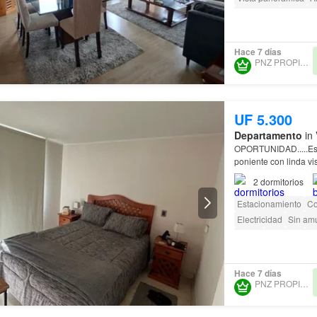
Seguridad
Gimnasi
Parilla
Caseta de vi
Hace 7 días
PNZ PROPIEDADES
UF 5.300
Departamento
in 
OPORTUNIDAD.....Es
poniente con linda vi
avenida Edmundo Eluc
2
dormitorios
Estacionamiento
Co
Electricidad
Sin am
Jardín
Conserje
Pa
Hace 7 días
PNZ PROPIEDADES