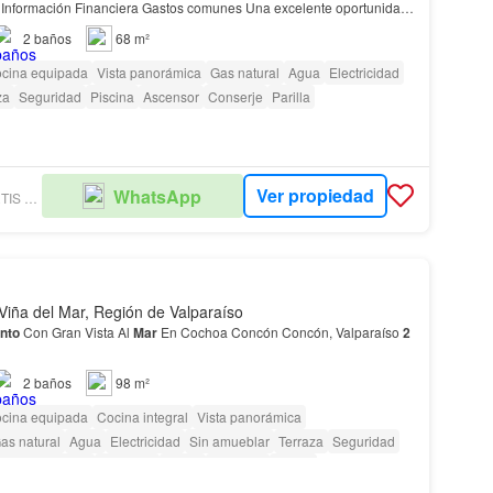
d
ivir en el centro de Viñ…
2
baños
68 m²
cina equipada
Vista panorámica
Gas natural
Agua
Electricidad
za
Seguridad
Piscina
Ascensor
Conserje
Parilla
Ver propiedad
WhatsApp
GUERRA & DESMARTIS PROPIEDADES
Viña del Mar, Región de Valparaíso
nto
Con Gran Vista Al
Mar
En Cochoa Concón Concón, Valparaíso
2
2
baños
98 m²
cina equipada
Cocina integral
Vista panorámica
as natural
Agua
Electricidad
Sin amueblar
Terraza
Seguridad
Área para niños
Ascensor
Jardín
Conserje
Parilla