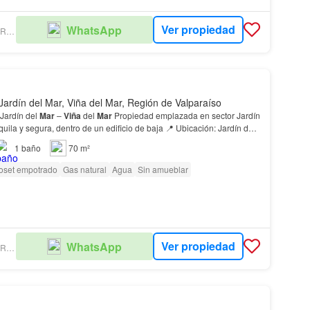
Ver propiedad
WhatsApp
LOPEZ RIVAS PROPIEDADES
Jardín del Mar, Viña del Mar, Región de Valparaíso
Jardín del
Mar
–
Viña
del
Mar
Propiedad emplazada en sector Jardín
nquila y segura, dentro de un edificio de baja 📍 Ubicación: Jardín del
Piso:
2
° piso 💰 Gastos…
1
baño
70 m²
oset empotrado
Gas natural
Agua
Sin amueblar
Ver propiedad
WhatsApp
LOPEZ RIVAS PROPIEDADES