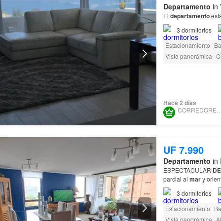
Departamento
in 
El
departamento
está
3
dormitorios
Estacionamiento
Ba
Vista panorámica
C
Terraza
Seguridad
Conserje
Parilla
Ca
Hace 2 días
CORREDORES T
UF 7.990
Departamento
in 
ESPECTACULAR
DE
parcial al
mar
y orien
3
dormitorios
Estacionamiento
Ba
Vista panorámica
A