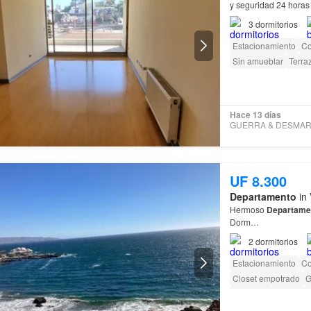
y seguridad 24 horas Información Financiera Gastos comunes Una excelente oportunida
de inversión o para v
3
dormitorios
Estacionamiento
Co
Sin amueblar
Terra
Hace 13 días
UF 8.300
Departamento
in 
Hermoso
Departame
Dorm…
2
dormitorios
Estacionamiento
Co
Closet empotrado
G
Gimnasio
Piscina