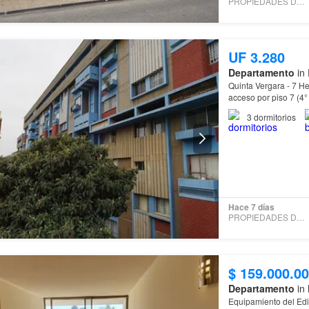
PROPIEDADES DEL VALLE
UF 3.280
Departamento
in 
Quinta Vergara - 7 Hermanas - FORESTAL O
Pisos) 1° Piso L
3
dormitorios
Hace 7 días
PROPIEDADES DEL VALLE
$ 159.000.0
Departamento
in 
Equipamiento del Edi