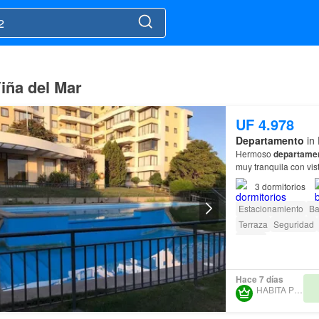
iña del Mar
UF 4.978
Departamento
in 
Hermoso
departame
muy tranquila con vi
+comisión de gestión 
3
dormitorios
Estacionamiento
Ba
Terraza
Seguridad
Parilla
Hace 7 días
HABITA PUCÓN