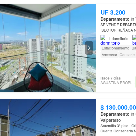
UF 3.200
Departamento
in 
SE VENDE
DEPART
,SECTOR REÑACA N
1
dormitorio
Estacionamiento
Ba
Ascensor
Conserje
Hace 7 días
AGUSTINA PROPIEDADES
$ 130.000.0
Departamento
in 
Valparaíso
Sausalito 3° piso - Orientación Oriente Valor