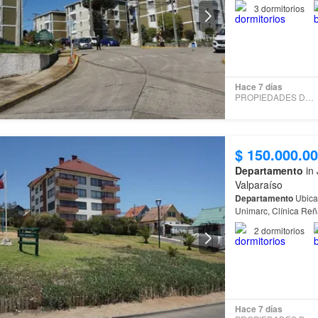
Entrada - Hall Cocin
3
dormitorios
Hace 7 días
PROPIEDADES DEL VALLE
$ 150.000.0
Departamento
in 
Valparaíso
Departamento
Ubica
Unimarc, Clínica Reñaca (BUPA) l Lado Plaza Esmeralda - Vista Centro Completo
Dormitorio
2
2
dormitorios
Hace 7 días