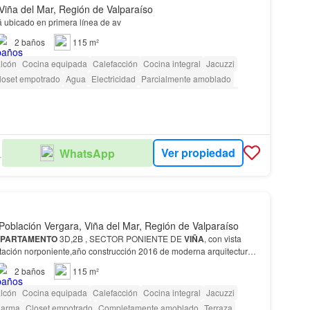
Viña del Mar, Región de Valparaíso
 ubicado en primera línea de av
2
baños
115 m²
lcón
Cocina equipada
Calefacción
Cocina integral
Jacuzzi
loset empotrado
Agua
Electricidad
Parcialmente amoblado
Gimnasio
Piscina
Área para niños
Ascensor
Sauna
Jardín
seta de vigilancia
Acceso para personas con discapacidad
Ver propiedad
WhatsApp
ERÁN
Población Vergara, Viña del Mar, Región de Valparaíso
PARTAMENTO
3D,2B , SECTOR PONIENTE DE
VIÑA
, con vista
tación norponiente,año construcción 2016 de moderna arquitectura
Entorno sector A 3 minutos del Casino de
Viña
del
Mar
, Avenida Pe…
2
baños
115 m²
lcón
Cocina equipada
Calefacción
Cocina integral
Jacuzzi
larma
Closet empotrado
Completamente amoblado
Terraza