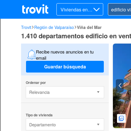
Viviendas en v
enta
Trovit
Región de Valparaíso
Viña del Mar
1.410 departamentos edificio en ven
Recibe nuevos anuncios en tu
email
Guardar búsqueda
Ordenar por
Relevancia
Tipo de vivienda
Departamento