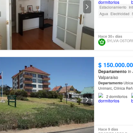
Estacionamiento
In
Agua
Electricidad
Conserje
Acceso pa
Hace 30+ días
$ 150.000.0
Departamento
in 
Valparaíso
Departamento
Ubica
Unimarc, Clínica Reñaca (BUPA) l Lado Plaza Esmeralda - Vista Centro Reñaca - Borde
Playa y
mar
Orientac
2
dormitorios
Hace 9 días