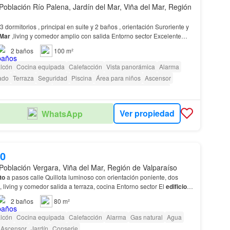
Población Río Palena, Jardín del Mar, Viña del Mar, Región
 dormitorios , principal en suite y 2 baños , orientación Suroriente y
Mar
,living y comedor amplio con salida Entorno sector Excelente
ión a la puerta del edi…
2
baños
100 m²
lcón
Cocina equipada
Calefacción
Vista panorámica
Alarma
ado
Terraza
Seguridad
Piscina
Área para niños
Ascensor
seta de vigilancia
Acceso para personas con discapacidad
Ver propiedad
WhatsApp
00
Población Vergara, Viña del Mar, Región de Valparaíso
to
a pasos calle Quillota luminoso con orientación poniente, dos
dormitorios , 2 baños , living y comedor salida a terraza, cocina Entorno sector El
edificio
o a pasos Sporting Club…
2
baños
80 m²
lcón
Cocina equipada
Calefacción
Alarma
Gas natural
Agua
Ascensor
Jardín
Conserje