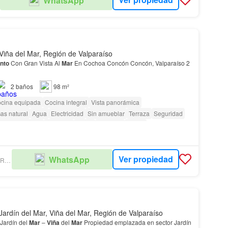
WhatsApp
Viña del Mar, Región de Valparaíso
nto
Con Gran Vista Al
Mar
En Cochoa Concón Concón, Valparaíso 2
2
baños
98 m²
cina equipada
Cocina integral
Vista panorámica
as natural
Agua
Electricidad
Sin amueblar
Terraza
Seguridad
Área para niños
Ascensor
Jardín
Conserje
Parilla
Ver propiedad
WhatsApp
LOPEZ RIVAS PROPIEDADES
Jardín del Mar, Viña del Mar, Región de Valparaíso
Jardín del
Mar
–
Viña
del
Mar
Propiedad emplazada en sector Jardín