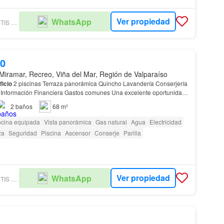
Ver propiedad
WhatsApp
GUERRA & DESMARTIS PROPIEDADES
00
Miramar, Recreo, Viña del Mar, Región de Valparaíso
ficio
2 piscinas Terraza panorámica Quincho Lavandería Conserjería
d
ivir en el centro de Viñ…
2
baños
68 m²
cina equipada
Vista panorámica
Gas natural
Agua
Electricidad
za
Seguridad
Piscina
Ascensor
Conserje
Parilla
Ver propiedad
WhatsApp
GUERRA & DESMARTIS PROPIEDADES