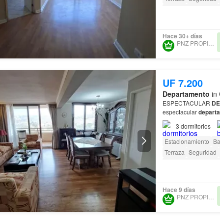
Acceso para person
Hace 30+ días
PNZ PROPIEDADES
UF 7.200
Departamento
in 
ESPECTACULAR
DE
espectacular
depart
sector El
edificio
se e
3
dormitorios
Estacionamiento
Ba
Terraza
Seguridad
Caseta de vigilancia
Hace 9 días
PNZ PROPIEDADES