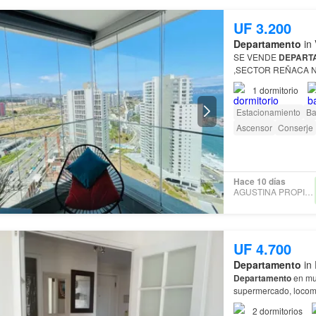
UF 3.200
Departamento
in 
SE VENDE
DEPART
,SECTOR REÑACA 
1
dormitorio
Estacionamiento
Ba
Ascensor
Conserje
Hace 10 días
AGUSTINA PROPIEDADES
UF 4.700
Departamento
in 
Departamento
en muy buen
supermercado, locomo
pisos y departament
2
dormitorios