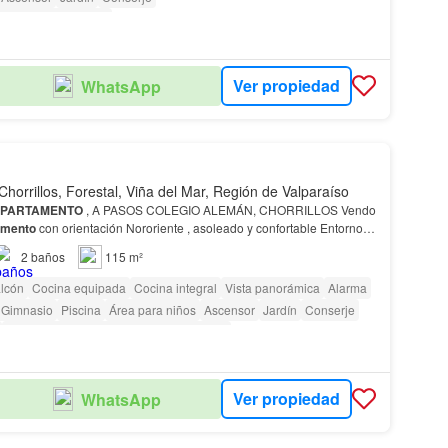
as con discapacidad
Ver propiedad
WhatsApp
Chorrillos, Forestal, Viña del Mar, Región de Valparaíso
PARTAMENTO
, A PASOS COLEGIO ALEMÁN, CHORRILLOS Vendo
amento
con orientación Nororiente , asoleado y confortable Entorno
ncuentra en Chorrillos, a pasos de Calle L…
2
baños
115 m²
lcón
Cocina equipada
Cocina integral
Vista panorámica
Alarma
Gimnasio
Piscina
Área para niños
Ascensor
Jardín
Conserje
Acceso para personas con discapacidad
Ver propiedad
WhatsApp