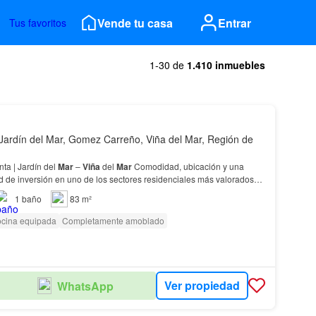
Vende tu casa
Entrar
Tus favoritos
1-30 de
1.410 inmuebles
Jardín del Mar, Gomez Carreño, Viña del Mar, Región de
ta | Jardín del
Mar
–
Viña
del
Mar
Comodidad, ubicación y una
d de inversión en uno de los sectores residenciales más valorados
1
baño
83 m²
cina equipada
Completamente amoblado
Ver propiedad
WhatsApp