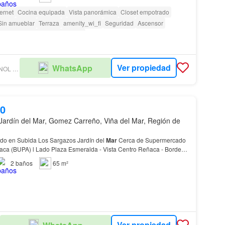
ternet
Cocina equipada
Vista panorámica
Closet empotrado
Sin amueblar
Terraza
amenity_wi_fi
Seguridad
Ascensor
ra personas con discapacidad
Ver propiedad
WhatsApp
SYLVIA OSTORNOL PROPIEDADES
00
Jardín del Mar, Gomez Carreño, Viña del Mar, Región de
do en Subida Los Sargazos Jardín del
Mar
Cerca de Supermercado
ión Norponiente (Sol Invierno) - Cone…
2
baños
65 m²
Ver propiedad