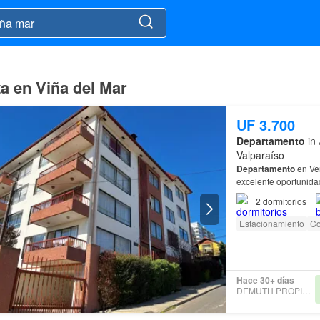
ta en Viña del Mar
UF 3.700
Departamento
in 
Valparaíso
Departamento
en Ven
excelente oportunida
de
Viña
del
Mar
.…
2
dormitorios
Estacionamiento
Co
Hace 30+ días
DEMUTH PROPIEDADES