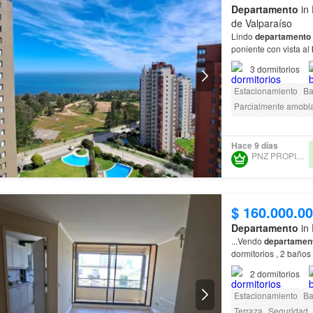
Departamento
in 
de Valparaíso
Lindo
departamento
3
poniente con vista al
conectividad, locomoc
3
dormitorios
Estacionamiento
Ba
Parcialmente amobl
Jardín
Conserje
Ca
Hace 9 días
PNZ PROPIEDADES
$ 160.000.0
Departamento
in 
...Vendo
departamen
se encuentra ubicad
2
dormitorios
Estacionamiento
Ba
Terraza
Seguridad