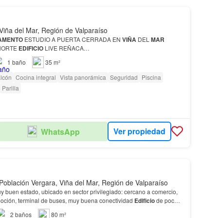
Viña del Mar, Región de Valparaíso
AMENTO
ESTUDIO A PUERTA CERRADA EN
VIÑA
DEL
MAR
NORTE
EDIFICIO
LIVE REÑACA…
1
baño
35 m²
lcón
Cocina integral
Vista panorámica
Seguridad
Piscina
Parilla
Ver propiedad
WhatsApp
Población Vergara, Viña del Mar, Región de Valparaíso
 estado, ubicado en sector privilegiado: cercano a comercio,
ción, terminal de buses, muy buena conectividad
Edificio
de pocos
os, en buen estado de mantención,…
2
baños
80 m²