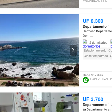
PROPIEDADES DEL VALLE
UF 8.300
Departamento
in 
Hermoso
Departame
Dorm…
2
dormitorios
Estacionamiento
Co
Closet empotrado
G
Gimnasio
Piscina
Hace 30+ días
UF 3.700
Departamento
in 
🏡
Departamento
en 