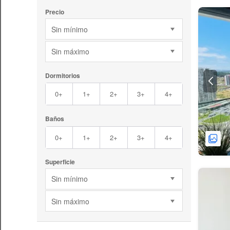
Precio
Sin mínimo
Sin máximo
Dormitorios
0+
1+
2+
3+
4+
Baños
0+
1+
2+
3+
4+
Superficie
Sin mínimo
Sin máximo