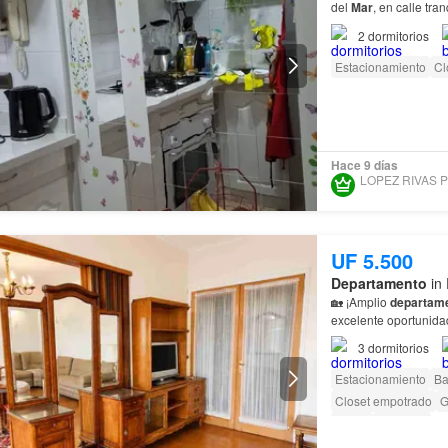
del
Mar
, en calle tra
Mar
,
Viña
del
Mar
🏢 
2
dormitorios
Estacionamiento
Cl
Hace 9 días
UF 5.500
Departamento
in 
🏡 ¡Amplio
departam
excelente oportunidad
Viña
del
Mar
.…
3
dormitorios
Estacionamiento
Ba
Closet empotrado
G
Jardín
Conserje