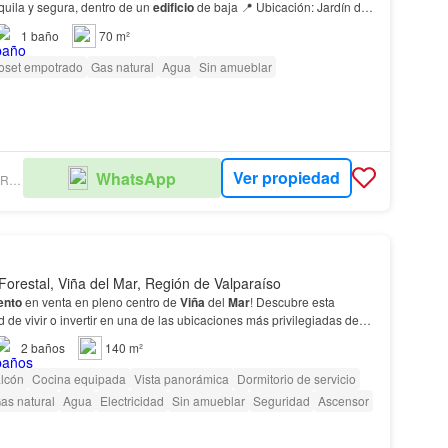
nquila y segura, dentro de un
edificio
de baja 📍 Ubicación: Jardín del
Piso: 2° piso 💰 Gastos…
1
baño
70 m²
oset empotrado
Gas natural
Agua
Sin amueblar
Ver propiedad
WhatsApp
LOPEZ RIVAS PROPIEDADES
Forestal, Viña del Mar, Región de Valparaíso
ento
en venta en pleno centro de
Viña
del
Mar
! Descubre esta
 de vivir o invertir en una de las ubicaciones más privilegiadas de
2
baños
140 m²
lcón
Cocina equipada
Vista panorámica
Dormitorio de servicio
as natural
Agua
Electricidad
Sin amueblar
Seguridad
Ascensor