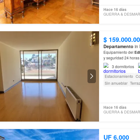
Hace 16 días
$ 159.000.0
Departamento
in 
Equipamiento del
Edi
y seguridad 24 horas Información Financiera Gastos comunes Una excelente oportunida
de inversión o para v
3
dormitorios
Estacionamiento
Co
Sin amueblar
Terra
Hace 16 días
UF 6.000