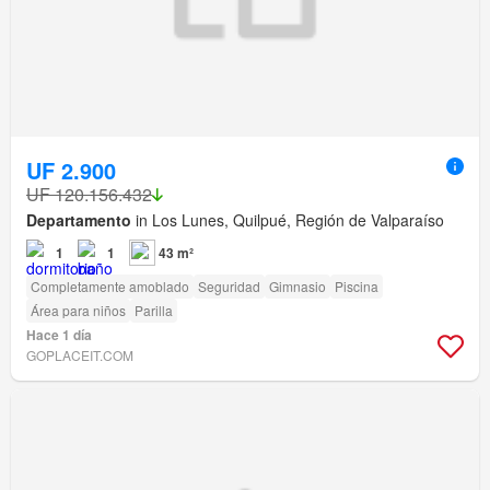
UF 2.900
UF 120.156.432
Departamento
in Los Lunes, Quilpué, Región de Valparaíso
1
1
43 m²
Completamente amoblado
Seguridad
Gimnasio
Piscina
Área para niños
Parilla
Hace 1 día
GOPLACEIT.COM