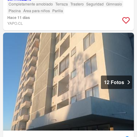
Completamente amoblado
Terraza
Trastero
Seguridad
Gimnasio
Piscina
Área para niños
Parilla
Hace 11 días
YAPO.CL
12 Fotos