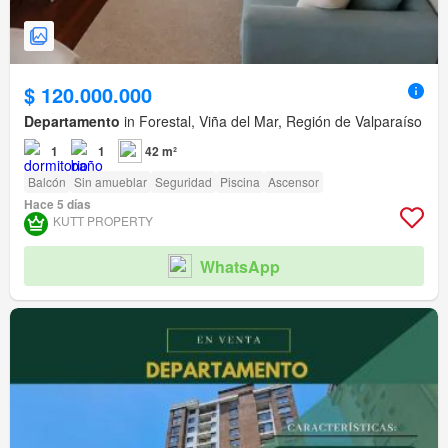
$ 120.000.000
Departamento
in Forestal, Viña del Mar, Región de Valparaíso
1
1
42 m²
Balcón
Sin amueblar
Seguridad
Piscina
Ascensor
Hace 5 días
KUTT PROPERTY
WhatsApp