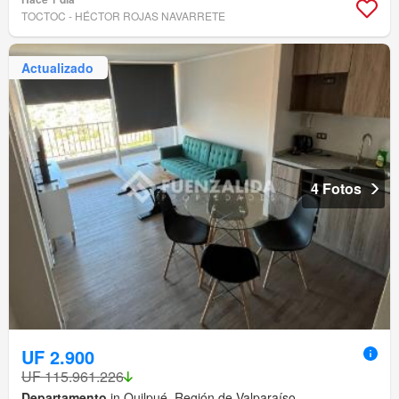
TOCTOC - HÉCTOR ROJAS NAVARRETE
Actualizado
4 Fotos
UF 2.900
UF 115.961.226
Departamento
in Quilpué, Región de Valparaíso