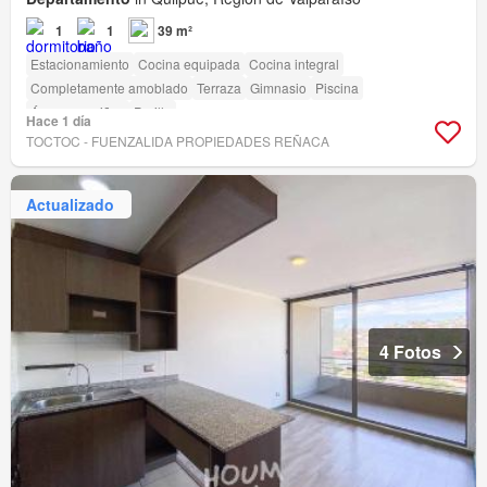
1
1
39 m²
Estacionamiento
Cocina equipada
Cocina integral
Completamente amoblado
Terraza
Gimnasio
Piscina
Área para niños
Parilla
Hace 1 día
TOCTOC - FUENZALIDA PROPIEDADES REÑACA
Actualizado
4 Fotos