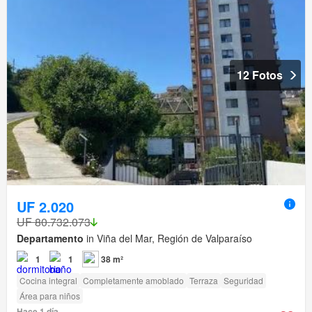
12 Fotos
UF 2.020
UF 80.732.073
Departamento
in Viña del Mar, Región de Valparaíso
1
1
38 m²
Cocina integral
Completamente amoblado
Terraza
Seguridad
Área para niños
Hace 1 día