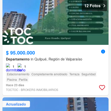
12 Fotos
$ 95.000.000
Departamento
in Quilpué, Región de Valparaíso
1
1
Estacionamiento
Completamente amoblado
Terraza
Seguridad
Piscina
Parilla
Hace 23 días
TOCTOC - BROKERS INMOBILIARIOS
Actualizado