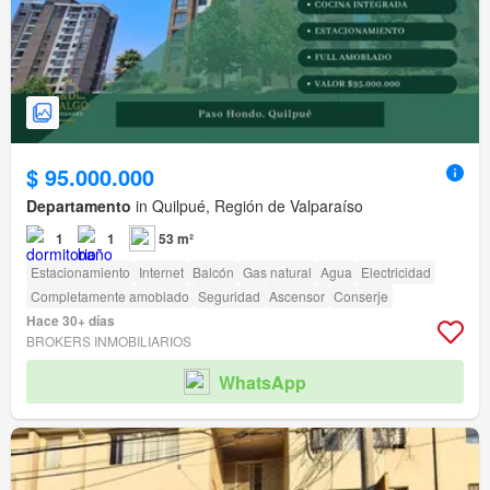
$ 95.000.000
Departamento
in Quilpué, Región de Valparaíso
1
1
53 m²
Estacionamiento
Internet
Balcón
Gas natural
Agua
Electricidad
Completamente amoblado
Seguridad
Ascensor
Conserje
Hace 30+ días
BROKERS INMOBILIARIOS
WhatsApp