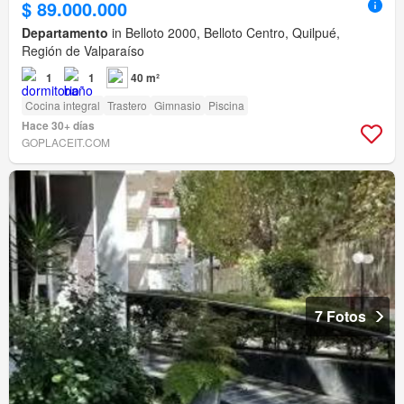
$ 89.000.000
Departamento
in Belloto 2000, Belloto Centro, Quilpué,
Región de Valparaíso
1
1
40 m²
Cocina integral
Trastero
Gimnasio
Piscina
Hace 30+ días
GOPLACEIT.COM
7 Fotos