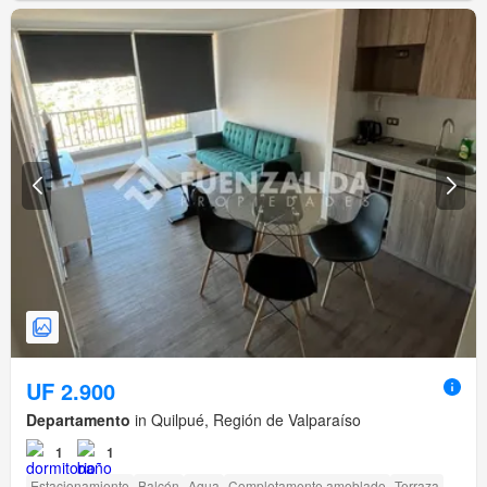
UF 2.900
Departamento
in Quilpué, Región de Valparaíso
1
1
Estacionamiento
Balcón
Agua
Completamente amoblado
Terraza