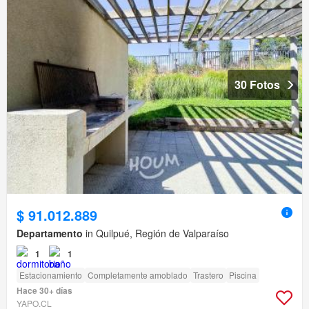
30 Fotos
$ 91.012.889
Departamento
in Quilpué, Región de Valparaíso
1
1
Estacionamiento
Completamente amoblado
Trastero
Piscina
Hace 30+ días
YAPO.CL