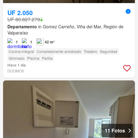
UF 2.050
UF 80.827.279
Departamento
in Gomez Carreño, Viña del Mar, Región de
Valparaíso
1
1
42 m²
Cocina integral
Completamente amoblado
Trastero
Seguridad
Gimnasio
Piscina
Parilla
Hace 1 día
DOOMOS
11 Fotos