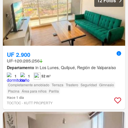
12 Fotos
UF 2.900
UF 120.285.256
Departamento
in Los Lunes, Quilpué, Región de Valparaíso
1
1
52 m²
Completamente amoblado
Terraza
Trastero
Seguridad
Gimnasio
Piscina
Área para niños
Parilla
Hace 1 día
TOCTOC - KUTT PROPERTY