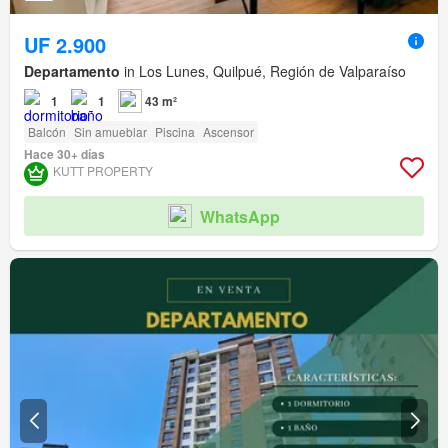
UF 2.900
Departamento
in Los Lunes, Quilpué, Región de Valparaíso
1
1
43 m²
Balcón
Sin amueblar
Piscina
Ascensor
Hace 30+ días
KUTT PROPERTY
WhatsApp