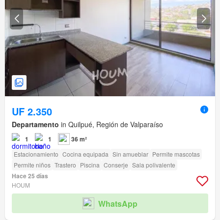
UF 2.350
Departamento
in Quilpué, Región de Valparaíso
1
1
36 m²
Estacionamiento
Cocina equipada
Sin amueblar
Permite mascotas
Permite niños
Trastero
Piscina
Conserje
Sala polivalente
Hace 25 días
HOUM
WhatsApp