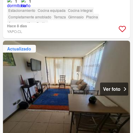
1
1
Estacionamiento
Cocina equipada
Cocina integral
Completamente amoblado
Terraza
Gimnasio
Piscina
Área para niños
Parilla
Hace 8 días
YAPO.CL
Actualizado
Ver foto