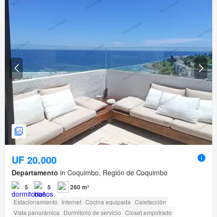
UF 20.000
Departamento
in Coquimbo, Región de Coquimbo
5
5
260 m²
Estacionamiento
Internet
Cocina equipada
Calefacción
Vista panorámica
Dormitorio de servicio
Closet empotrado