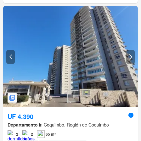
UF 4.390
Departamento
in Coquimbo, Región de Coquimbo
2
2
65 m²