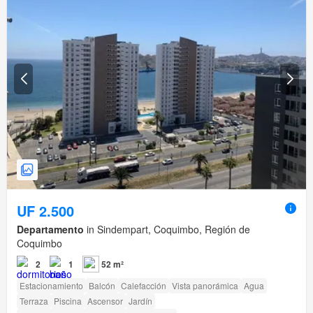
UF 2.500
Departamento
in Sindempart, Coquimbo, Región de
Coquimbo
2
1
52 m²
Estacionamiento
Balcón
Calefacción
Vista panorámica
Agua
Terraza
Piscina
Ascensor
Jardín