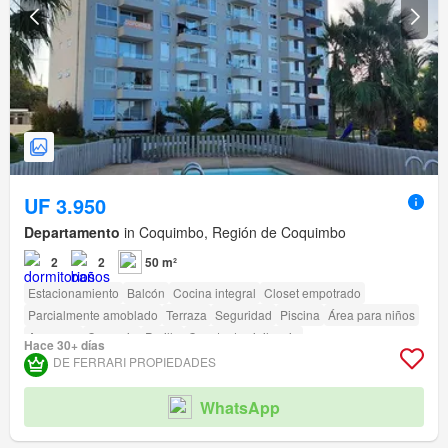
UF 3.950
Departamento
in Coquimbo, Región de Coquimbo
2
2
50 m²
Estacionamiento
Balcón
Cocina integral
Closet empotrado
Parcialmente amoblado
Terraza
Seguridad
Piscina
Área para niños
Ascensor
Conserje
Parilla
Caseta de vigilancia
Hace 30+ días
DE FERRARI PROPIEDADES
WhatsApp