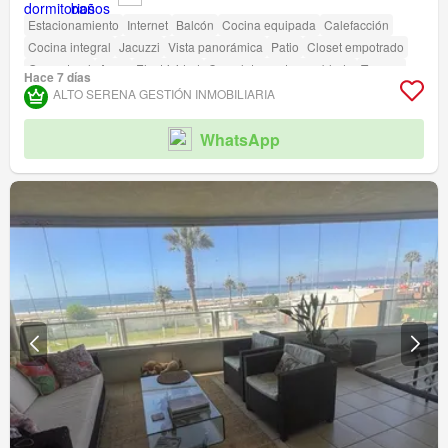
Estacionamiento
Internet
Balcón
Cocina equipada
Calefacción
Cocina integral
Jacuzzi
Vista panorámica
Patio
Closet empotrado
Gas natural
Agua
Electricidad
Completamente amoblado
Terraza
Hace 7 días
amenity_wi_fi
Seguridad
Gimnasio
Piscina
Área para niños
ALTO SERENA GESTIÓN INMOBILIARIA
Ascensor
Sauna
Jardín
Conserje
Parilla
Caseta de vigilancia
Acceso para personas con discapacidad
WhatsApp