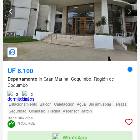
UF 6.100
Departamento
in Gran Marina, Coquimbo, Región de
Coquimbo
2
2
Estacionamiento
Balcón
Calefacción
Agua
Sin amueblar
Terraza
Seguridad
Gimnasio
Piscina
Ascensor
Jardín
Hace 30+ días
PROURBE
WhatsApp