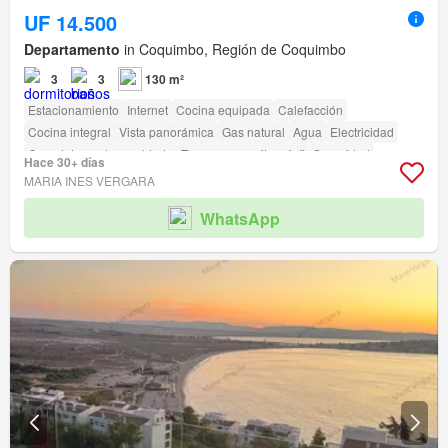
UF 14.500
Departamento
in Coquimbo, Región de Coquimbo
3
3
130 m²
Estacionamiento
Internet
Cocina equipada
Calefacción
Cocina integral
Vista panorámica
Gas natural
Agua
Electricidad
Completamente amoblado
Terraza
amenity_wi_fi
Seguridad
Hace 30+ días
Gimnasio
Piscina
Área para niños
Ascensor
Jardín
Conserje
MARIA INES VERGARA
Parilla
Caseta de vigilancia
Acceso para personas con discapacidad
WhatsApp
Cancha de tenis