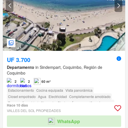
UF 3.700
Departamento
in Sindempart, Coquimbo, Región de
Coquimbo
2
2
60 m²
Estacionamiento
Cocina equipada
Vista panorámica
Closet empotrado
Agua
Electricidad
Completamente amoblado
Terraza
Seguridad
Gimnasio
Piscina
Área para niños
Ascensor
Hace 10 días
Jardín
Conserje
Parilla
Caseta de vigilancia
VALLES DEL SOL PROPIEDADES
WhatsApp