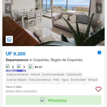
UF 9.200
Departamento
in Coquimbo, Región de Coquimbo
2
2
84 m²
Estacionamiento
Internet
Cocina equipada
Calefacción
Cocina integral
Vista panorámica
Patio
Agua
Electricidad
Terraza
amenity_wi_fi
Seguridad
Gimnasio
Piscina
Área para niños
Hace 6 días
Ascensor
Jardín
Conserje
Parilla
Caseta de vigilancia
MARIA INES VERGARA
Acceso para personas con discapacidad
Cancha de tenis
WhatsApp