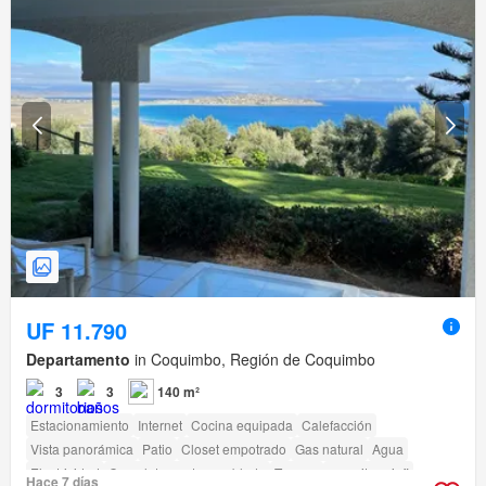
UF 11.790
Departamento
in Coquimbo, Región de Coquimbo
3
3
140 m²
Estacionamiento
Internet
Cocina equipada
Calefacción
Vista panorámica
Patio
Closet empotrado
Gas natural
Agua
Electricidad
Completamente amoblado
Terraza
amenity_wi_fi
Hace 7 días