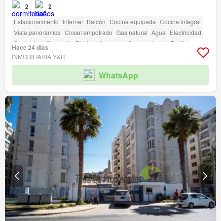
2
2
Estacionamiento
Internet
Balcón
Cocina equipada
Cocina integral
Vista panorámica
Closet empotrado
Gas natural
Agua
Electricidad
Seguridad
Gimnasio
Piscina
Ascensor
Sauna
Jardín
Parilla
Hace 24 días
Acceso para personas con discapacidad
INMOBILIARIA Y&R
WhatsApp