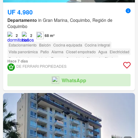
UF 4.980
Departamento
in Gran Marina, Coquimbo, Región de
Coquimbo
2
2
68 m²
Estacionamiento
Balcón
Cocina equipada
Cocina integral
Vista panorámica
Patio
Alarma
Closet empotrado
Agua
Electricidad
Parcialmente amoblado
Terraza
Seguridad
Gimnasio
Piscina
Hace 7 días
Ascensor
Sauna
Conserje
Parilla
Caseta de vigilancia
DE FERRARI PROPIEDADES
Acceso para personas con discapacidad
WhatsApp