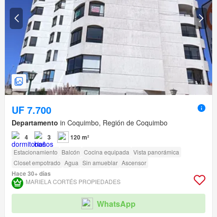
UF 7.700
Departamento
in Coquimbo, Región de Coquimbo
4
3
120 m²
Estacionamiento
Balcón
Cocina equipada
Vista panorámica
Closet empotrado
Agua
Sin amueblar
Ascensor
Hace 30+ días
MARIELA CORTÉS PROPIEDADES
WhatsApp