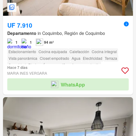
UF 7.910
Departamento
in Coquimbo, Región de Coquimbo
1
1
94 m²
Estacionamiento
Cocina equipada
Calefacción
Cocina integral
Vista panorámica
Closet empotrado
Agua
Electricidad
Terraza
Seguridad
Piscina
Área para niños
Ascensor
Jardín
Hace 7 días
Caseta de vigilancia
Acceso para personas con discapacidad
MARIA INES VERGARA
WhatsApp