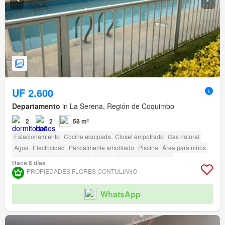
UF 2.600
Departamento
in La Serena, Región de Coquimbo
2
2
58 m²
Estacionamiento
Cocina equipada
Closet empotrado
Gas natural
Agua
Electricidad
Parcialmente amoblado
Piscina
Área para niños
Ascensor
Jardín
Conserje
Parilla
Caseta de vigilancia
Hace 6 días
Acceso para personas con discapacidad
PROPIEDADES FLORES CONTULIANO
WhatsApp