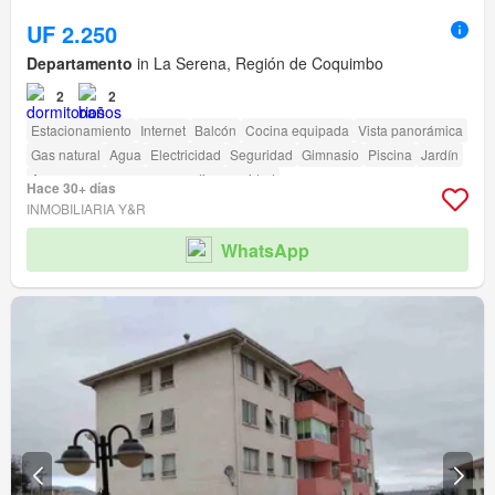
UF 2.250
Departamento
in La Serena, Región de Coquimbo
2
2
Estacionamiento
Internet
Balcón
Cocina equipada
Vista panorámica
Gas natural
Agua
Electricidad
Seguridad
Gimnasio
Piscina
Jardín
Acceso para personas con discapacidad
Hace 30+ días
INMOBILIARIA Y&R
WhatsApp