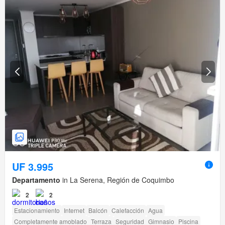
UF 3.995
Departamento
in La Serena, Región de Coquimbo
2
2
Estacionamiento
Internet
Balcón
Calefacción
Agua
Completamente amoblado
Terraza
Seguridad
Gimnasio
Piscina