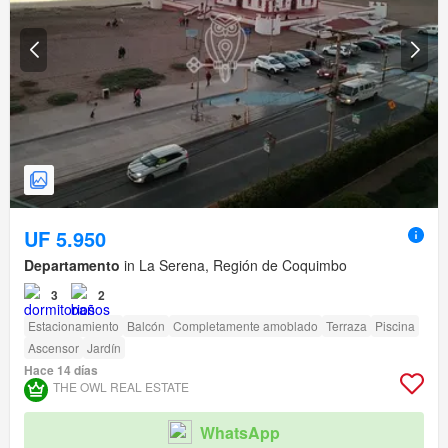
UF 5.950
Departamento
in La Serena, Región de Coquimbo
3
2
Estacionamiento
Balcón
Completamente amoblado
Terraza
Piscina
Ascensor
Jardín
Hace 14 días
THE OWL REAL ESTATE
WhatsApp