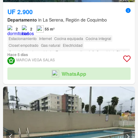
UF 2.900
Departamento
in La Serena, Región de Coquimbo
2
2
55 m²
Estacionamiento
Internet
Cocina equipada
Cocina integral
Closet empotrado
Gas natural
Electricidad
Completamente amoblado
Terraza
amenity_wi_fi
Seguridad
Piscina
Hace 5 días
Jardín
Conserje
Parilla
Caseta de vigilancia
MARCIA VEGA SALAS
WhatsApp