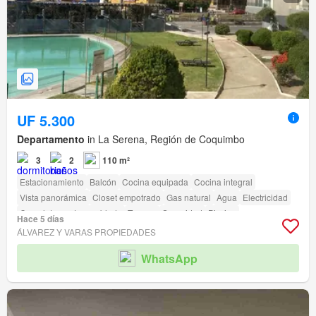
UF 5.300
Departamento
in La Serena, Región de Coquimbo
3
2
110 m²
Estacionamiento
Balcón
Cocina equipada
Cocina integral
Vista panorámica
Closet empotrado
Gas natural
Agua
Electricidad
Completamente amoblado
Terraza
Seguridad
Piscina
Hace 5 días
Área para niños
Ascensor
Jardín
Conserje
Parilla
ÁLVAREZ Y VARAS PROPIEDADES
Caseta de vigilancia
Acceso para personas con discapacidad
WhatsApp