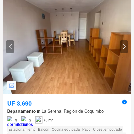
UF 3.690
Departamento
in La Serena, Región de Coquimbo
3
2
75 m²
Estacionamiento
Balcón
Cocina equipada
Patio
Closet empotrado