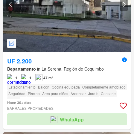
UF 2.200
Departamento
in La Serena, Región de Coquimbo
1
1
47 m²
Estacionamiento
Balcón
Cocina equipada
Completamente amoblado
Seguridad
Piscina
Área para niños
Ascensor
Jardín
Conserje
Parilla
Hace 30+ días
BARRALES PROPIEDADES
WhatsApp