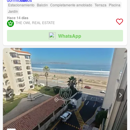
Estacionamiento
Balcón
Completamente amoblado
Terraza
Piscina
Jardín
Hace 14 días
THE OWL REAL ESTATE
WhatsApp