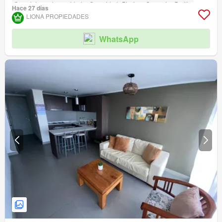
Completamente amoblado
Seguridad
Piscina
Conserje
Parilla
Hace 27 días
Caseta de vigilancia
LIONA PROPIEDADES
WhatsApp