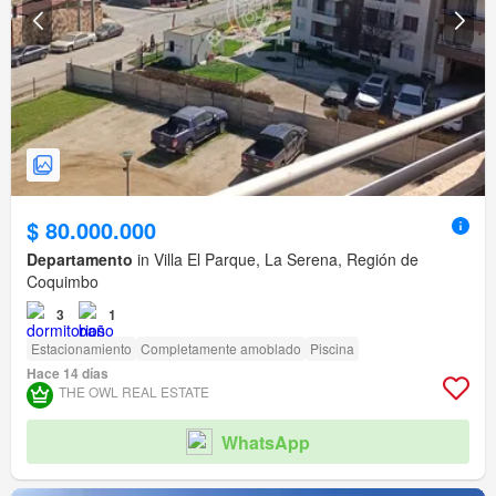
$ 80.000.000
Departamento
in Villa El Parque, La Serena, Región de
Coquimbo
3
1
Estacionamiento
Completamente amoblado
Piscina
Hace 14 días
THE OWL REAL ESTATE
WhatsApp