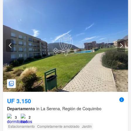
UF 3.150
Departamento
in La Serena, Región de Coquimbo
3
2
Estacionamiento
Completamente amoblado
Jardín