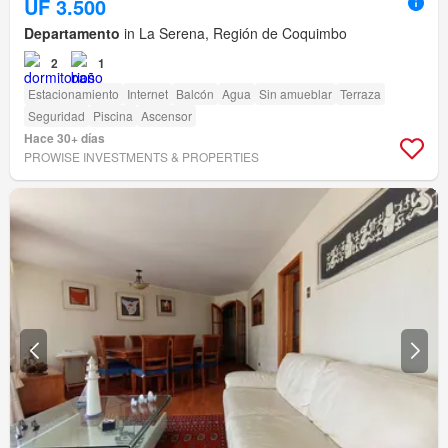
UF 3.500
Departamento
in La Serena, Región de Coquimbo
2
1
Estacionamiento
Internet
Balcón
Agua
Sin amueblar
Terraza
Seguridad
Piscina
Ascensor
Hace 30+ días
PROWISE INVESTMENTS & PROPERTIES