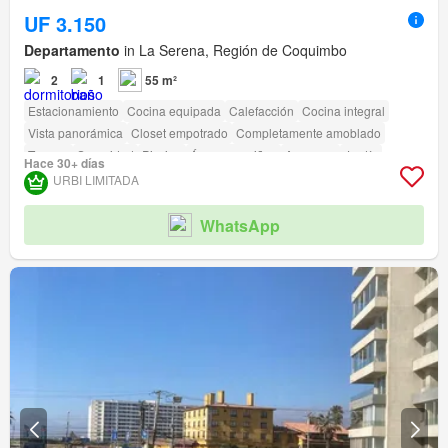
UF 3.150
Departamento
in La Serena, Región de Coquimbo
2
1
55 m²
Estacionamiento
Cocina equipada
Calefacción
Cocina integral
Vista panorámica
Closet empotrado
Completamente amoblado
Terraza
Seguridad
Piscina
Área para niños
Ascensor
Jardín
Hace 30+ días
Conserje
Parilla
Caseta de vigilancia
URBI LIMITADA
Acceso para personas con discapacidad
Cancha de tenis
WhatsApp