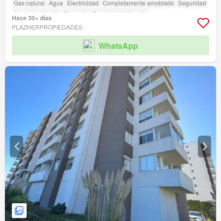
Gas natural
Agua
Electricidad
Completamente amoblado
Seguridad
Ascensor
Jardín
Conserje
Caseta de vigilancia
Hace 30+ días
Acceso para personas con discapacidad
PLAZHERPROPIEDADES
WhatsApp