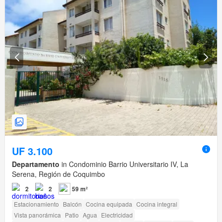
UF 3.100
Departamento
in Condominio Barrio Universitario IV, La
Serena, Región de Coquimbo
2
2
59 m²
Estacionamiento
Balcón
Cocina equipada
Cocina integral
Vista panorámica
Patio
Agua
Electricidad