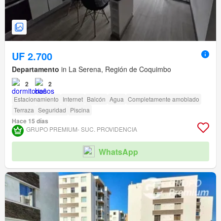
UF 2.700
Departamento
in La Serena, Región de Coquimbo
2
2
Estacionamiento
Internet
Balcón
Agua
Completamente amoblado
Terraza
Seguridad
Piscina
Hace 15 días
GRUPO PREMIUM- SUC. PROVIDENCIA
WhatsApp