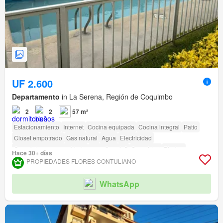
UF 2.600
Departamento
in La Serena, Región de Coquimbo
2
2
57 m²
Estacionamiento
Internet
Cocina equipada
Cocina integral
Patio
Closet empotrado
Gas natural
Agua
Electricidad
Completamente amoblado
amenity_wi_fi
Seguridad
Piscina
Hace 30+ días
Área para niños
Ascensor
Jardín
Conserje
PROPIEDADES FLORES CONTULIANO
Acceso para personas con discapacidad
WhatsApp