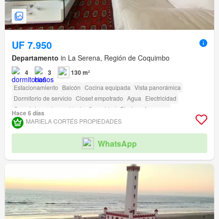
UF 7.950
Departamento
in La Serena, Región de Coquimbo
4
3
130 m²
Estacionamiento
Balcón
Cocina equipada
Vista panorámica
Dormitorio de servicio
Closet empotrado
Agua
Electricidad
Completamente amoblado
Seguridad
Piscina
Ascensor
Hace 6 días
MARIELA CORTÉS PROPIEDADES
WhatsApp