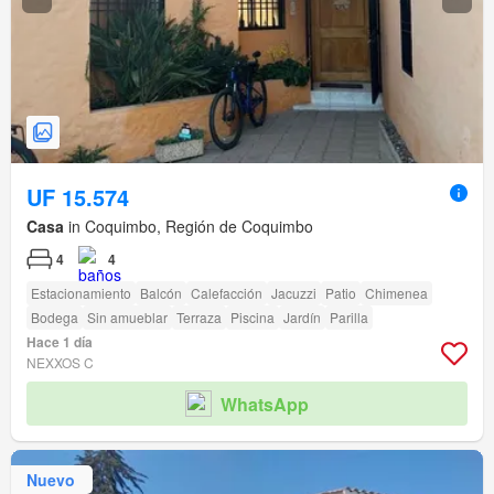
UF 15.574
Casa
in Coquimbo, Región de Coquimbo
4
4
Estacionamiento
Balcón
Calefacción
Jacuzzi
Patio
Chimenea
Bodega
Sin amueblar
Terraza
Piscina
Jardín
Parilla
Hace 1 día
NEXXOS C
WhatsApp
Nuevo