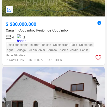
$ 280.000.000
Casa
in Coquimbo, Región de Coquimbo
4
2
Estacionamiento
Internet
Balcón
Calefacción
Patio
Chimenea
Agua
Bodega
Sin amueblar
Terraza
Piscina
Jardín
Parilla
Hace 30+ días
PROWISE INVESTMENTS & PROPERTIES