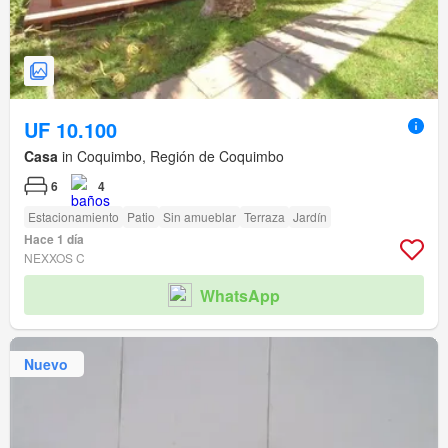
UF 10.100
Casa
in Coquimbo, Región de Coquimbo
6
4
Estacionamiento
Patio
Sin amueblar
Terraza
Jardín
Hace 1 día
NEXXOS C
WhatsApp
Nuevo