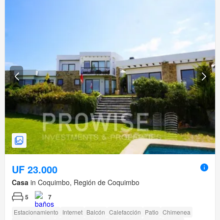
UF 23.000
Casa
in Coquimbo, Región de Coquimbo
5
7
Estacionamiento
Internet
Balcón
Calefacción
Patio
Chimenea