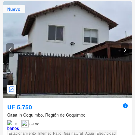
Nuevo
UF 5.750
Casa
in Coquimbo, Región de Coquimbo
3
89 m²
Estacionamiento
Internet
Patio
Gas natural
Agua
Electricidad