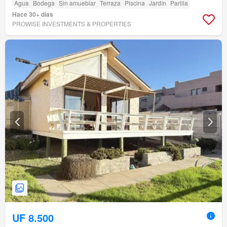
Agua
Bodega
Sin amueblar
Terraza
Piscina
Jardín
Parilla
Hace 30+ días
PROWISE INVESTMENTS & PROPERTIES
UF 8.500