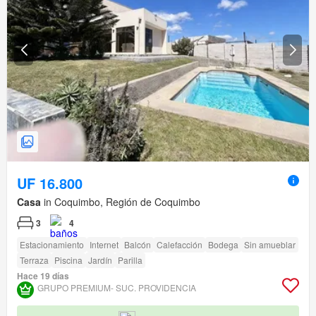
UF 16.800
Casa
in Coquimbo, Región de Coquimbo
3
4
Estacionamiento
Internet
Balcón
Calefacción
Bodega
Sin amueblar
Terraza
Piscina
Jardín
Parilla
Hace 19 días
GRUPO PREMIUM- SUC. PROVIDENCIA