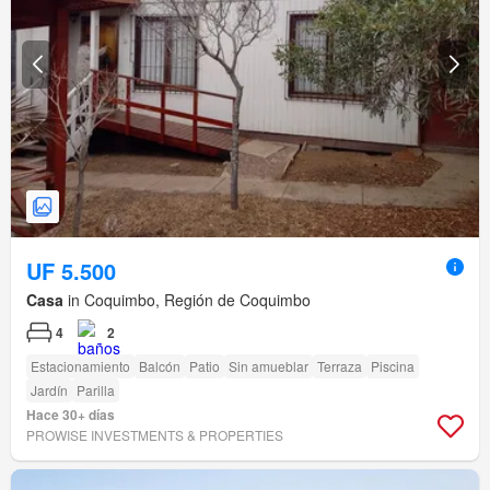
UF 5.500
Casa
in Coquimbo, Región de Coquimbo
4
2
Estacionamiento
Balcón
Patio
Sin amueblar
Terraza
Piscina
Jardín
Parilla
Hace 30+ días
PROWISE INVESTMENTS & PROPERTIES