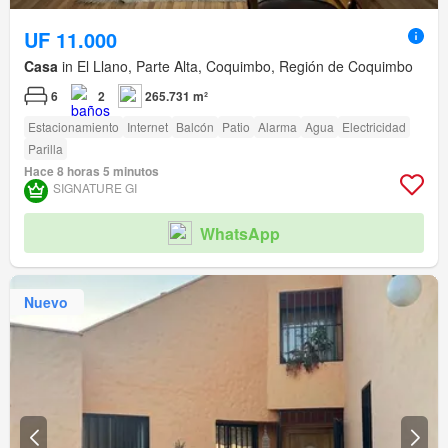
UF 11.000
Casa
in El Llano, Parte Alta, Coquimbo, Región de Coquimbo
6
2
265.731 m²
Estacionamiento
Internet
Balcón
Patio
Alarma
Agua
Electricidad
Parilla
Hace 8 horas 5 minutos
SIGNATURE GI
WhatsApp
Nuevo