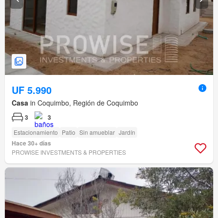
UF 5.990
Casa
in Coquimbo, Región de Coquimbo
3
3
Estacionamiento
Patio
Sin amueblar
Jardín
Hace 30+ días
PROWISE INVESTMENTS & PROPERTIES