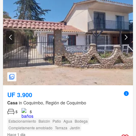
UF 3.900
Casa
in Coquimbo, Región de Coquimbo
5
5
Estacionamiento
Balcón
Patio
Agua
Bodega
Completamente amoblado
Terraza
Jardín
Hace 1 día