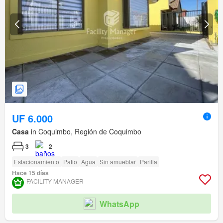
UF 6.000
Casa
in Coquimbo, Región de Coquimbo
3
2
Estacionamiento
Patio
Agua
Sin amueblar
Parilla
Hace 15 días
FACILITY MANAGER
WhatsApp