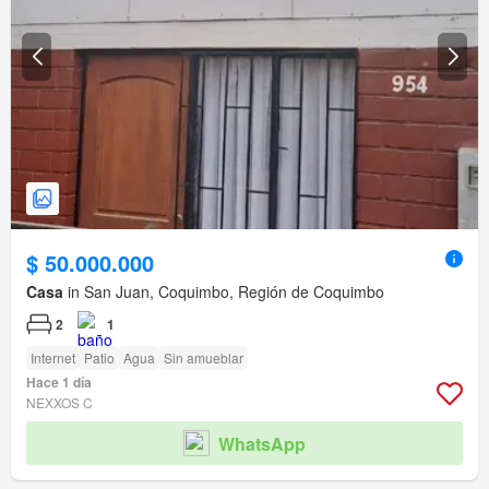
$ 50.000.000
Casa
in San Juan, Coquimbo, Región de Coquimbo
2
1
Internet
Patio
Agua
Sin amueblar
Hace 1 día
NEXXOS C
WhatsApp