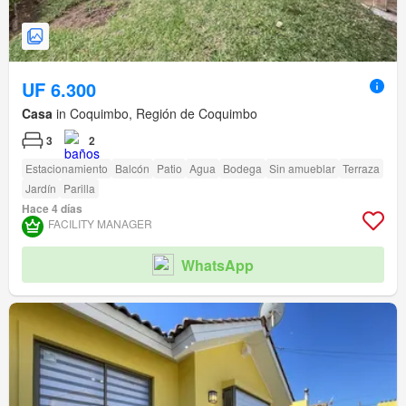
UF 6.300
Casa
in Coquimbo, Región de Coquimbo
3
2
Estacionamiento
Balcón
Patio
Agua
Bodega
Sin amueblar
Terraza
Jardín
Parilla
Hace 4 días
FACILITY MANAGER
WhatsApp