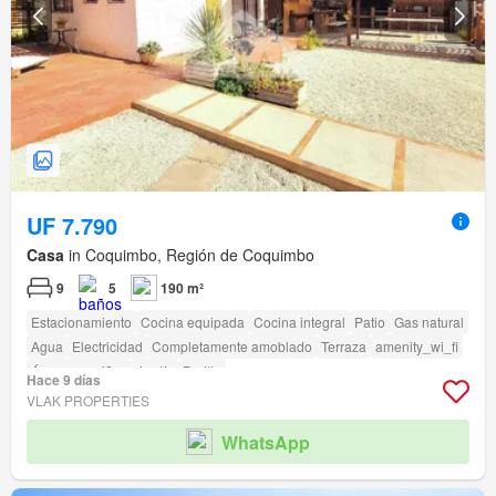
UF 7.790
Casa
in Coquimbo, Región de Coquimbo
9
5
190 m²
Estacionamiento
Cocina equipada
Cocina integral
Patio
Gas natural
Agua
Electricidad
Completamente amoblado
Terraza
amenity_wi_fi
Área para niños
Jardín
Parilla
Hace 9 días
VLAK PROPERTIES
WhatsApp