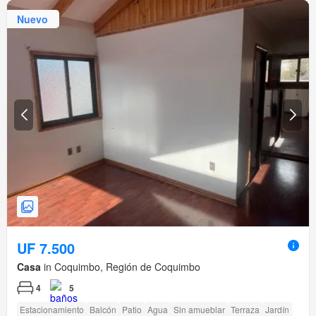
Nuevo
UF 7.500
Casa
in Coquimbo, Región de Coquimbo
4
5
Estacionamiento
Balcón
Patio
Agua
Sin amueblar
Terraza
Jardín