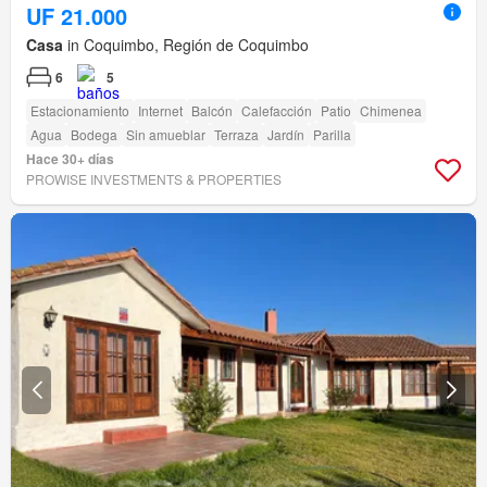
UF 21.000
Casa
in Coquimbo, Región de Coquimbo
6
5
Estacionamiento
Internet
Balcón
Calefacción
Patio
Chimenea
Agua
Bodega
Sin amueblar
Terraza
Jardín
Parilla
Hace 30+ días
PROWISE INVESTMENTS & PROPERTIES