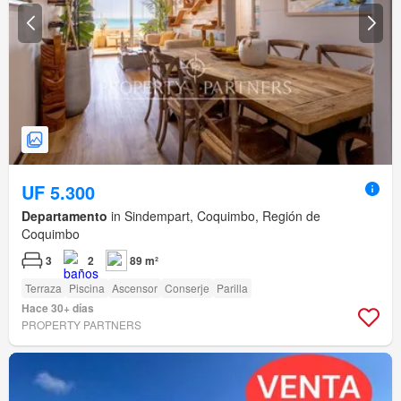
UF 5.300
Departamento
in Sindempart, Coquimbo, Región de
Coquimbo
3
2
89 m²
Terraza
Piscina
Ascensor
Conserje
Parilla
Hace 30+ días
PROPERTY PARTNERS