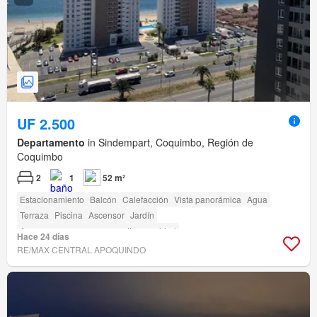
UF 2.500
Departamento
in Sindempart, Coquimbo, Región de
Coquimbo
2
1
52 m²
Estacionamiento
Balcón
Calefacción
Vista panorámica
Agua
Terraza
Piscina
Ascensor
Jardín
Acceso para personas con discapacidad
Hace 24 días
RE/MAX CENTRAL APOQUINDO