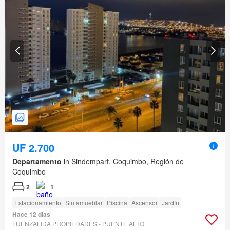
UF 2.700
Departamento
in Sindempart, Coquimbo, Región de
Coquimbo
2
1
Estacionamiento
Sin amueblar
Piscina
Ascensor
Jardín
Hace 12 días
FUENZALIDA PROPIEDADES - PUENTE ALTO