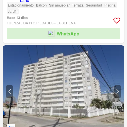
Estacionamiento
Balcón
Sin amueblar
Terraza
Seguridad
Piscina
Jardín
Hace 13 días
FUENZALIDA PROPIEDADES - LA SERENA
WhatsApp