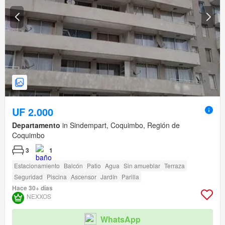
UF 2.000
Departamento
in Sindempart, Coquimbo, Región de
Coquimbo
3
1
Estacionamiento
Balcón
Patio
Agua
Sin amueblar
Terraza
Seguridad
Piscina
Ascensor
Jardín
Parilla
Hace 30+ días
NEXXOS
WhatsApp