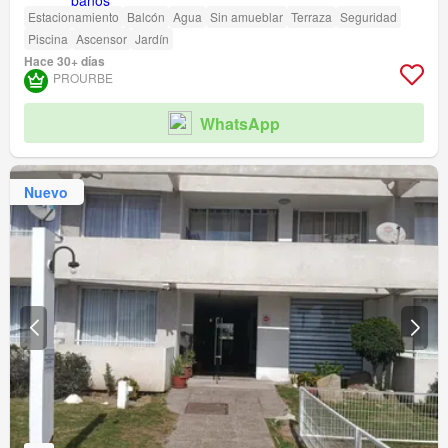
Estacionamiento
Balcón
Agua
Sin amueblar
Terraza
Seguridad
Piscina
Ascensor
Jardín
Hace 30+ días
PROURBE
WhatsApp
Nuevo