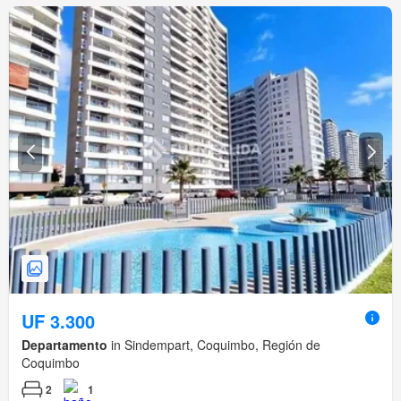
UF 3.300
Departamento
in Sindempart, Coquimbo, Región de
Coquimbo
2
1