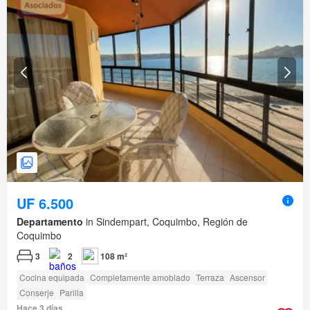
UF 6.500
Departamento
in Sindempart, Coquimbo, Región de
Coquimbo
3
2
108 m²
Cocina equipada
Completamente amoblado
Terraza
Ascensor
Conserje
Parilla
Hace 3 días