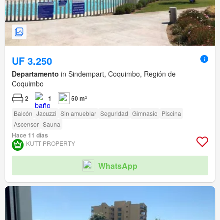
UF 3.250
Departamento
in Sindempart, Coquimbo, Región de
Coquimbo
2
1
50 m²
Balcón
Jacuzzi
Sin amueblar
Seguridad
Gimnasio
Piscina
Ascensor
Sauna
Hace 11 días
KUTT PROPERTY
WhatsApp