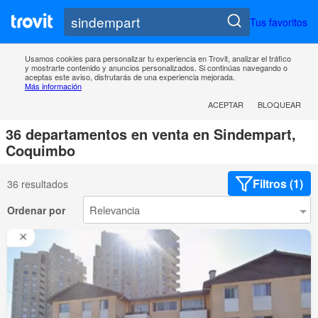
Tus favoritos
Usamos cookies para personalizar tu experiencia en Trovit, analizar el tráfico
y mostrarte contenido y anuncios personalizados. Si continúas navegando o
aceptas este aviso, disfrutarás de una experiencia mejorada.
Más información
ACEPTAR
BLOQUEAR
36 departamentos en venta en Sindempart,
Coquimbo
Filtros (1)
36 resultados
Ordenar por