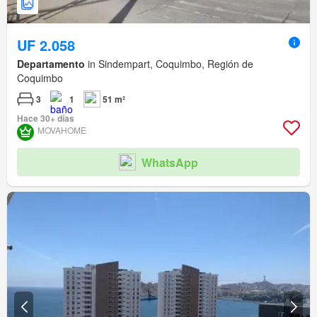
UF 2.058
Departamento
in Sindempart, Coquimbo, Región de
Coquimbo
3
1
51 m²
Hace 30+ días
MOVAHOME
WhatsApp