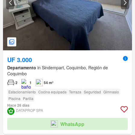
UF 3.000
Departamento
in Sindempart, Coquimbo, Región de
Coquimbo
2
1
54 m²
Estacionamiento
Cocina equipada
Terraza
Seguridad
Gimnasio
Piscina
Parilla
Hace 26 días
DATAPROP SPA
WhatsApp