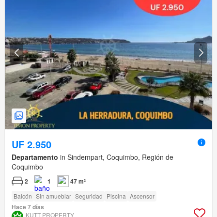
UF 2.950
Departamento
in Sindempart, Coquimbo, Región de
Coquimbo
2
1
47 m²
Balcón
Sin amueblar
Seguridad
Piscina
Ascensor
Hace 7 días
KUTT PROPERTY