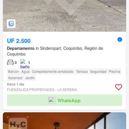
UF 2.500
Departamento
in Sindempart, Coquimbo, Región de
Coquimbo
3
1
Balcón
Agua
Completamente amoblado
Terraza
Seguridad
Piscina
Ascensor
Jardín
Hace 1 día
FUENZALIDA PROPIEDADES - LA SERENA
WhatsApp