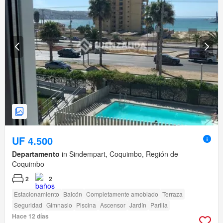
UF 4.500
Departamento
in Sindempart, Coquimbo, Región de
Coquimbo
2
2
Estacionamiento
Balcón
Completamente amoblado
Terraza
Seguridad
Gimnasio
Piscina
Ascensor
Jardín
Parilla
Hace 12 días