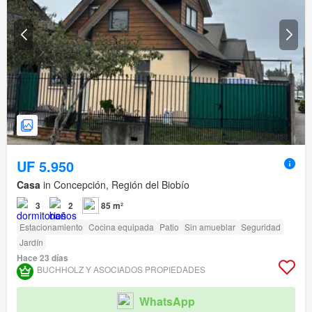
UF 5.950
Casa
in Concepción, Región del Biobío
3
2
85 m²
Estacionamiento
Cocina equipada
Patio
Sin amueblar
Seguridad
Jardín
Hace 23 días
BUCHHOLZ Y ASOCIADOS PROPIEDADES
WhatsApp