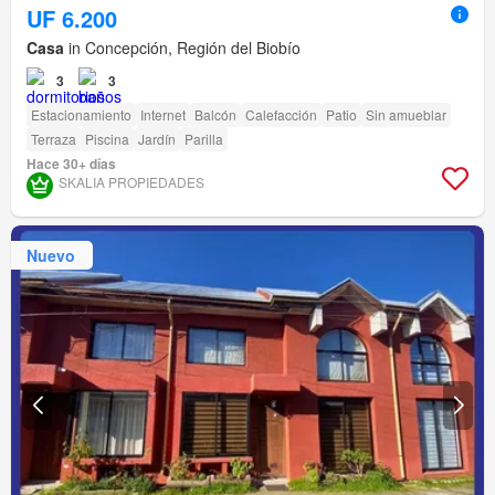
UF 6.200
Casa
in Concepción, Región del Biobío
3
3
Estacionamiento
Internet
Balcón
Calefacción
Patio
Sin amueblar
Terraza
Piscina
Jardín
Parilla
Hace 30+ días
SKALIA PROPIEDADES
Nuevo