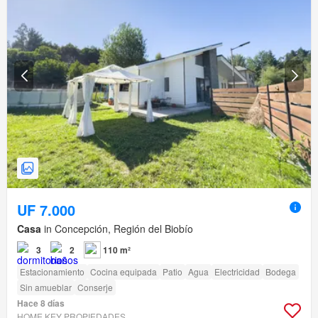
UF 7.000
Casa
in Concepción, Región del Biobío
3
2
110 m²
Estacionamiento
Cocina equipada
Patio
Agua
Electricidad
Bodega
Sin amueblar
Conserje
Hace 8 días
HOME KEY PROPIEDADES