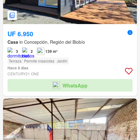
UF 6.950
Casa
in Concepción, Región del Biobío
3
2
139 m²
Terraza
Permite mascotas
Jardín
Hace 8 días
CENTURY21 ONE
WhatsApp