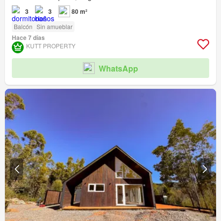
3
3
80 m²
Balcón
Sin amueblar
Hace 7 días
KUTT PROPERTY
WhatsApp