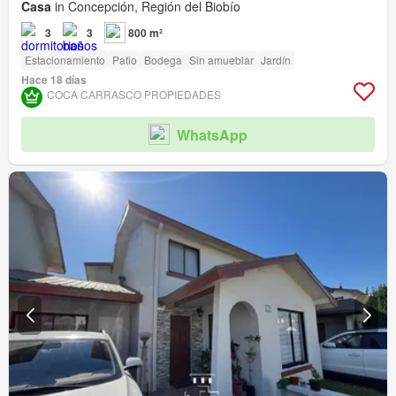
Casa
in Concepción, Región del Biobío
3
3
800 m²
Estacionamiento
Patio
Bodega
Sin amueblar
Jardín
Hace 18 días
COCA CARRASCO PROPIEDADES
WhatsApp