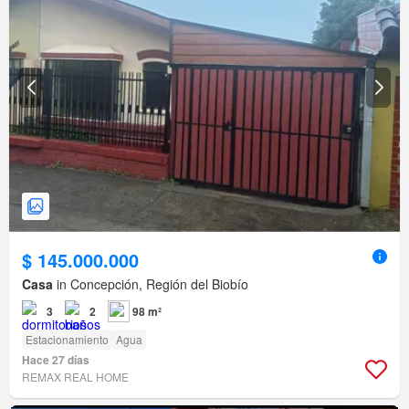
$ 145.000.000
Casa
in Concepción, Región del Biobío
3
2
98 m²
Estacionamiento
Agua
Hace 27 días
REMAX REAL HOME