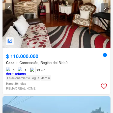
$ 110.000.000
Casa
in Concepción, Región del Biobío
3
1
79 m²
Estacionamiento
Agua
Jardín
Hace 30+ días
REMAX REAL HOME