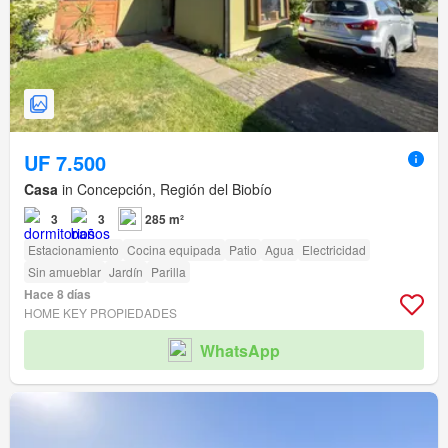
UF 7.500
Casa
in Concepción, Región del Biobío
3
3
285 m²
Estacionamiento
Cocina equipada
Patio
Agua
Electricidad
Sin amueblar
Jardín
Parilla
Hace 8 días
HOME KEY PROPIEDADES
WhatsApp