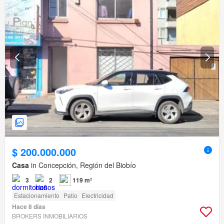
$ 200.000.000
Casa
in Concepción, Región del Biobío
3
2
119 m²
Estacionamiento
Patio
Electricidad
Hace 8 días
BROKERS INMOBILIARIOS