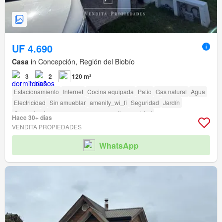
UF 4.690
Casa
in Concepción, Región del Biobío
3
2
120 m²
Estacionamiento
Internet
Cocina equipada
Patio
Gas natural
Agua
Electricidad
Sin amueblar
amenity_wi_fi
Seguridad
Jardín
Conserje
Acceso para personas con discapacidad
Hace 30+ días
VENDITA PROPIEDADES
WhatsApp