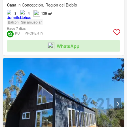
Casa
in Concepción, Región del Biobío
3
4
135 m²
Balcón
Sin amueblar
Hace 7 días
KUTT PROPERTY
WhatsApp