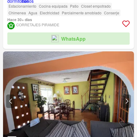
Estacionamiento
Cocina equipada
Patio
Closet empotrado
Chimenea
Agua
Electricidad
Parcialmente amoblado
Conserje
Hace 30+ días
CORRETAJES PIRAMIDE
WhatsApp