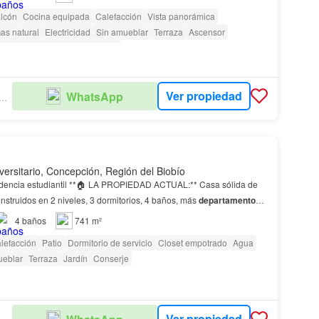
lcón
Cocina equipada
Calefacción
Vista panorámica
as natural
Electricidad
Sin amueblar
Terraza
Ascensor
ra personas con discapacidad
Ver propiedad
WhatsApp
SALVE PROPIEDADES
versitario, Concepción, Región del Biobío
LA PROPIEDAD ACTUAL:** Casa sólida de
onstruidos en 2 niveles, 3 dormitorios, 4 baños, más
departamento
rrollo sin arrendatarios que desalo…
4
baños
741 m²
lefacción
Patio
Dormitorio de servicio
Closet empotrado
Agua
ueblar
Terraza
Jardín
Conserje
Ver propiedad