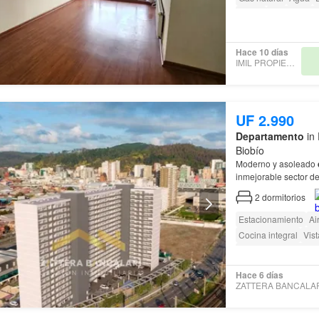
Parilla
Acceso para
Hace 10 días
IMIL PROPIEDADES
UF 2.990
Departamento
in 
Biobío
Moderno y asoleado
inmejorable sector de
una
excelente
interc
2
dormitorios
Estacionamiento
Ai
Cocina integral
Vis
Completamente amo
Parilla
Caseta de vi
Hace 6 días