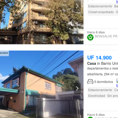
Estacionamiento
Ba
Closet empotrado
G
Conserje
Acceso pa
Hace 8 días
MON
UF 14.900
Casa
in Barrio Uni
departamentos o residencia estudiantil **🏠 
albañilería, 294 m² c
disponible para desa
5
dormitorios
Estacionamiento
Ca
Electricidad
Sin am
Hace 6 días