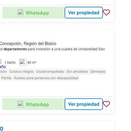
Ver propiedad
WhatsApp
Concepción, Región del Biobío
ad
departamento
para inversión a una cuadra de Universidad San
1
baño
40 m²
lcón
Cocina integral
Closet empotrado
Sin amueblar
Gimnasio
Parilla
Acceso para personas con discapacidad
Ver propiedad
WhatsApp
00