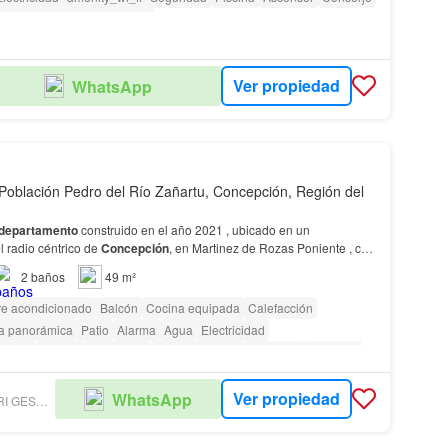
 personas con discapacidad
Ver propiedad
WhatsApp
Población Pedro del Río Zañartu, Concepción, Región del
departamento
construido en el año 2021 , ubicado en un
l radio céntrico de
Concepción
, en Martinez de Rozas Poniente , con
onectividad y múltiples alternativas de to…
2
baños
49 m²
re acondicionado
Balcón
Cocina equipada
Calefacción
ta panorámica
Patio
Alarma
Agua
Electricidad
blado
Terraza
Seguridad
Área para niños
Ascensor
Conserje
gilancia
Ver propiedad
WhatsApp
ZATTERA BANCALARI GESTIÓN INMOBILIARIA