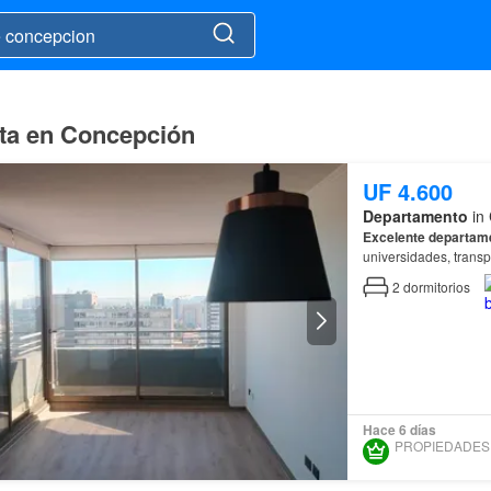
nta en Concepción
UF 4.600
Departamento
in 
Excelente
departam
universidades, trans
2
dormitorios
Hace 6 días