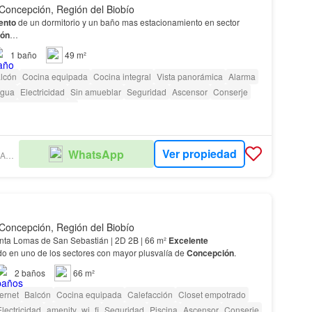
Concepción, Región del Biobío
ento
de un dormitorio y un baño mas estacionamiento en sector
ión
…
1
baño
49 m²
lcón
Cocina equipada
Cocina integral
Vista panorámica
Alarma
gua
Electricidad
Sin amueblar
Seguridad
Ascensor
Conserje
as con discapacidad
Ver propiedad
WhatsApp
MERCADO INMOBILIARIO CHILE.CL
Concepción, Región del Biobío
nta Lomas de San Sebastián | 2D 2B | 66 m²
Excelente
o en uno de los sectores con mayor plusvalía de
Concepción
.
2
baños
66 m²
ternet
Balcón
Cocina equipada
Calefacción
Closet empotrado
lectricidad
amenity_wi_fi
Seguridad
Piscina
Ascensor
Conserje