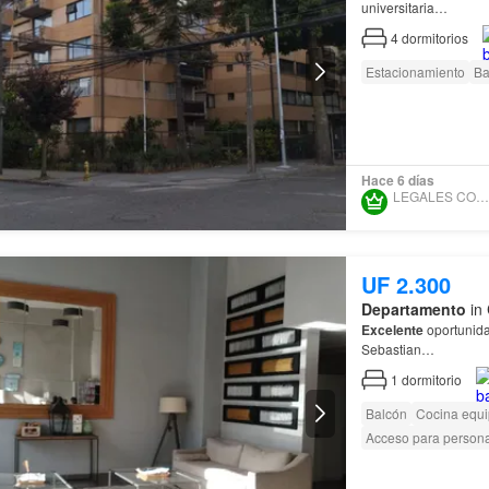
universitaria…
4
dormitorios
Estacionamiento
Ba
Hace 6 días
LEGALES CONTIGO SPA
UF 2.300
Departamento
in 
Excelente
oportunid
Sebastian…
1
dormitorio
Balcón
Cocina equ
Acceso para person