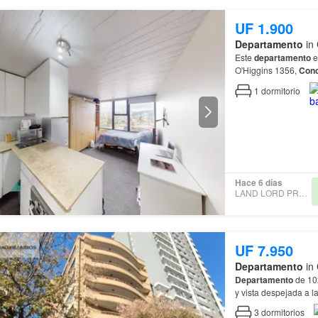
UF 1.900
Departamento
in 
Este
departamento
e
O'Higgins 1356,
Conc
departamento
combin
1
dormitorio
Hace 6 días
LAND LORD PROPERTY
UF 7.950
Departamento
in 
Departamento
de 102
y vista despejada a la
conserjería 24/7 Esta
3
dormitorios