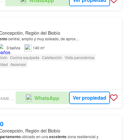
WhatsApp
SALVE PROPIEDADES
Concepción, Región del Biobío
ento
central, amplio y muy soleado, de aprox…
3
baños
140 m²
lcón
Cocina equipada
Calefacción
Vista panorámica
idad
Ascensor
Ver propiedad
WhatsApp
INMOBILIARIA JAIME LAUCIRICA COHN
00
Concepción, Región del Biobío
partamento
ubicado en una
excelente
zona residencial y