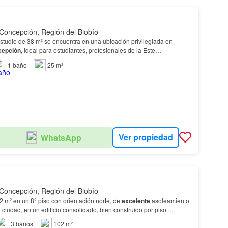
Concepción, Región del Biobío
studio de 38 m² se encuentra en una ubicación privilegiada en
epción
, ideal para estudiantes, profesionales de la Este
a ubicación, comodidad y funcionalidad en una de…
1
baño
25 m²
Ver propiedad
WhatsApp
Concepción, Región del Biobío
 m² en un 8° piso con orientación norte, de
excelente
asoleamiento
 ciudad, en un edificio consolidado, bien construido por piso ·
cionamiento cubierto a nivel cal…
3
baños
102 m²