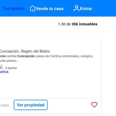
Vende tu casa
Entrar
Tus favoritos
1-30 de
356 inmuebles
Concepción, Región del Biobío
ento
central
Concepción
, pasos de Centros comerciales, colegios,
porte público…
2
baños
Ver propiedad
PROPIEDADES AVENDAÑO & SAGREDO