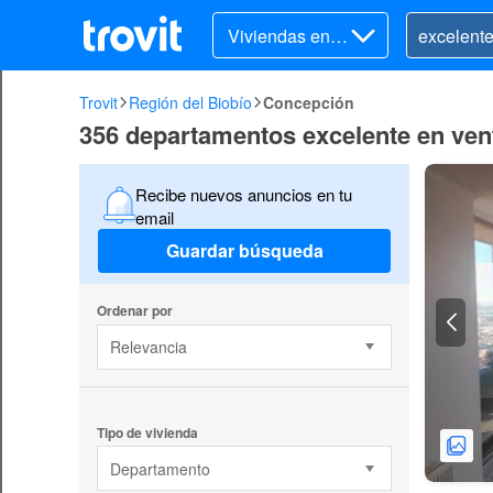
Viviendas en v
enta
Trovit
Región del Biobío
Concepción
356 departamentos excelente en ve
Recibe nuevos anuncios en tu
email
Guardar búsqueda
Ordenar por
Relevancia
Tipo de vivienda
Departamento