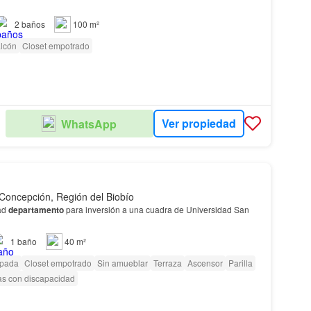
2
baños
100 m²
lcón
Closet empotrado
Ver propiedad
WhatsApp
Concepción, Región del Biobío
ad
departamento
para inversión a una cuadra de Universidad San
1
baño
40 m²
ipada
Closet empotrado
Sin amueblar
Terraza
Ascensor
Parilla
as con discapacidad