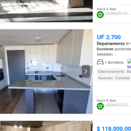
Hace 6 días
LEGALES CONTIGO SPA
UF 2.700
Departamento
in 
Excelente
oportunid
Sebastian…
1
dormitorio
Estacionamiento
Ba
Ascensor
Conserje
Hace 6 días
LEGALES CONTIGO SPA
$ 118.000.0