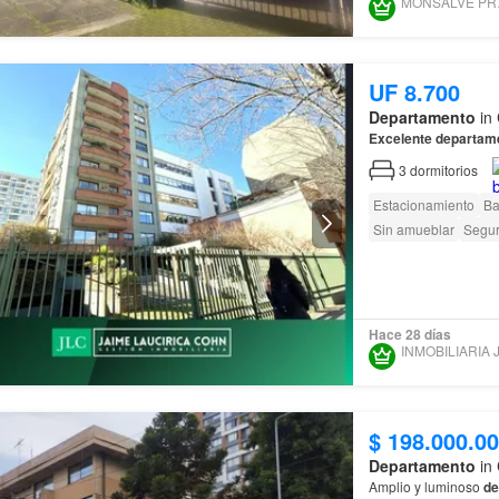
MON
UF 8.700
Departamento
in 
Excelente
departam
3
dormitorios
Estacionamiento
Ba
Sin amueblar
Segur
Hace 28 días
$ 198.000.0
Departamento
in 
Amplio y luminoso
de