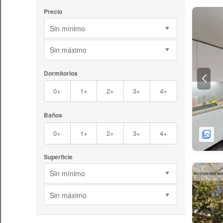
Precio
Sin mínimo
Sin máximo
Dormitorios
0+
1+
2+
3+
4+
Baños
0+
1+
2+
3+
4+
Superficie
Sin mínimo
Sin máximo