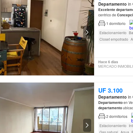
Departamento
in 
Excelente
departam
centrico de
Concepc
1
dormitorio
Estacionamiento
Ba
Closet empotrado
A
Acceso para person
Hace 6 días
UF 3.100
Departamento
in 
Departamento
en Ve
departamento
ubicad
2
dormitorios
Estacionamiento
In
Gas natural
Agua
E