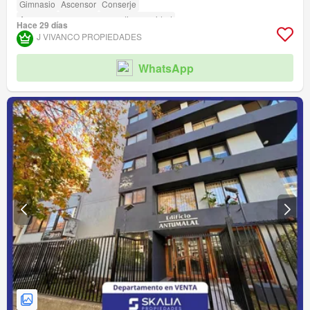
Gimnasio
Ascensor
Conserje
Acceso para personas con discapacidad
Hace 29 días
J VIVANCO PROPIEDADES
WhatsApp