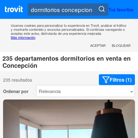
Tus favoritos
Usamos cookies para personalizar tu experiencia en Trovit, analizar el tráfico
y mostrarte contenido y anuncios personalizados. Si continúas navegando o
aceptas este aviso, disfrutarás de una experiencia mejorada.
Más información
ACEPTAR
BLOQUEAR
235 departamentos dormitorios en venta en
Concepción
Filtros (1)
235 resultados
Ordenar por