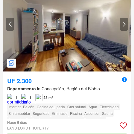
UF 2.300
Departamento
in Concepción, Región del Biobío
1
1
43 m²
Internet
Balcón
Cocina equipada
Gas natural
Agua
Electricidad
Sin amueblar
Seguridad
Gimnasio
Piscina
Ascensor
Sauna
Conserje
Parilla
Acceso para personas con discapacidad
Hace 6 días
LAND LORD PROPERTY