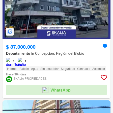
$ 87.000.000
Departamento
in Concepción, Región del Biobío
1
1
Internet
Balcón
Agua
Sin amueblar
Seguridad
Gimnasio
Ascensor
Hace 30+ días
SKALIA PROPIEDADES
WhatsApp