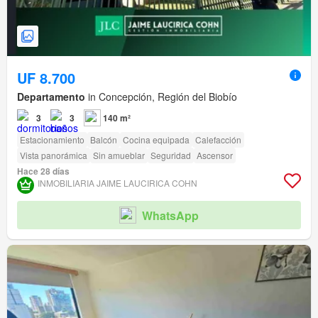
UF 8.700
Departamento
in Concepción, Región del Biobío
3
3
140 m²
Estacionamiento
Balcón
Cocina equipada
Calefacción
Vista panorámica
Sin amueblar
Seguridad
Ascensor
Hace 28 días
INMOBILIARIA JAIME LAUCIRICA COHN
WhatsApp