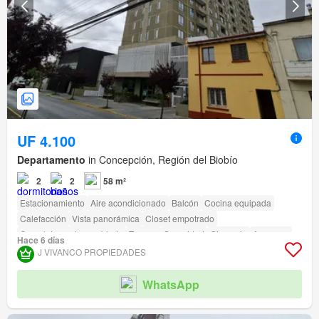
UF 4.100
Departamento
in Concepción, Región del Biobío
2
2
58 m²
Estacionamiento
Aire acondicionado
Balcón
Cocina equipada
Calefacción
Vista panorámica
Closet empotrado
Completamente amoblado
Terraza
Seguridad
Gimnasio
Ascensor
Hace 6 días
Conserje
Caseta de vigilancia
J VIVANCO PROPIEDADES
Acceso para personas con discapacidad
WhatsApp