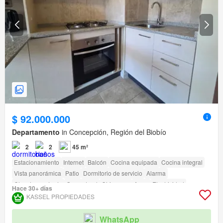
$ 92.000.000
Departamento
in Concepción, Región del Biobío
2
2
45 m²
Estacionamiento
Internet
Balcón
Cocina equipada
Cocina integral
Vista panorámica
Patio
Dormitorio de servicio
Alarma
Closet empotrado
Gas natural
Chimenea
Agua
Electricidad
Hace 30+ días
Sin amueblar
Terraza
amenity_wi_fi
Seguridad
Área para niños
KASSEL PROPIEDADES
Ascensor
Jardín
Conserje
Parilla
Caseta de vigilancia
Acceso para personas con discapacidad
WhatsApp