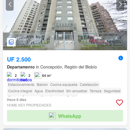
UF 2.500
Departamento
in Concepción, Región del Biobío
2
2
64 m²
Estacionamiento
Balcón
Cocina equipada
Calefacción
Cocina integral
Agua
Electricidad
Sin amueblar
Terraza
Seguridad
Piscina
Área para niños
Ascensor
Parilla
Hace 6 días
HOME KEY PROPIEDADES
WhatsApp