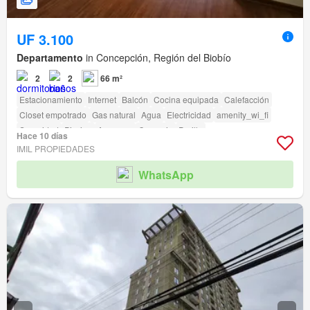
UF 3.100
Departamento
in Concepción, Región del Biobío
2
2
66 m²
Estacionamiento
Internet
Balcón
Cocina equipada
Calefacción
Closet empotrado
Gas natural
Agua
Electricidad
amenity_wi_fi
Seguridad
Piscina
Ascensor
Conserje
Parilla
Hace 10 días
Acceso para personas con discapacidad
IMIL PROPIEDADES
WhatsApp