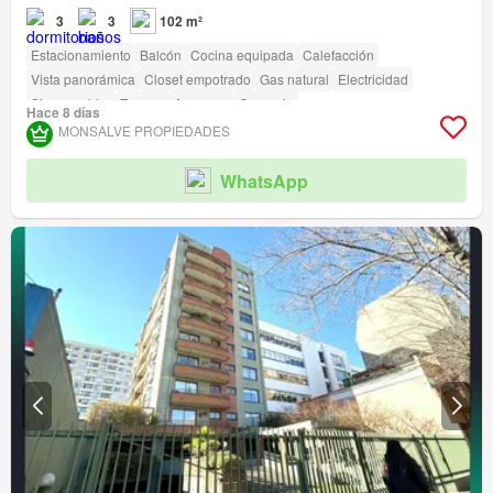
3
3
102 m²
Estacionamiento
Balcón
Cocina equipada
Calefacción
Vista panorámica
Closet empotrado
Gas natural
Electricidad
Sin amueblar
Terraza
Ascensor
Conserje
Hace 8 días
Acceso para personas con discapacidad
MONSALVE PROPIEDADES
WhatsApp