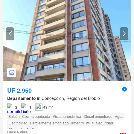
UF 2.950
Departamento
in Concepción, Región del Biobío
2
1
49 m²
Balcón
Cocina equipada
Vista panorámica
Closet empotrado
Agua
Electricidad
Parcialmente amoblado
amenity_wi_fi
Seguridad
Gimnasio
Parilla
Hace 6 días