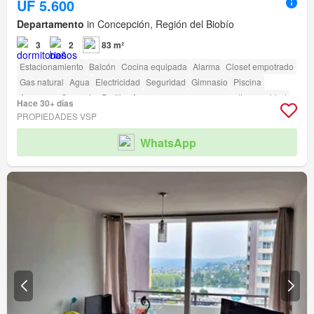
UF 5.600
Departamento
in Concepción, Región del Biobío
3
2
83 m²
Estacionamiento
Balcón
Cocina equipada
Alarma
Closet empotrado
Gas natural
Agua
Electricidad
Seguridad
Gimnasio
Piscina
Ascensor
Conserje
Parilla
Acceso para personas con discapacidad
Hace 30+ días
PROPIEDADES VSP
WhatsApp