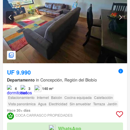
UF 9.990
Departamento
in Concepción, Región del Biobío
4
3
140 m²
Estacionamiento
Internet
Balcón
Cocina equipada
Calefacción
Vista panorámica
Agua
Electricidad
Sin amueblar
Terraza
Jardín
Hace 30+ días
COCA CARRASCO PROPIEDADES
WhatsApp