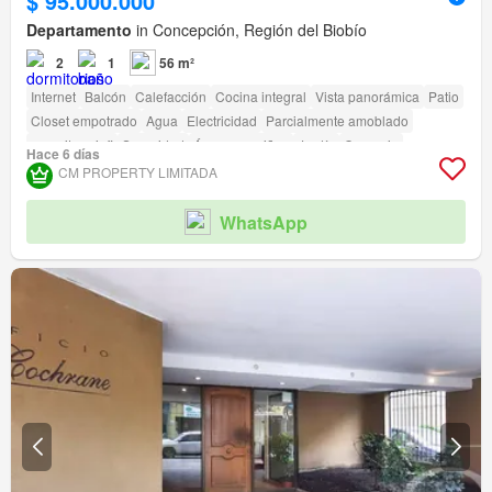
$ 95.000.000
Departamento
in Concepción, Región del Biobío
2
1
56 m²
Internet
Balcón
Calefacción
Cocina integral
Vista panorámica
Patio
Closet empotrado
Agua
Electricidad
Parcialmente amoblado
amenity_wi_fi
Seguridad
Área para niños
Jardín
Conserje
Hace 6 días
Caseta de vigilancia
CM PROPERTY LIMITADA
WhatsApp