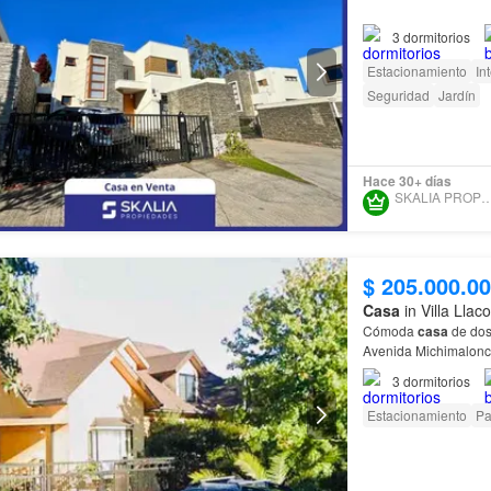
Mira esta hermosa y
3
dormitorios
Estacionamiento
In
Seguridad
Jardín
Hace 30+ días
SKALIA PROPIED
$ 205.000.0
Casa
in Villa Llac
Cómoda
casa
de dos
Avenida Michimalonco
3
dormitorios
Estacionamiento
Pa