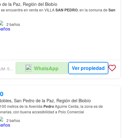
 de la Paz, Región del Biobío
se encuentra en venta en VILLA
SAN
PEDRO
, en la comuna de
San
2
baños
Ver propiedad
WhatsApp
GRUPO PREMIUM- SUC. PROVIDENCIA
00
Robles, San Pedro de la Paz, Región del Biobío
100 metros de la Avenida
Pedro
Aguirre Cerda, la zona es de
ionarias, con buena accesibilidad a Polo Comercial
2
baños