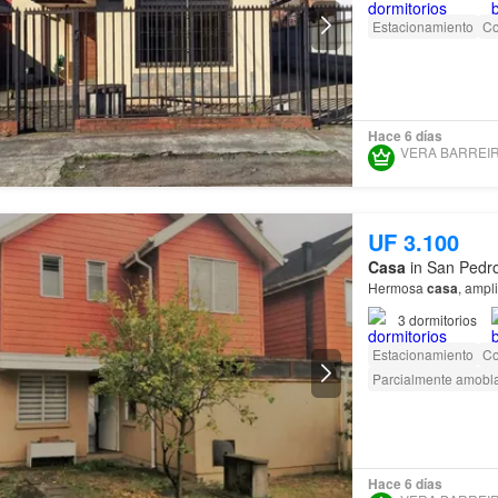
Estacionamiento
Co
Hace 6 días
UF 3.100
Casa
in San Pedro
Hermosa
casa
, ampl
3
dormitorios
Estacionamiento
Co
Parcialmente amobl
Hace 6 días