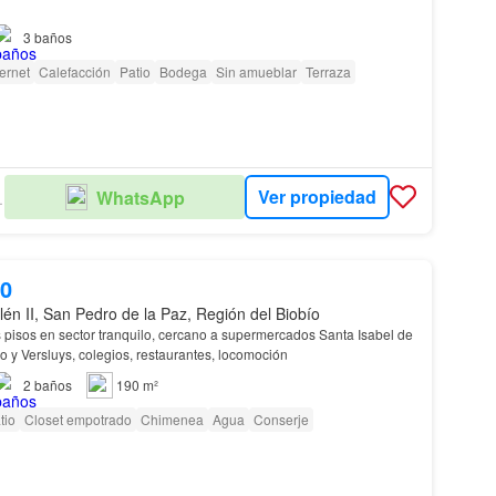
 acogedora
casa
que tenemos para ti
3
baños
ternet
Calefacción
Patio
Bodega
Sin amueblar
Terraza
Ver propiedad
WhatsApp
ADES
00
olén II, San Pedro de la Paz, Región del Biobío
 pisos en sector tranquilo, cercano a supermercados Santa Isabel de
 y Versluys, colegios, restaurantes, locomoción
2
baños
190 m²
tio
Closet empotrado
Chimenea
Agua
Conserje