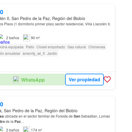
00
olén II, San Pedro de la Paz, Región del Biobío
 Pisos (1 dormitorio primer piso) sector residencial, Villa Llacolén II,
2
baños
90 m²
cina equipada
Patio
Closet empotrado
Gas natural
Chimenea
Sin amueblar
amenity_wi_fi
Jardín
Ver propiedad
WhatsApp
00
a, San Pedro de la Paz, Región del Biobío
sa
ubicada en el sector familiar de Foresta de
San
Sebastian, Lomas
dro
de la
Paz
…
2
baños
174 m²