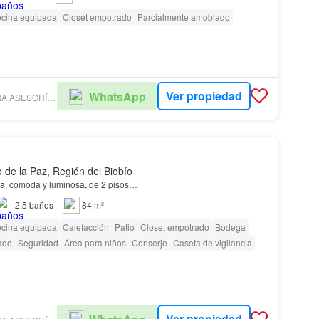
cina equipada
Closet empotrado
Parcialmente amoblado
Ver propiedad
WhatsApp
VERA BARREIRA ASESORÍA Y GESTIÓN INMOBILIARIA
 de la Paz, Región del Biobío
ia, comoda y luminosa, de 2 pisos…
2,5
baños
84 m²
cina equipada
Calefacción
Patio
Closet empotrado
Bodega
ado
Seguridad
Área para niños
Conserje
Caseta de vigilancia
Ver propiedad