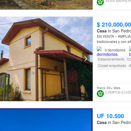
$ 210.000.0
Casa
in San Pedro
EN VENTA – AMPLI
tradicionales y con al
espacio adaptable pa
3
dormitorios
Estacionamiento
Co
Closet empotrado
A
Área para niños
Jar
Hace 30+ días
UF 10.500
Casa
in San Pedro