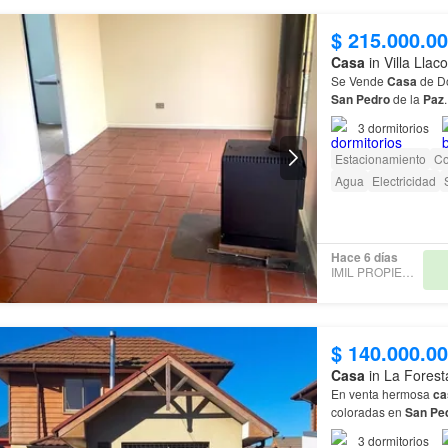
$ 215.000.0
Casa
in Villa Llac
Se Vende
Casa
de Dos
San
Pedro
de la
Paz
.
3
dormitorios
Estacionamiento
Co
Agua
Electricidad
Hace 6 días
IMIL PROPIEDADES
$ 140.000.0
Casa
in La Forest
En venta hermosa
ca
coloradas en
San
Pe
3
dormitorios