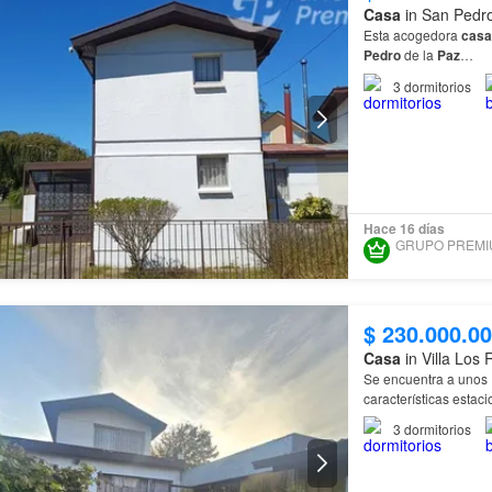
Casa
in San Pedro
Esta acogedora
casa
Pedro
de la
Paz
…
3
dormitorios
Hace 16 días
$ 230.000.0
Casa
in Villa Los 
Se encuentra a unos 
características estac
3
dormitorios