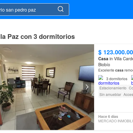
la Paz con 3 dormitorios
$ 123.000.0
Casa
in Villa Car
Biobío
Excelente
casa
remod
3
dormitorios
Estacionamiento
Co
Sin amueblar
Acces
Hace 6 días