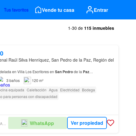
Vende tu casa
Entrar
Tus favoritos
1-30 de
115 inmuebles
00
denal Raúl Silva Henríquez, San Pedro de la Paz, Región del
elada en Villa Los Escritores en
San
Pedro
de la
Paz
…
3
baños
120 m²
cina equipada
Calefacción
Agua
Electricidad
Bodega
o para personas con discapacidad
Ver propiedad
WhatsApp
MERCADO INMOBILIARIO CHILE.CL