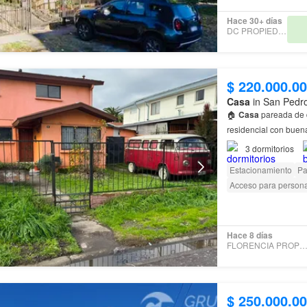
Hace 30+ días
DC PROPIEDADES
$ 220.000.0
Casa
in San Pedro
🏠
Casa
pareada de d
residencial con buen
3
dormitorios
Estacionamiento
Pa
Acceso para person
Hace 8 días
FLORENCIA PROPIEDAD
$ 250.000.0