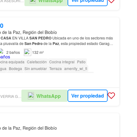
WhatsApp
VERA BARREIRA ASESORÍA Y GESTIÓN INMOBILIARIA
00
 de la Paz, Región del Biobío
A
CASA
EN VILLA
SAN
PEDRO
Ubicada en uno de los sectores más
ta plusvalía de
San
Pedro
de la
Paz
, esta propiedad estado Garage o
ra quincho Gran patio ideal para compa…
2
baños
132 m²
cina equipada
Calefacción
Cocina integral
Patio
gua
Bodega
Sin amueblar
Terraza
amenity_wi_fi
dín
Conserje
Acceso para personas con discapacidad
Ver propiedad
WhatsApp
CAMPOS ECHEVERRIA GESTION INMOBILIARIA
 de la Paz, Región del Biobío