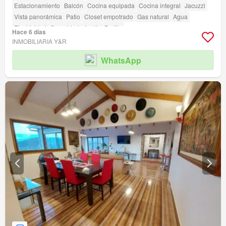
Estacionamiento
Balcón
Cocina equipada
Cocina integral
Jacuzzi
Vista panorámica
Patio
Closet empotrado
Gas natural
Agua
Electricidad
Seguridad
Jardín
Parilla
Hace 6 días
INMOBILIARIA Y&R
WhatsApp