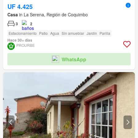
UF 4.425
Casa
in La Serena, Región de Coquimbo
3
2
Estacionamiento
Patio
Agua
Sin amueblar
Jardín
Parilla
Hace 30+ días
PROURBE
WhatsApp