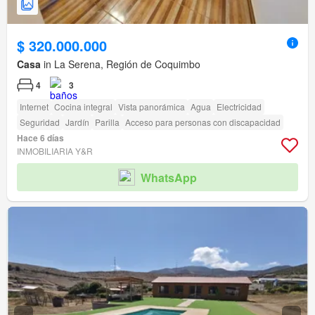
$ 320.000.000
Casa
in La Serena, Región de Coquimbo
4
3
Internet
Cocina integral
Vista panorámica
Agua
Electricidad
Seguridad
Jardín
Parilla
Acceso para personas con discapacidad
Hace 6 días
INMOBILIARIA Y&R
WhatsApp