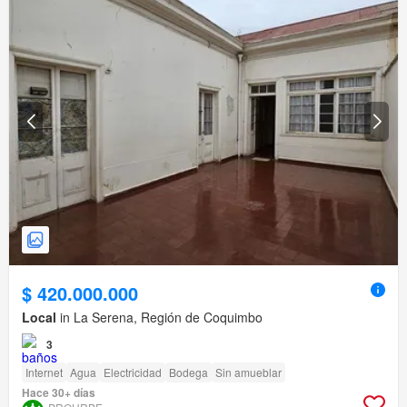
$ 420.000.000
Local
in La Serena, Región de Coquimbo
3
Internet
Agua
Electricidad
Bodega
Sin amueblar
Hace 30+ días