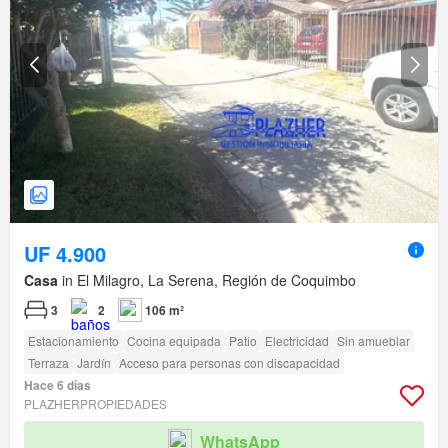
UF 4.900
Casa
in El Milagro, La Serena, Región de Coquimbo
3
2
106 m²
Estacionamiento
Cocina equipada
Patio
Electricidad
Sin amueblar
Terraza
Jardín
Acceso para personas con discapacidad
Hace 6 días
PLAZHERPROPIEDADES
WhatsApp