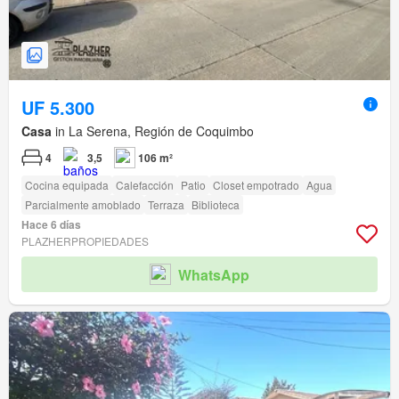
UF 5.300
Casa
in La Serena, Región de Coquimbo
4
3,5
106 m²
Cocina equipada
Calefacción
Patio
Closet empotrado
Agua
Parcialmente amoblado
Terraza
Biblioteca
Hace 6 días
PLAZHERPROPIEDADES
WhatsApp