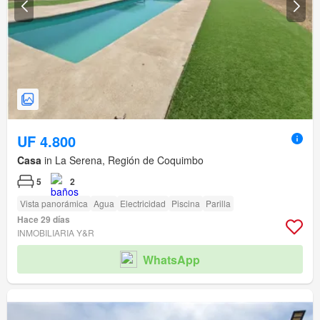
UF 4.800
Casa
in La Serena, Región de Coquimbo
5
2
Vista panorámica
Agua
Electricidad
Piscina
Parilla
Hace 29 días
INMOBILIARIA Y&R
WhatsApp