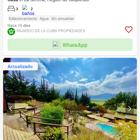
3
2
Estacionamiento
Agua
Sin amueblar
Hace 15 días
FAJARDO DE LA CUBA PROPIEDADES
WhatsApp
Actualizado