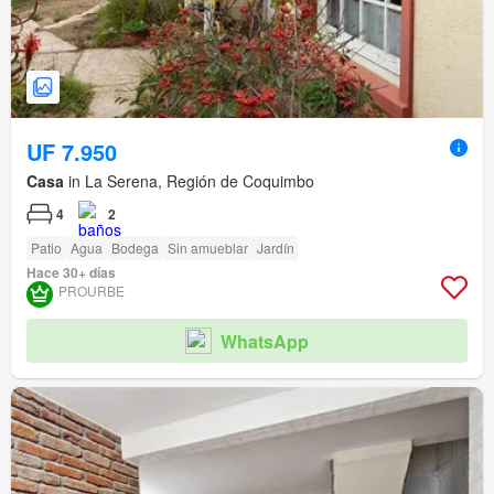
UF 7.950
Casa
in La Serena, Región de Coquimbo
4
2
Patio
Agua
Bodega
Sin amueblar
Jardín
Hace 30+ días
PROURBE
WhatsApp