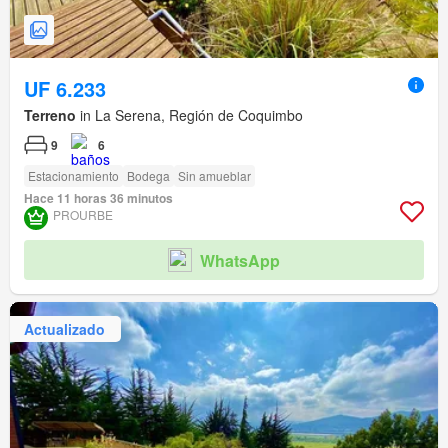
UF 6.233
Terreno
in La Serena, Región de Coquimbo
9
6
Estacionamiento
Bodega
Sin amueblar
Hace 11 horas 36 minutos
PROURBE
WhatsApp
Actualizado