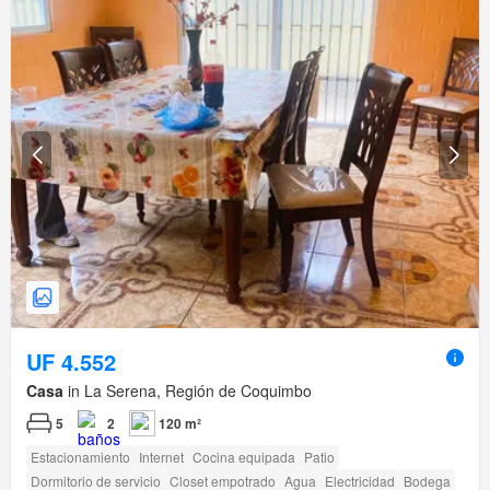
UF 4.552
Casa
in La Serena, Región de Coquimbo
5
2
120 m²
Estacionamiento
Internet
Cocina equipada
Patio
Dormitorio de servicio
Closet empotrado
Agua
Electricidad
Bodega