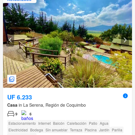
UF 6.233
Casa
in La Serena, Región de Coquimbo
9
6
Estacionamiento
Internet
Balcón
Calefacción
Patio
Agua
Electricidad
Bodega
Sin amueblar
Terraza
Piscina
Jardín
Parilla