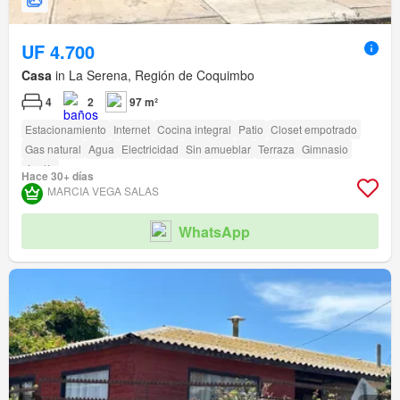
UF 4.700
Casa
in La Serena, Región de Coquimbo
4
2
97 m²
Estacionamiento
Internet
Cocina integral
Patio
Closet empotrado
Gas natural
Agua
Electricidad
Sin amueblar
Terraza
Gimnasio
Jardín
Hace 30+ días
MARCIA VEGA SALAS
WhatsApp