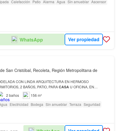
ipada
Calefacción
Patio
Alarma
Agua
Sin amueblar
Ascensor
Ver propiedad
WhatsApp
 de San Cristóbal, Recoleta, Región Metropolitana de
DELADA CON LINDA ARQUITECTURA EN HERMOSO
MITORIOS, 2 BAÑOS, PATIO, PARA
CASA
U OFICINA, EN
GARRIGUE (CON ANTONIA LOPEZ DE BELLO), BARRIO
2
baños
156 m²
ETA
…
Agua
Electricidad
Bodega
Sin amueblar
Terraza
Seguridad
Ver propiedad