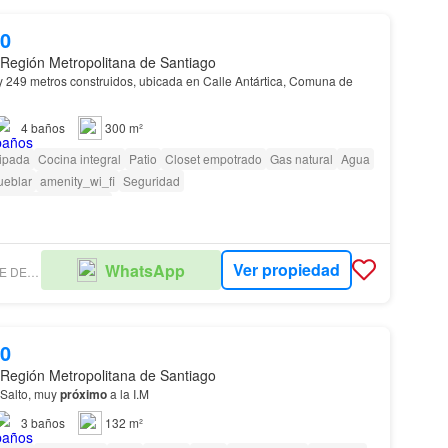
00
 Región Metropolitana de Santiago
 249 metros construidos, ubicada en Calle Antártica, Comuna de
4
baños
300 m²
ipada
Cocina integral
Patio
Closet empotrado
Gas natural
Agua
ueblar
amenity_wi_fi
Seguridad
as con discapacidad
Ver propiedad
WhatsApp
AGUAYO CORRETAJE DE PROPIEDADES
00
 Región Metropolitana de Santiago
 Salto, muy
próximo
a la I.M
3
baños
132 m²