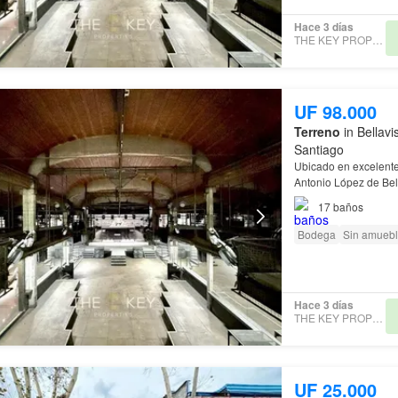
Hace 3 días
THE KEY PROPERTIES
UF 98.000
Terreno
in Bellavi
Santiago
Ubicado en excelente
Antonio López de Be
17
baños
Bodega
Sin amuebl
Hace 3 días
THE KEY PROPERTIES
UF 25.000