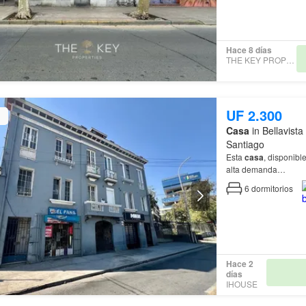
Hace 8 días
THE KEY PROPERTIES
UF 2.300
Casa
in Bellavista
Santiago
Esta
casa
, disponibl
alta demanda…
6
dormitorios
Hace 2
días
IHOUSE