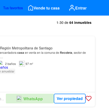
Vende tu casa
Entrar
Tus favoritos
1-30 de
64 inmuebles
 Región Metropolitana de Santiago
 encantadora
casa
en venta en la comuna de
Recoleta
, sector de
ma…
2
baños
97 m²
n amueblar
Ver propiedad
WhatsApp
VISAN PROPIEDADADES SPA