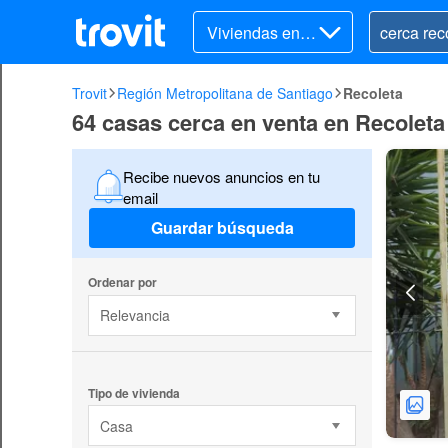
Viviendas en v
enta
Trovit
Región Metropolitana de Santiago
Recoleta
64 casas cerca en venta en Recoleta
Recibe nuevos anuncios en tu
email
Guardar búsqueda
Ordenar por
Relevancia
Tipo de vivienda
Casa