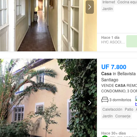
Internet
Cocina equ
Jardín
Hace 1 día
HYC ASOCIADOS
UF 7.800
Casa
in Bellavista
Santiago
VENDE
CASA
REMO
CONDOMINIO, 3 DOR
ERNESTO PINTO LA
3
dormitorios
BELLAVISTA,
RECOL
Calefacción
Patio
Jardín
Conserje
Hace 30+ días