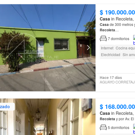
$ 190.000.0
Casa
in Recoleta,
Casa
de 300 metros y
Recoleta
…
7
dormitorios
Internet
Cocina equ
Electricidad
Sin am
Acceso para person
Hace 17 días
$ 168.000.0
izado
Casa
in Recoleta,
Recoleta
y por Av. El
5
dormitorios