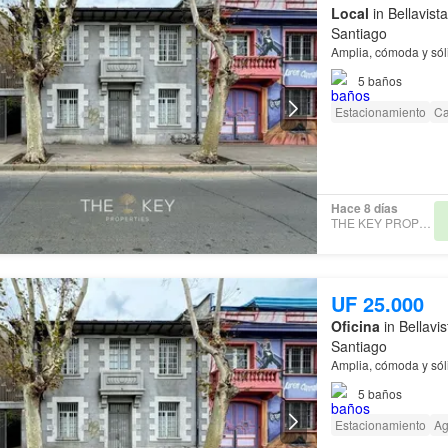
Local
in Bellavist
Santiago
Amplia, cómoda y só
5
baños
Estacionamiento
Ca
Hace 8 días
THE KEY PROPERTIES
UF 25.000
Oficina
in Bellavi
Santiago
Amplia, cómoda y só
5
baños
Estacionamiento
A