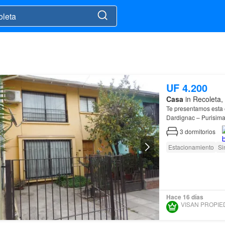
UF 4.200
Casa
in Recoleta,
Te presentamos esta
Dardignac – Purisi
3
dormitorios
Estacionamiento
Si
Hace 16 días