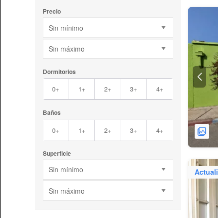
Precio
Sin mínimo
Sin máximo
Dormitorios
0+
1+
2+
3+
4+
Baños
0+
1+
2+
3+
4+
Superficie
Sin mínimo
Actual
Sin máximo