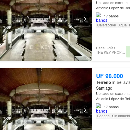
Ubicado en excelente
Antonio López de Be
17
baños
Calefacción
Agua
Hace 3 días
THE KEY PROPERTIES
UF 98.000
Terreno
in Bellavi
Santiago
Ubicado en excelente
Antonio López de Be
17
baños
Bodega
Sin amuebl