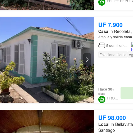
UF 7.900
Casa
in Recoleta,
Amplia y sólida
casa
5
dormitorios
Estacionamiento
A
Hace 30+
días
PROURBE
UF 98.000
Local
in Bellavist
Santiago