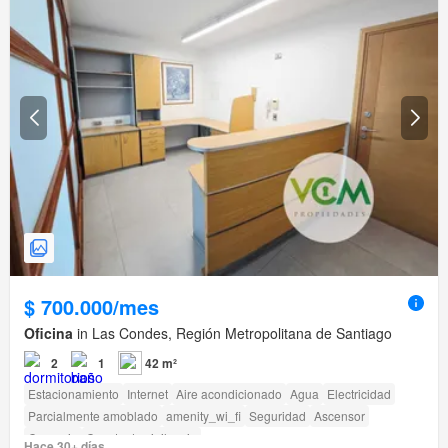
$ 700.000/mes
Oficina
in Las Condes, Región Metropolitana de Santiago
2
1
42 m²
Estacionamiento
Internet
Aire acondicionado
Agua
Electricidad
Parcialmente amoblado
amenity_wi_fi
Seguridad
Ascensor
Conserje
Caseta de vigilancia
Hace 30+ días