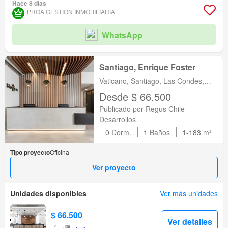
Hace 8 días
PROA GESTION INMOBILIARIA
WhatsApp
Santiago, Enrique Foster
Vaticano, Santiago, Las Condes,
Metropolitana de Santiago
Desde $ 66.500
Publicado por Regus Chile
Desarrollos
0
Dorm.
1
Baños
1-183
m²
Tipo proyecto
Oficina
Ver proyecto
Unidades disponibles
Ver más unidades
$ 66.500
Ver detalles