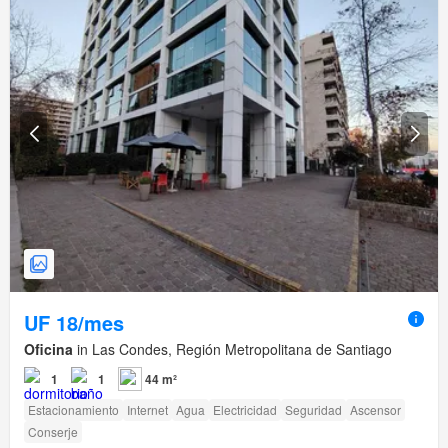
UF 18/mes
Oficina
in Las Condes, Región Metropolitana de Santiago
1
1
44 m²
Estacionamiento
Internet
Agua
Electricidad
Seguridad
Ascensor
Conserje