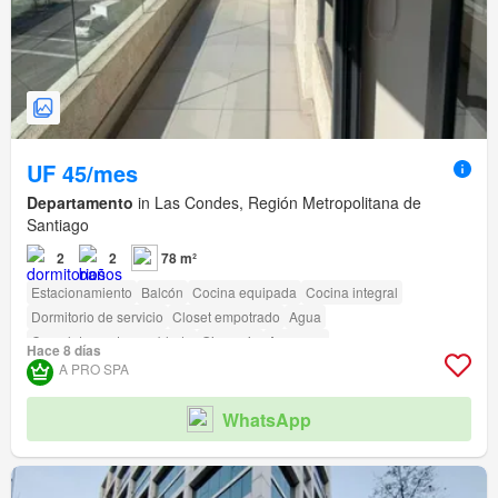
UF 45/mes
Departamento
in Las Condes, Región Metropolitana de
Santiago
2
2
78 m²
Estacionamiento
Balcón
Cocina equipada
Cocina integral
Dormitorio de servicio
Closet empotrado
Agua
Completamente amoblado
Gimnasio
Ascensor
Hace 8 días
Acceso para personas con discapacidad
A PRO SPA
WhatsApp