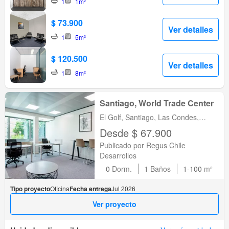
1
1m²
$ 73.900
Ver detalles
1
5m²
$ 120.500
Ver detalles
1
8m²
Santiago, World Trade Center
El Golf, Santiago, Las Condes,
Metropolitana de Santiago
Desde $ 67.900
Publicado por Regus Chile
Desarrollos
0
Dorm.
1
Baños
1-100
m²
Tipo proyecto
Oficina
Fecha entrega
Jul 2026
Ver proyecto