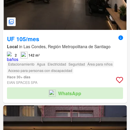
UF 105/mes
Local
in Las Condes, Región Metropolitana de Santiago
2
142 m²
Estacionamiento
Agua
Electricidad
Seguridad
Área para niños
Acceso para personas con discapacidad
Hace 30+ días
EIAN SPACES SPA
WhatsApp