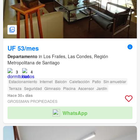
UF 53/mes
Departamento
in Los Frailes, Las Condes, Región
Metropolitana de Santiago
3
4
Estacionamiento
Internet
Balcón
Calefacción
Patio
Sin amueblar
Terraza
Seguridad
Gimnasio
Piscina
Ascensor
Jardín
Hace 30+ días
GROSSMAN PROPIEDADES
WhatsApp