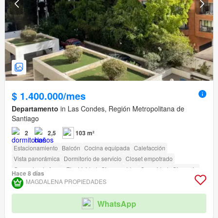
$ 1.400.000/mes
Departamento
in Las Condes, Región Metropolitana de
Santiago
2
2,5
103 m²
Estacionamiento
Balcón
Cocina equipada
Calefacción
Vista panorámica
Dormitorio de servicio
Closet empotrado
Gas natural
Agua
Electricidad
Sin amueblar
Seguridad
Gimnasio
Hace 8 días
Piscina
Ascensor
Acceso para personas con discapacidad
MAGDALENA PROPIEDADES
WhatsApp