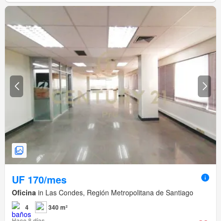
UF 170/mes
Oficina
in Las Condes, Región Metropolitana de Santiago
4
340 m²
Hace 8 días