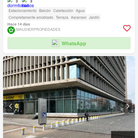
3
3
Estacionamiento
Balcón
Calefacción
Agua
Completamente amoblado
Terraza
Ascensor
Jardín
Hace 14 días
MAUDIERPROPIEDADES
WhatsApp