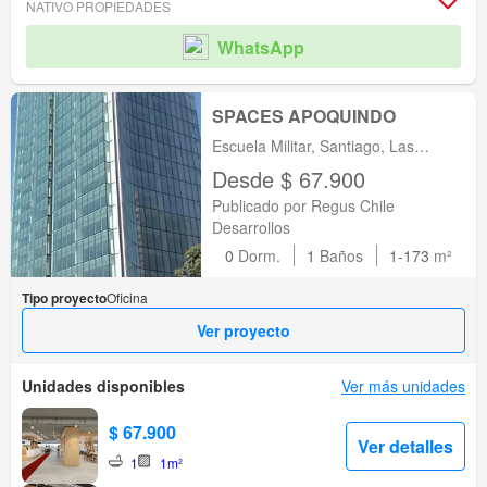
NATIVO PROPIEDADES
WhatsApp
SPACES APOQUINDO
Escuela Militar, Santiago, Las
Condes, Región Metropolitana de
Desde $ 67.900
Santiago
Publicado por Regus Chile
Desarrollos
0
Dorm.
1
Baños
1-173
m²
Tipo proyecto
Oficina
Ver proyecto
Unidades disponibles
Ver más unidades
$ 67.900
Ver detalles
1
1m²