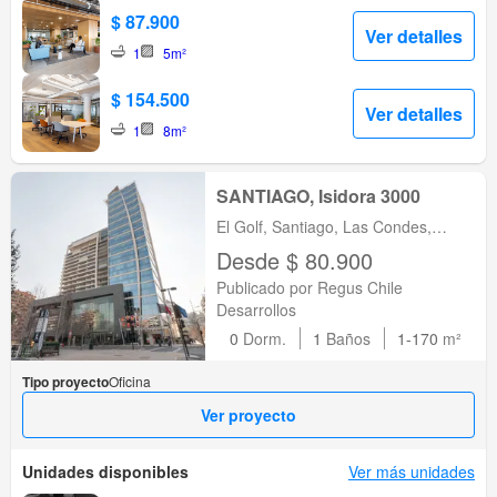
$ 87.900
Ver detalles
1
5m²
$ 154.500
Ver detalles
1
8m²
SANTIAGO, Isidora 3000
El Golf, Santiago, Las Condes,
Región Metropolitana de Santiago
Desde $ 80.900
Publicado por Regus Chile
Desarrollos
0
Dorm.
1
Baños
1-170
m²
Tipo proyecto
Oficina
Ver proyecto
Unidades disponibles
Ver más unidades