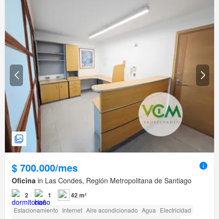
$ 700.000/mes
Oficina
in Las Condes, Región Metropolitana de Santiago
2
1
42 m²
Estacionamiento
Internet
Aire acondicionado
Agua
Electricidad