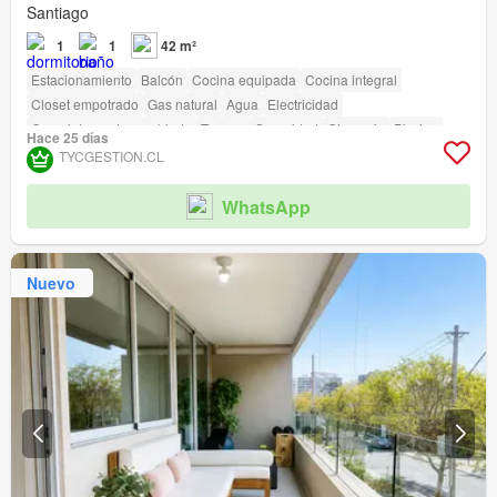
Santiago
1
1
42 m²
Estacionamiento
Balcón
Cocina equipada
Cocina integral
Closet empotrado
Gas natural
Agua
Electricidad
Completamente amoblado
Terraza
Seguridad
Gimnasio
Piscina
Hace 25 días
Área para niños
Ascensor
Conserje
Parilla
Caseta de vigilancia
TYCGESTION.CL
Acceso para personas con discapacidad
WhatsApp
Nuevo