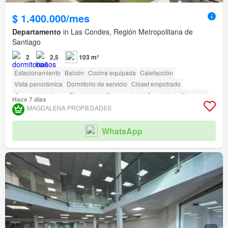
$ 1.400.000/mes
Departamento
in Las Condes, Región Metropolitana de
Santiago
2
2,5
103 m²
Estacionamiento
Balcón
Cocina equipada
Calefacción
Vista panorámica
Dormitorio de servicio
Closet empotrado
Gas natural
Agua
Electricidad
Sin amueblar
Seguridad
Gimnasio
Hace 7 días
Piscina
Ascensor
Acceso para personas con discapacidad
MAGDALENA PROPIEDADES
WhatsApp