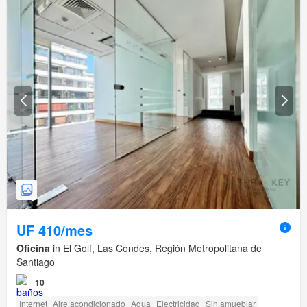
UF 410/mes
Oficina
in El Golf, Las Condes, Región Metropolitana de
Santiago
10
Internet
Aire acondicionado
Agua
Electricidad
Sin amueblar