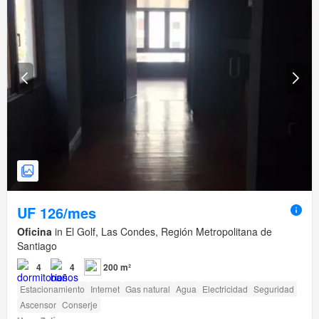
UF 126/mes
Oficina
in El Golf, Las Condes, Región Metropolitana de
Santiago
4
4
200 m²
Estacionamiento
Internet
Gas natural
Agua
Electricidad
Seguridad
Ascensor
Conserje