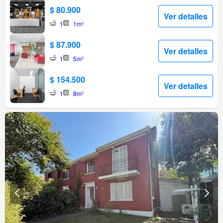
$ 80.900
Ver detalles
1
1m²
$ 87.900
Ver detalles
1
5m²
$ 154.500
Ver detalles
1
8m²