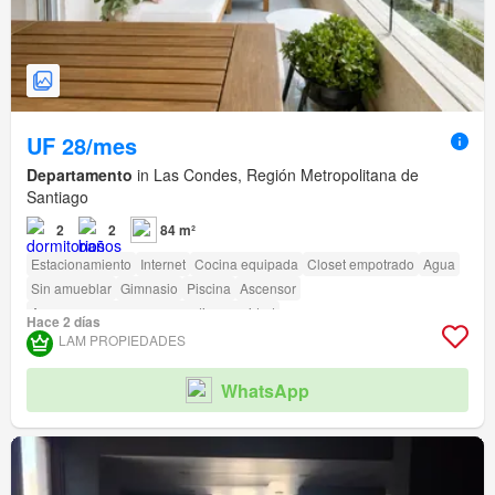
UF 28/mes
Departamento
in Las Condes, Región Metropolitana de
Santiago
2
2
84 m²
Estacionamiento
Internet
Cocina equipada
Closet empotrado
Agua
Sin amueblar
Gimnasio
Piscina
Ascensor
Acceso para personas con discapacidad
Hace 2 días
LAM PROPIEDADES
WhatsApp