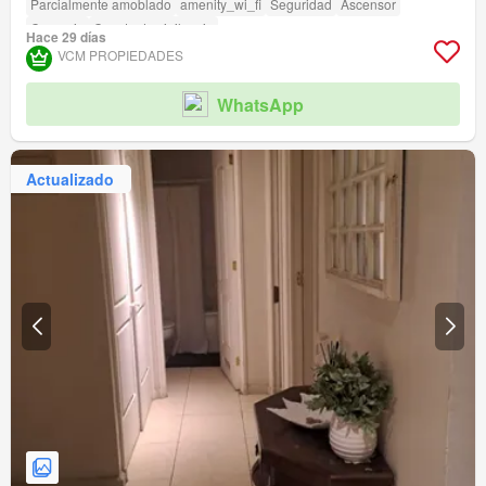
Parcialmente amoblado
amenity_wi_fi
Seguridad
Ascensor
Conserje
Caseta de vigilancia
Hace 29 días
VCM PROPIEDADES
WhatsApp
Actualizado