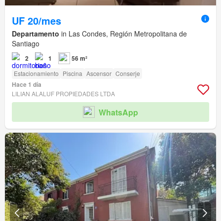
UF 20/mes
Departamento
in Las Condes, Región Metropolitana de
Santiago
2
1
56 m²
Estacionamiento
Piscina
Ascensor
Conserje
Hace 1 día
LILIAN ALALUF PROPIEDADES LTDA
WhatsApp