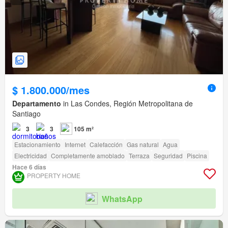
$ 1.800.000/mes
Departamento
in Las Condes, Región Metropolitana de
Santiago
3
3
105 m²
Estacionamiento
Internet
Calefacción
Gas natural
Agua
Electricidad
Completamente amoblado
Terraza
Seguridad
Piscina
Hace 6 días
PROPERTY HOME
WhatsApp