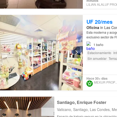
minutos
UF 20/mes
Oficina
in Las Con
Esta moderna y acoge
exclusivo sector de 
1
baño
Estacionamiento
In
Sin amueblar
Terra
Hace 30+ días
MEXUR PROP
Santiago, Enrique Foster
Vaticano, Santiago, Las Condes, Me
Espacio de trabajo seguro en la ubicaci