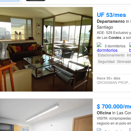
llamadas. • Membresía: con múltiples opciones de acceso a oficinas, coworking o
salas ejecutivas, ofrecemos flexibilidad y 
de trabajo. Solo ingrese a cualquier ubica
UF 53/mes
global y comience a trabajar conforme lo necesite. Todas las im
Departamento
in 
muestran en este anuncio pertenecen a nu
Santiago
podrían no corresponder a este centro en 
""desde"", iniciando con el menor rango y 
ADE- 529 Exclusivo 
selección y los servicios i
de Las
Condes
, a so
3
dormitorios
Estacionamiento
In
Seguridad
Gimnasi
Hace 30+ días
GROSSMAN PROPIEDA
$ 700.000/m
Oficina
in Las Con
VISITA: vcmpropiedades. cl ¡La oportunidad perfecta para consolida
negocio en el polo e
Proporcionales.…