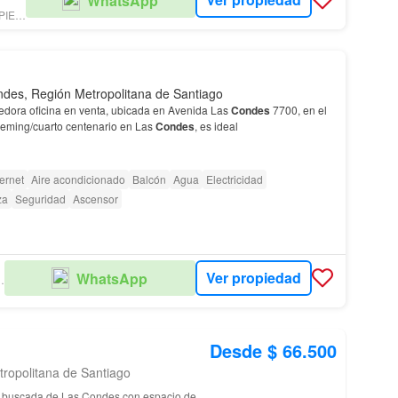
WhatsApp
LILIAN ALALUF PROPIEDADES LTDA
des, Región Metropolitana de Santiago
dora oficina en venta, ubicada en Avenida Las
Condes
7700, en el
Fleming/cuarto centenario en Las
Condes
, es ideal
ternet
Aire acondicionado
Balcón
Agua
Electricidad
za
Seguridad
Ascensor
Ver propiedad
WhatsApp
IEDADES
Desde $ 66.500
tropolitana de Santiago
ón buscada de Las Condes con espacio de