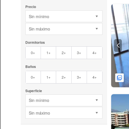
Precio
Sin mínimo
Sin máximo
Dormitorios
0+
1+
2+
3+
4+
Baños
0+
1+
2+
3+
4+
Superficie
Sin mínimo
Sin máximo