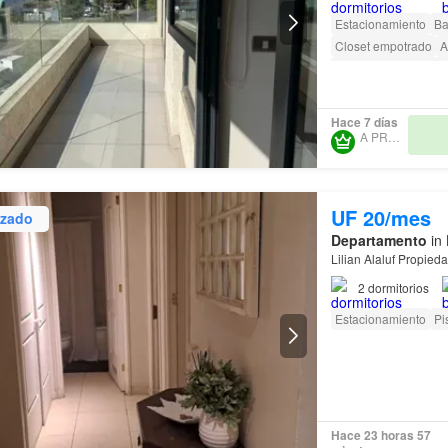
Estacionamiento
Ba
Closet empotrado
A
Acceso para person
Hace 7 días
A PRO SPA
UF 20/mes
izado
Departamento
in 
Lilian Alaluf Propie
2
dormitorios
Estacionamiento
Pi
Hace 23 horas 57