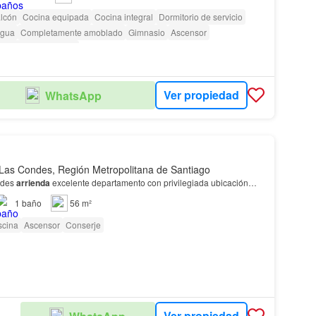
lcón
Cocina equipada
Cocina integral
Dormitorio de servicio
gua
Completamente amoblado
Gimnasio
Ascensor
as con discapacidad
Ver propiedad
WhatsApp
Las Condes, Región Metropolitana de Santiago
dades
arrienda
excelente departamento con privilegiada ubicación…
1
baño
56 m²
scina
Ascensor
Conserje
Ver propiedad