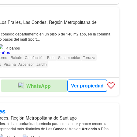
libertad que se adaptan a cualquier estilo
ción a través de nuestra extensa red
ágenes que se
Los Frailes, Las Condes, Región Metropolitana de
estras ubicaciones, sin embargo,
específico. Todos los precios muestran
están sujetos a cambios, según la
y cómodo departamento en un piso 6 de 140 m2 app, en la comuna
ncluidos. Solicitar ahora
lo pasos del mall Sport…
4
baños
ternet
Balcón
Calefacción
Patio
Sin amueblar
Terraza
o
Piscina
Ascensor
Jardín
Ver propiedad
WhatsApp
DES
es
des, Región Metropolitana de Santiago
r y hacer crecer tu
mpresarial más dinámico de Las
Condes
! Mes de
Arriendo
o Días