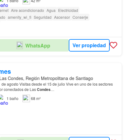
1
baño
42 m²
ternet
Aire acondicionado
Agua
Electricidad
ado
amenity_wi_fi
Seguridad
Ascensor
Conserje
Ver propiedad
WhatsApp
/mes
Las Condes, Región Metropolitana de Santiago
 Visitas desde el 15 de julio Vive en uno de los sectores
jor conectados de Las
Condes
…
1
baño
68 m²