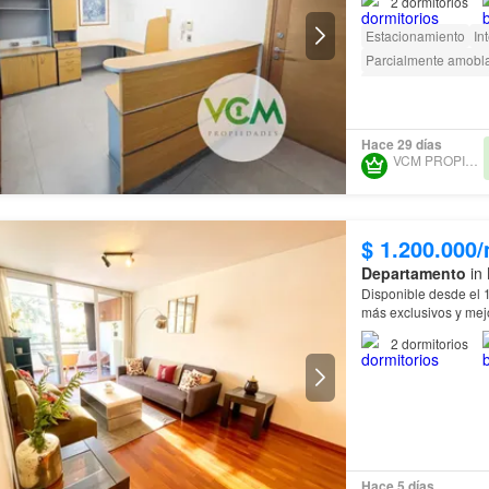
2
dormitorios
Estacionamiento
In
Parcialmente amobl
Caseta de vigilancia
Hace 29 días
VCM PROPIEDADES
$ 1.200.000
Departamento
in 
Disponible desde el 1 de agosto
más exclusivos y me
2
dormitorios
Hace 5 días