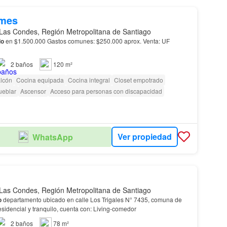
/mes
Las Condes, Región Metropolitana de Santiago
do
en $1.500.000 Gastos comunes: $250.000 aprox. Venta: UF
2
baños
120 m²
lcón
Cocina equipada
Cocina integral
Closet empotrado
ueblar
Ascensor
Acceso para personas con discapacidad
Ver propiedad
WhatsApp
Las Condes, Región Metropolitana de Santiago
o
departamento ubicado en calle Los Trigales N° 7435, comuna de
, sector residencial y tranquilo, cuenta con: Living-comedor
2
baños
78 m²