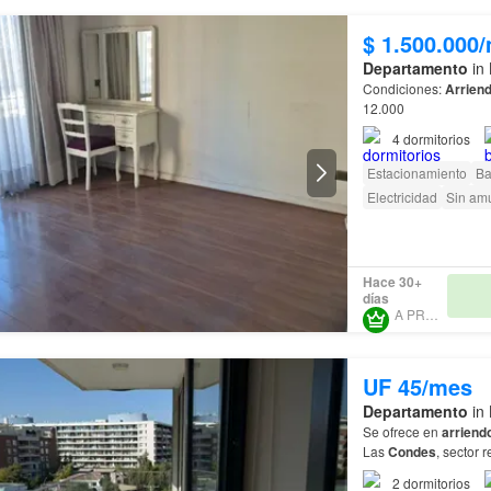
$ 1.500.000
Departamento
in 
Condiciones:
Arrien
12.000
4
dormitorios
Estacionamiento
Ba
Electricidad
Sin am
Hace 30+
días
A PRO SPA
UF 45/mes
Departamento
in 
Se ofrece en
arriend
Las
Condes
2
dormitorios