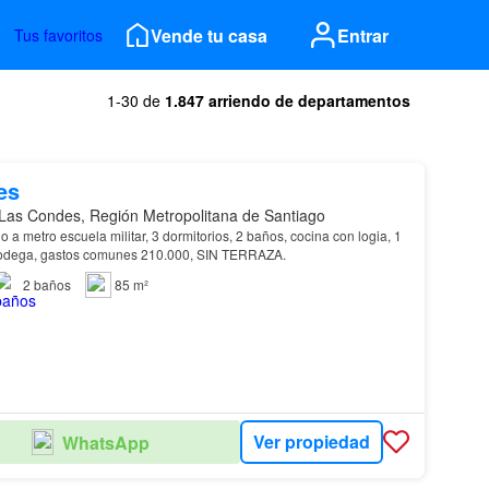
Vende tu casa
Entrar
Tus favoritos
1-30 de
1.847 arriendo de departamentos
es
Las Condes, Región Metropolitana de Santiago
a metro escuela militar, 3 dormitorios, 2 baños, cocina con logia, 1
bodega, gastos comunes 210.000, SIN TERRAZA.
2
baños
85 m²
Ver propiedad
WhatsApp