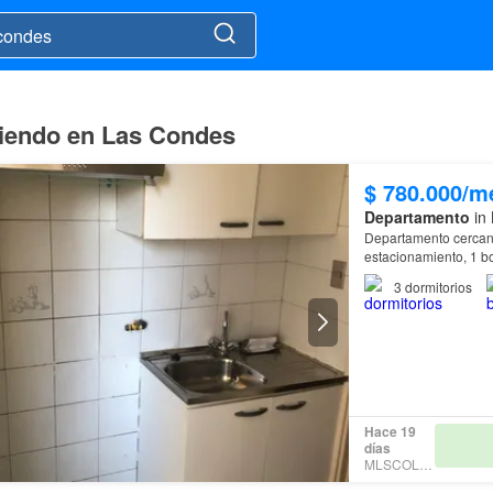
riendo en Las Condes
$ 780.000/m
Departamento
in 
Departamento cercano 
estacionamiento, 1 
3
dormitorios
Hace 19
días
MLSCOLAB