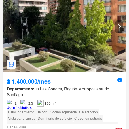
$ 1.400.000/mes
Departamento
in Las Condes, Región Metropolitana de
Santiago
2
2,5
103 m²
Estacionamiento
Balcón
Cocina equipada
Calefacción
Vista panorámica
Dormitorio de servicio
Closet empotrado
Gas natural
Agua
Electricidad
Sin amueblar
Seguridad
Gimnasio
Hace 8 días