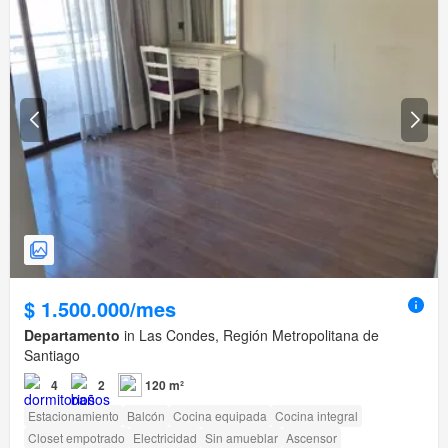
$ 1.500.000/mes
Departamento
in Las Condes, Región Metropolitana de
Santiago
4
2
120 m²
Estacionamiento
Balcón
Cocina equipada
Cocina integral
Closet empotrado
Electricidad
Sin amueblar
Ascensor