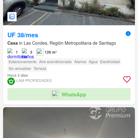
UF 38/mes
Casa
in Las Condes, Región Metropolitana de Santiago
1
3
126 m²
Estacionamiento
Aire acondicionado
Alarma
Agua
Electricidad
Sin amueblar
Terraza
Hace 2 días
LAM PROPIEDADES
WhatsApp