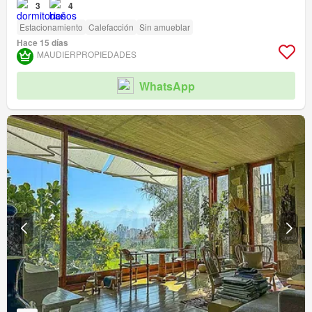
3
4
Estacionamiento
Calefacción
Sin amueblar
Hace 15 días
MAUDIERPROPIEDADES
WhatsApp