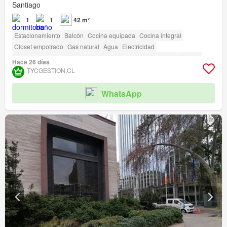
Santiago
1
1
42 m²
Estacionamiento
Balcón
Cocina equipada
Cocina integral
Closet empotrado
Gas natural
Agua
Electricidad
Completamente amoblado
Terraza
Seguridad
Gimnasio
Piscina
Hace 26 días
Área para niños
Ascensor
Conserje
Parilla
Caseta de vigilancia
TYCGESTION.CL
Acceso para personas con discapacidad
WhatsApp