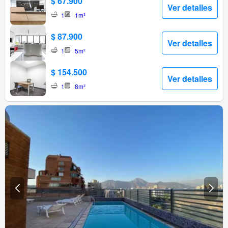
$ 67.900
Ver detalles
1
1m²
$ 87.900
Ver detalles
1
5m²
$ 154.500
Ver detalles
1
8m²