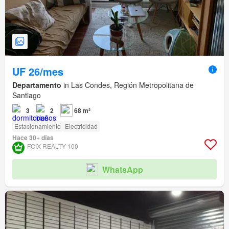
UF 26/mes
Departamento
in Las Condes, Región Metropolitana de
Santiago
3
2
68 m²
Estacionamiento
Electricidad
Hace 30+ días
FOIX REALTY 100
WhatsApp