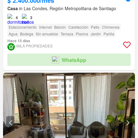
$ 2.400.000/mes
Casa
in Las Condes, Región Metropolitana de Santiago
4
3
Estacionamiento
Internet
Balcón
Calefacción
Patio
Chimenea
Agua
Bodega
Sin amueblar
Terraza
Piscina
Jardín
Parilla
Hace 15 días
MILÁ PROPIEDADES
WhatsApp