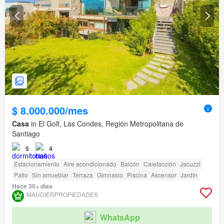
$ 8.000.000/mes
Casa
in El Golf, Las Condes, Región Metropolitana de
Santiago
5
4
Estacionamiento
Aire acondicionado
Balcón
Calefacción
Jacuzzi
Patio
Sin amueblar
Terraza
Gimnasio
Piscina
Ascensor
Jardín
Hace 30+ días
MAUDIERPROPIEDADES
WhatsApp