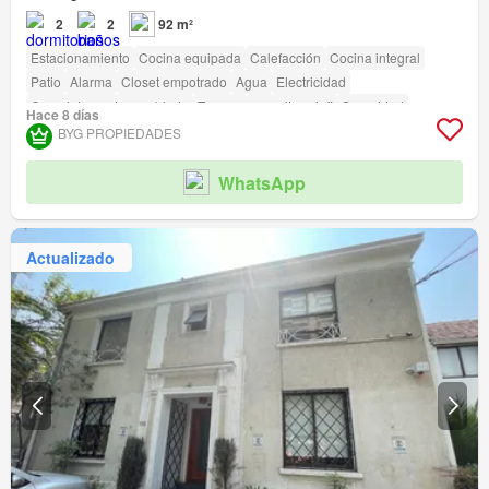
2
2
92 m²
Estacionamiento
Cocina equipada
Calefacción
Cocina integral
Patio
Alarma
Closet empotrado
Agua
Electricidad
Completamente amoblado
Terraza
amenity_wi_fi
Seguridad
Hace 8 días
Gimnasio
Piscina
Ascensor
Sauna
Jardín
Conserje
Parilla
BYG PROPIEDADES
Acceso para personas con discapacidad
WhatsApp
Actualizado