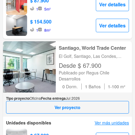
$ 87.900
Ver detalles
1
5m²
$ 154.500
Ver detalles
1
8m²
Santiago, World Trade Center
El Golf, Santiago, Las Condes,
Metropolitana de Santiago
Desde $ 67.900
Publicado por Regus Chile
Desarrollos
0
Dorm.
1
Baños
1-100
m²
Tipo proyecto
Oficina
Fecha entrega
Jul 2026
Ver proyecto
Unidades disponibles
Ver más unidades