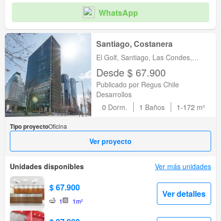
WhatsApp
Santiago, Costanera
El Golf, Santiago, Las Condes,
Metropolitana de Santiago
Desde $ 67.900
Publicado por Regus Chile
Desarrollos
0
Dorm.
1
Baños
1-172
m²
Tipo proyecto
Oficina
Ver proyecto
Unidades disponibles
Ver más unidades
$ 67.900
Ver detalles
1
1m²