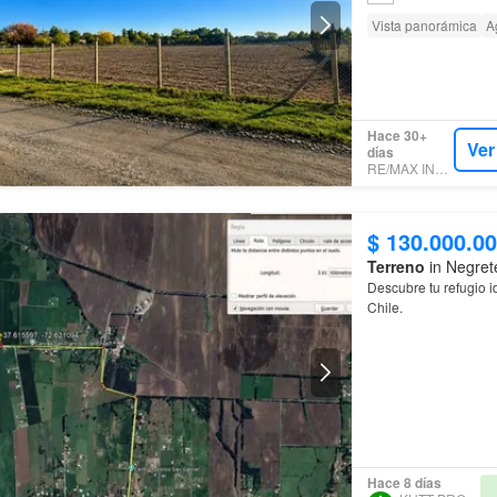
Vista panorámica
A
Hace 30+
Ver
días
RE/MAX INNOVA
$ 130.000.0
Terreno
in Negret
Descubre tu refugio 
Chile.
Hace 8 días