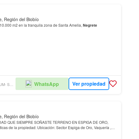
e, Región del Biobío
10.000 m2 en la tranquila zona de Santa Amelia,
Negrete
Ver propiedad
WhatsApp
GRUPO PREMIUM- SUC. PROVIDENCIA
e, Región del Biobío
VIVE LA TRANQUILIDAD QUE SIEMPRE SOÑASTE TERRENO EN ESPIGA DE ORO,
Características de la propiedad: Ubicación: Sector Espiga de Oro, Vaquería ,
nutos del centro de
Negrete
Superficie aproximad…