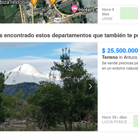
Hace 8
días
UNNE
 encontrado estos departamentos que también te p
$ 25.500.000
Terreno
in Antuco
Se vende preciosa pa
en un entorno natural
Hace 30+ días
LUCÍA PONCE URREA