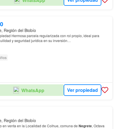
WhatsApp
00
e, Región del Biobío
piedad Hermosa parcela regularizada con rol propio, ideal para
ilidad y seguridad jurídica en su inversión…
iños
Ver propiedad
WhatsApp
e, Región del Biobío
Te presento un terreno en venta en la Localidad de Coihue, comuna de
Negrete
, Octava