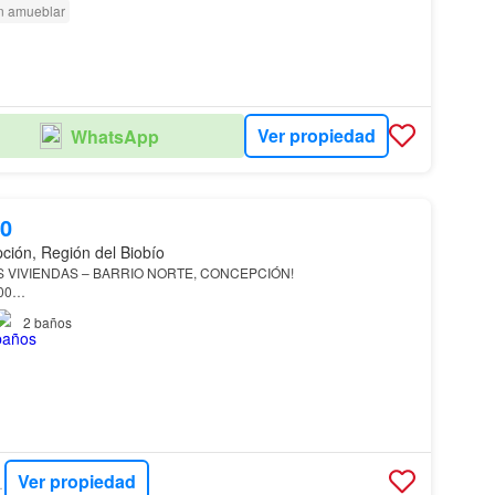
n amueblar
Ver propiedad
WhatsApp
00
ción, Región del Biobío
 VIVIENDAS – BARRIO NORTE, CONCEPCIÓN!
00
2
baños
A DE INVERSIÓN EN ZONA DE ALTO POTENCIAL
e ubicación en Barrio Norte, a pasos de Av…
Ver propiedad
ADES