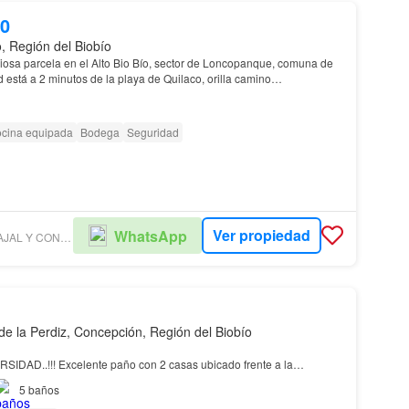
00
, Región del Biobío
sa parcela en el Alto Bio Bío, sector de Loncopanque, comuna de
 está a 2 minutos de la playa de Quilaco, orilla camino…
cina equipada
Bodega
Seguridad
Ver propiedad
WhatsApp
CA & CS CARVAJAL Y CONTRERAS ASESORÍAS Y SERVICIOS INMOBILIARIOS.
de la Perdiz, Concepción, Región del Biobío
DAD..!!! Excelente paño con 2 casas ubicado frente a la
epción
5
baños
0 m2, 2 construcciones de un total de 342,69 mts2…