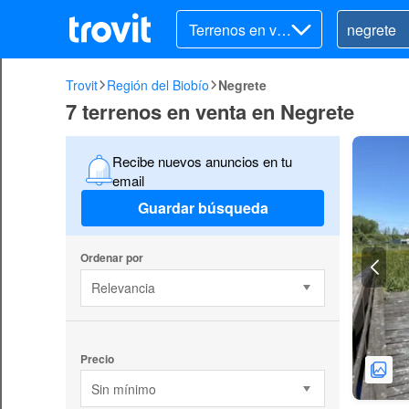
Terrenos en ve
nta
Trovit
Región del Biobío
Negrete
7 terrenos en venta en Negrete
Recibe nuevos anuncios en tu
email
Guardar búsqueda
Ordenar por
Relevancia
Precio
Sin mínimo