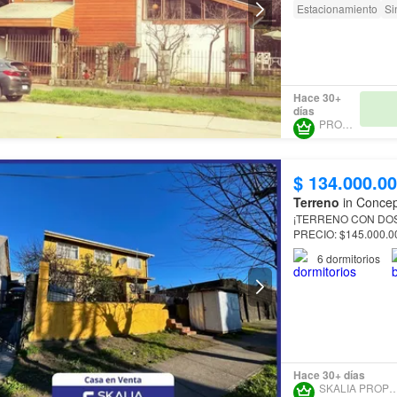
Estacionamiento
Si
Hace 30+
días
PROURBE
$ 134.000.0
Terreno
in Concep
¡TERRENO CON DOS
PRECIO: $145.000.0
6
dormitorios
OPORTUNIDAD ÚNIC
Terreno con excelent
Hace 30+ días
SKALIA PROPIED