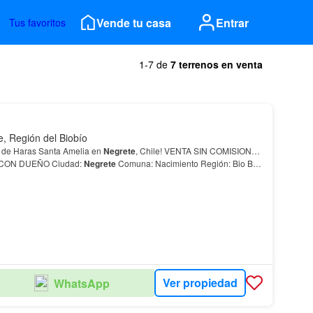
Vende tu casa
Entrar
Tus favoritos
1-7 de
7 terrenos en venta
e, Región del Biobío
o de Haras Santa Amelia en
Negrete
, Chile! VENTA SIN COMISION…
CON DUEÑO Ciudad:
Negrete
Comuna: Nacimiento Región: Bio Bio
e: 5.012 mts 2 Valor: $ 58.000.000…
Ver propiedad
WhatsApp