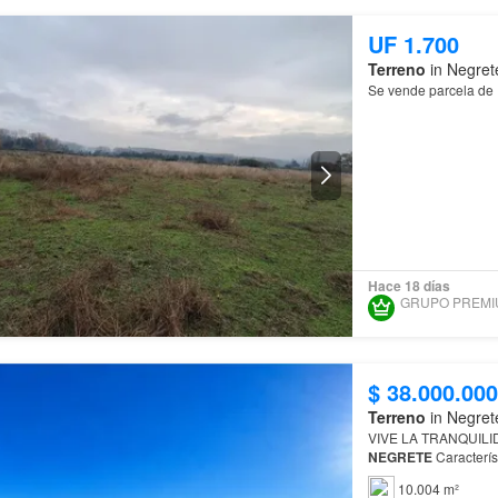
UF 1.700
Terreno
in Negret
Se vende parcela de 
Hace 18 días
$ 38.000.000
Terreno
in Negret
NEGRETE
Negrete
A solo 10 mi
10.004 m²