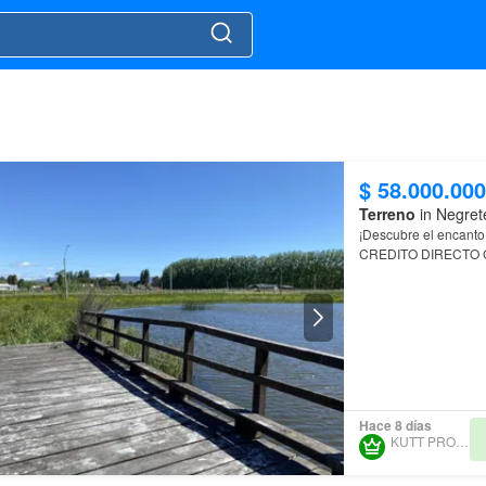
$ 58.000.000
Terreno
in Negret
¡Descubre el encant
CREDITO DIRECTO 
País: Chile Superfici
Hace 8 días
KUTT PROPERTY