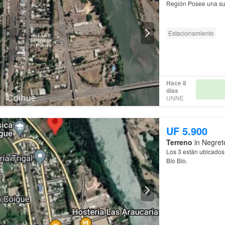
Estacionamiento
Hace 8
días
UNNE
UF 5.900
Terreno
in Negret
Los 3 están ubicado
Bío Bío.