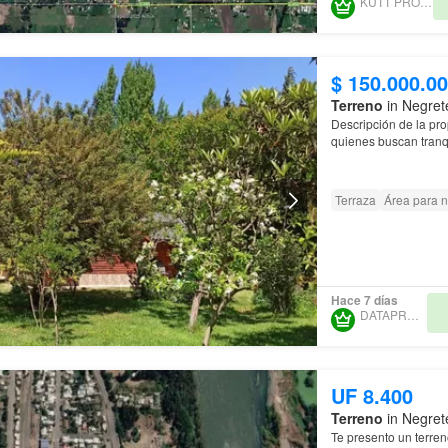
KUTT PROPERTY
$ 150.000.0
Terreno
in Negret
Descripción de la pro
quienes buscan tranqu
Terraza
Área para n
Hace 7 días
DATAPROP SPA
UF 8.400
Terreno
in Negret