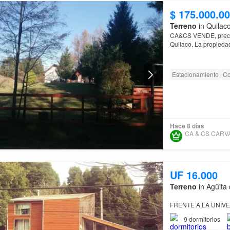
$ 175.000.0
Terreno
in Quilaco
CA&CS VENDE, precio
Quilaco. La propiedad
Estacionamiento
Co
Hace 8 días
UF 16.000
Terreno
in Agüita 
FRENTE A LA UNIVERSI
Universidad de Conc
9
dormitorios
Terreno total de 100