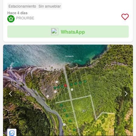
Estacionamiento
Sin amueblar
Hace 4 días
PROURBE
WhatsApp