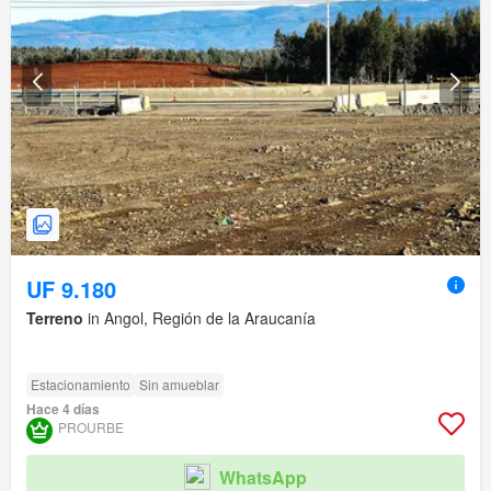
UF 9.180
Terreno
in Angol, Región de la Araucanía
Estacionamiento
Sin amueblar
Hace 4 días
PROURBE
WhatsApp