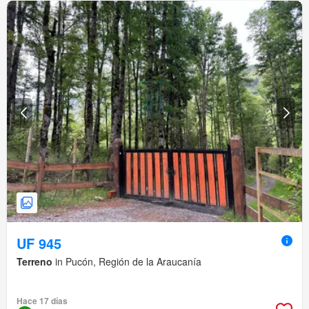
UF 945
Terreno
in Pucón, Región de la Araucanía
Hace 17 días