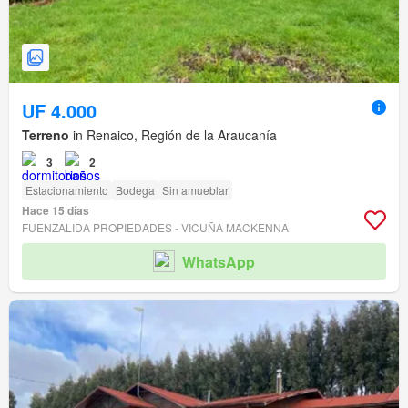
UF 4.000
Terreno
in Renaico, Región de la Araucanía
3
2
Estacionamiento
Bodega
Sin amueblar
Hace 15 días
FUENZALIDA PROPIEDADES - VICUÑA MACKENNA
WhatsApp