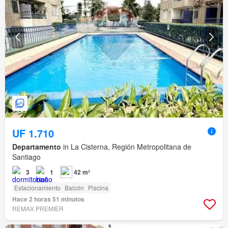
UF 1.710
Departamento
in La Cisterna, Región Metropolitana de
Santiago
3
1
42 m²
Estacionamiento
Balcón
Piscina
Hace 2 horas 51 minutos
REMAX PREMIER