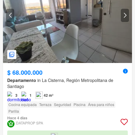
$ 68.000.000
Departamento
in La Cisterna, Región Metropolitana de
Santiago
3
1
42 m²
Cocina equipada
Terraza
Seguridad
Piscina
Área para niños
Parilla
Hace 4 días
DATAPROP SPA