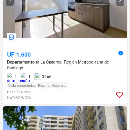
UF 1.600
Departamento
in La Cisterna, Región Metropolitana de
Santiago
1
1
31 m²
Vista panorámica
Piscina
Ascensor
Hace 30+ días
RE/MAX ICON.