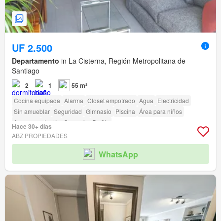
UF 2.500
Departamento
in La Cisterna, Región Metropolitana de
Santiago
2
1
55 m²
Cocina equipada
Alarma
Closet empotrado
Agua
Electricidad
Sin amueblar
Seguridad
Gimnasio
Piscina
Área para niños
Ascensor
Jardín
Conserje
Parilla
Hace 30+ días
Acceso para personas con discapacidad
ABZ PROPIEDADES
WhatsApp