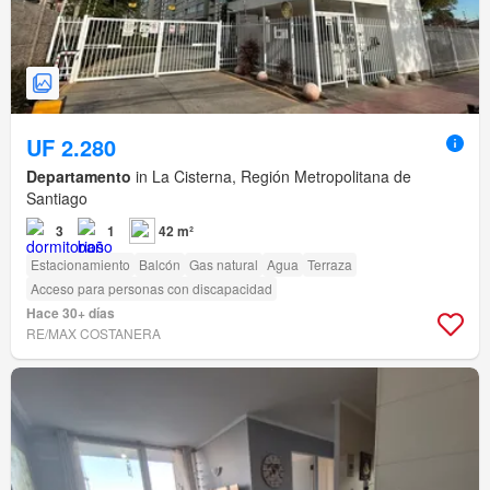
UF 2.280
Departamento
in La Cisterna, Región Metropolitana de
Santiago
3
1
42 m²
Estacionamiento
Balcón
Gas natural
Agua
Terraza
Acceso para personas con discapacidad
Hace 30+ días
RE/MAX COSTANERA