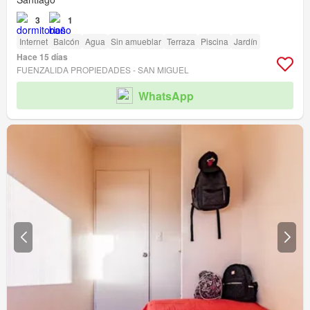
3
1
Internet
Balcón
Agua
Sin amueblar
Terraza
Piscina
Jardín
Hace 15 días
FUENZALIDA PROPIEDADES - SAN MIGUEL
WhatsApp