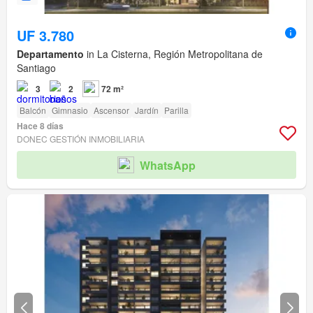
UF 3.780
Departamento
in La Cisterna, Región Metropolitana de
Santiago
3
2
72 m²
Balcón
Gimnasio
Ascensor
Jardín
Parilla
Hace 8 días
DONEC GESTIÓN INMOBILIARIA
WhatsApp