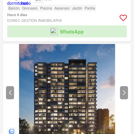
Balcón
Gimnasio
Piscina
Ascensor
Jardín
Parilla
Hace 8 días
DONEC GESTIÓN INMOBILIARIA
WhatsApp