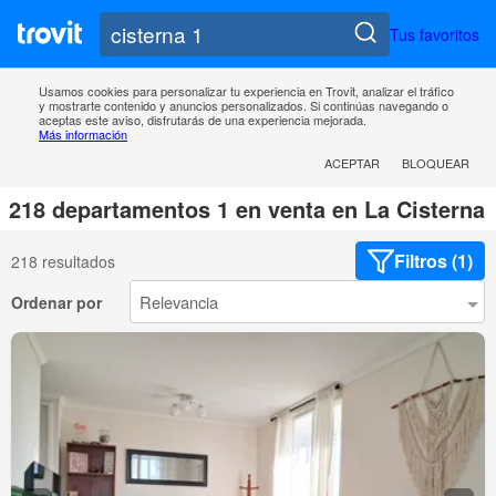
Tus favoritos
Usamos cookies para personalizar tu experiencia en Trovit, analizar el tráfico
y mostrarte contenido y anuncios personalizados. Si continúas navegando o
aceptas este aviso, disfrutarás de una experiencia mejorada.
Más información
ACEPTAR
BLOQUEAR
218 departamentos 1 en venta en La Cisterna
Filtros (1)
218 resultados
Ordenar por