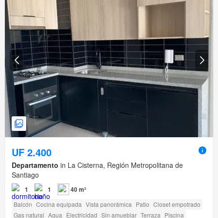
UF 2.400
Departamento
in La Cisterna, Región Metropolitana de
Santiago
1
1
40 m²
Balcón
Cocina equipada
Vista panorámica
Patio
Closet empotrado
Gas natural
Agua
Electricidad
Sin amueblar
Terraza
Piscina