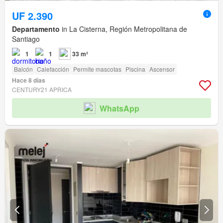
UF 2.390
Departamento
in La Cisterna, Región Metropolitana de
Santiago
1
1
33 m²
Balcón
Calefacción
Permite mascotas
Piscina
Ascensor
Hace 8 días
CENTURY21 APRICA
WhatsApp