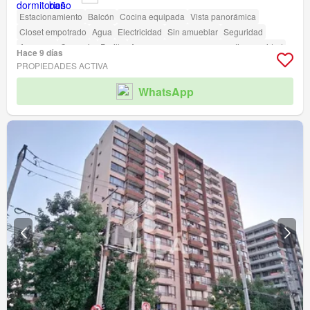
Estacionamiento
Balcón
Cocina equipada
Vista panorámica
Closet empotrado
Agua
Electricidad
Sin amueblar
Seguridad
Ascensor
Conserje
Parilla
Acceso para personas con discapacidad
Hace 9 días
PROPIEDADES ACTIVA
WhatsApp