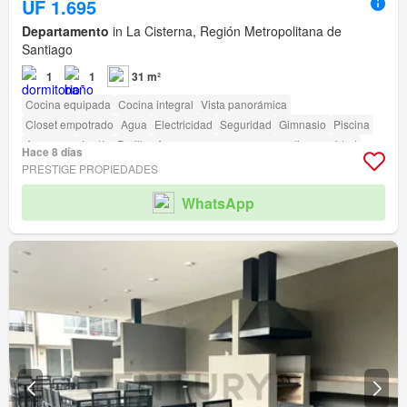
UF 1.695
Departamento
in La Cisterna, Región Metropolitana de
Santiago
1
1
31 m²
Cocina equipada
Cocina integral
Vista panorámica
Closet empotrado
Agua
Electricidad
Seguridad
Gimnasio
Piscina
Ascensor
Jardín
Parilla
Acceso para personas con discapacidad
Hace 8 días
PRESTIGE PROPIEDADES
WhatsApp