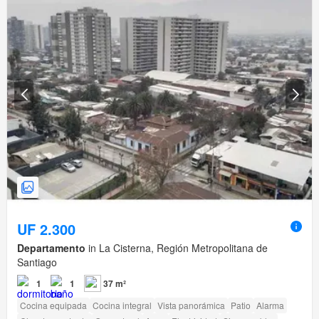
UF 2.300
Departamento
in La Cisterna, Región Metropolitana de
Santiago
1
1
37 m²
Cocina equipada
Cocina integral
Vista panorámica
Patio
Alarma