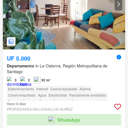
UF 5.000
Departamento
in La Cisterna, Región Metropolitana de
Santiago
3
2
92 m²
Estacionamiento
Internet
Cocina equipada
Alarma
Closet empotrado
Agua
Electricidad
Parcialmente amoblado
Terraza
Gimnasio
Piscina
Área para niños
Ascensor
Jardín
Hace 8 días
Conserje
Parilla
Caseta de vigilancia
PROPIEDADES GALLEGUILLOS-GUIÑEZ
Acceso para personas con discapacidad
WhatsApp