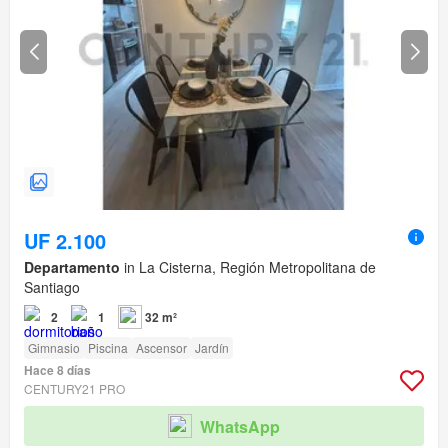
UF 2.100
Departamento
in La Cisterna, Región Metropolitana de
Santiago
2
1
32 m²
Gimnasio
Piscina
Ascensor
Jardín
Hace 8 días
CENTURY21 PRO
WhatsApp