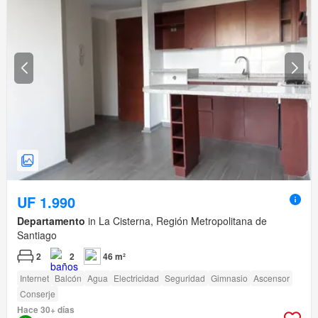
UF 1.990
Departamento
in La Cisterna, Región Metropolitana de
Santiago
2
2
46 m²
Internet
Balcón
Agua
Electricidad
Seguridad
Gimnasio
Ascensor
Conserje
Hace 30+ días