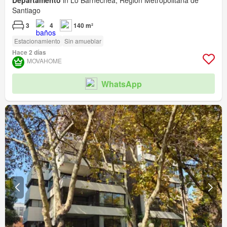
Departamento
in Lo Barnechea, Región Metropolitana de
Santiago
3
4
140 m²
Estacionamiento
Sin amueblar
Hace 2 días
MOVAHOME
WhatsApp