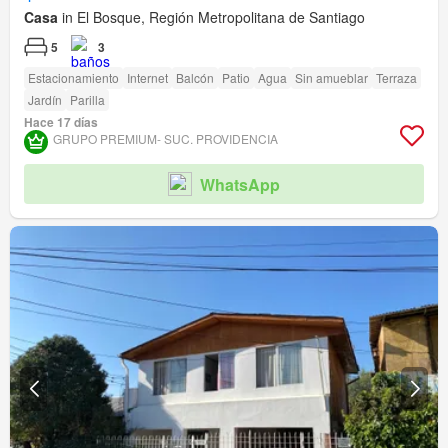
Casa
in El Bosque, Región Metropolitana de Santiago
5
3
Estacionamiento
Internet
Balcón
Patio
Agua
Sin amueblar
Terraza
Jardín
Parilla
Hace 17 días
GRUPO PREMIUM- SUC. PROVIDENCIA
WhatsApp