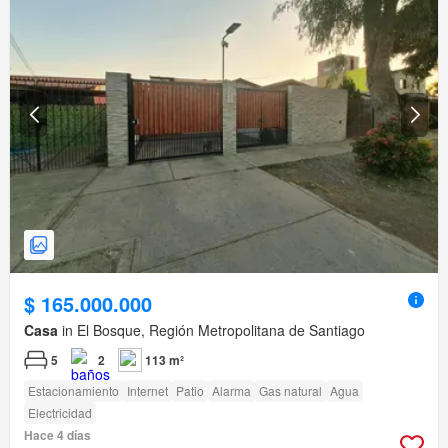
$ 165.000.000
Casa
in El Bosque, Región Metropolitana de Santiago
5
2
113 m²
Estacionamiento
Internet
Patio
Alarma
Gas natural
Agua
Electricidad
Hace 4 días