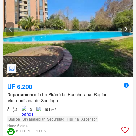
UF 6.200
Departamento
in La Pirámide, Huechuraba, Región
Metropolitana de Santiago
3
3
104 m²
Balcón
Sin amueblar
Seguridad
Piscina
Ascensor
Hace 6 días
KUTT PROPERTY