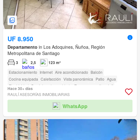
UF 8.950
Departamento
in Los Adoquines, Ñuñoa, Región
Metropolitana de Santiago
3
2,5
123 m²
Estacionamiento
Internet
Aire acondicionado
Balcón
Cocina equipada
Calefacción
Vista panorámica
Patio
Agua
Electricidad
Parcialmente amoblado
Terraza
amenity_wi_fi
Hace 30+ días
Seguridad
Gimnasio
Piscina
Área para niños
Ascensor
Jardín
RAULÍ ASESORÍAS INMOBILIARIAS
Conserje
Parilla
Acceso para personas con discapacidad
WhatsApp