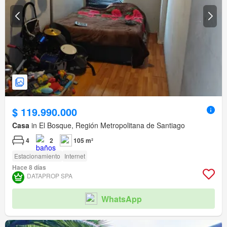
$ 119.990.000
Casa
in El Bosque, Región Metropolitana de Santiago
4
2
105 m²
Estacionamiento
Internet
Hace 8 días
DATAPROP SPA
WhatsApp