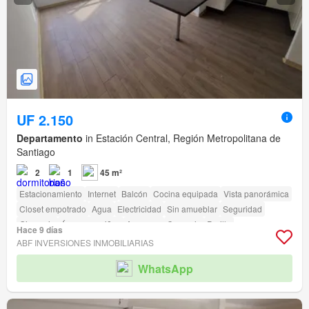
UF 2.150
Departamento
in Estación Central, Región Metropolitana de
Santiago
2
1
45 m²
Estacionamiento
Internet
Balcón
Cocina equipada
Vista panorámica
Closet empotrado
Agua
Electricidad
Sin amueblar
Seguridad
Gimnasio
Área para niños
Ascensor
Conserje
Parilla
Hace 9 días
Caseta de vigilancia
Acceso para personas con discapacidad
ABF INVERSIONES INMOBILIARIAS
WhatsApp