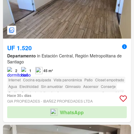
UF 1.520
Departamento
in Estación Central, Región Metropolitana de
Santiago
2
1
45 m²
Internet
Cocina equipada
Vista panorámica
Patio
Closet empotrado
Agua
Electricidad
Sin amueblar
Gimnasio
Ascensor
Conserje
Parilla
Caseta de vigilancia
Acceso para personas con discapacidad
Hace 30+ días
GIA PROPIEDADES - IBAÑEZ PROPIEDADES LTDA
WhatsApp