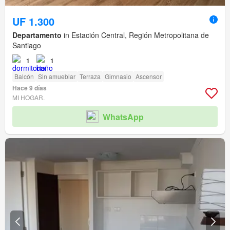
UF 1.300
Departamento
in Estación Central, Región Metropolitana de
Santiago
1
1
Balcón
Sin amueblar
Terraza
Gimnasio
Ascensor
Hace 9 días
MI HOGAR.
WhatsApp