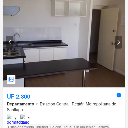
UF 2.300
Departamento
in Estación Central, Región Metropolitana de
Santiago
2
1
Estacionamiento
Internet
Balcón
Agua
Sin amueblar
Terraza