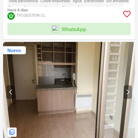
Vista panorámica
Closet empotrado
Agua
Electricidad
Sin amueblar
Terraza
Seguridad
Gimnasio
Piscina
Área para niños
Ascensor
Hace 9 días
Conserje
Parilla
Caseta de vigilancia
TYCGESTION.CL
Acceso para personas con discapacidad
WhatsApp
Nuevo