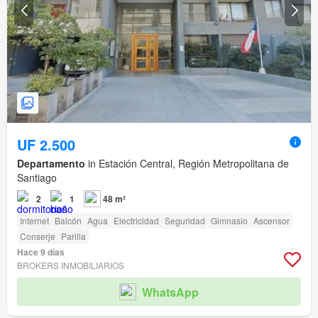
UF 2.500
Departamento
in Estación Central, Región Metropolitana de
Santiago
2
1
48 m²
Internet
Balcón
Agua
Electricidad
Seguridad
Gimnasio
Ascensor
Conserje
Parilla
Hace 9 días
BROKERS INMOBILIARIOS
WhatsApp