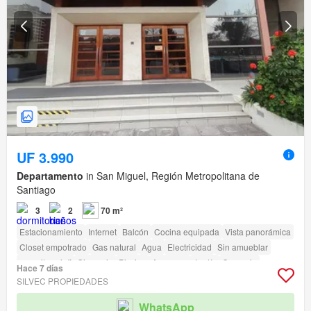
UF 3.990
Departamento
in San Miguel, Región Metropolitana de
Santiago
3
2
70 m²
Estacionamiento
Internet
Balcón
Cocina equipada
Vista panorámica
Closet empotrado
Gas natural
Agua
Electricidad
Sin amueblar
amenity_wi_fi
Gimnasio
Piscina
Ascensor
Jardín
Conserje
Hace 7 días
Caseta de vigilancia
Acceso para personas con discapacidad
SILVEC PROPIEDADES
WhatsApp