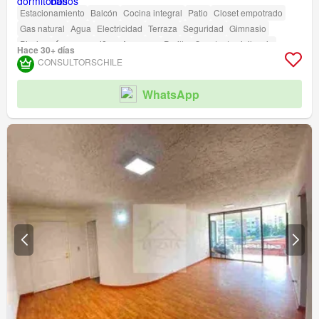
Estacionamiento
Balcón
Cocina integral
Patio
Closet empotrado
Gas natural
Agua
Electricidad
Terraza
Seguridad
Gimnasio
Piscina
Área para niños
Ascensor
Parilla
Caseta de vigilancia
Hace 30+ días
CONSULTORSCHILE
WhatsApp