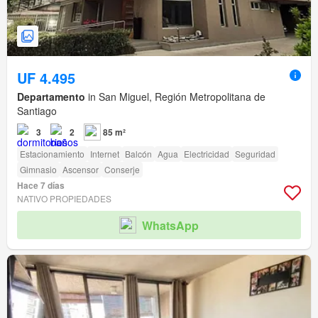
UF 4.495
Departamento
in San Miguel, Región Metropolitana de
Santiago
3
2
85 m²
Estacionamiento
Internet
Balcón
Agua
Electricidad
Seguridad
Gimnasio
Ascensor
Conserje
Hace 7 días
NATIVO PROPIEDADES
WhatsApp