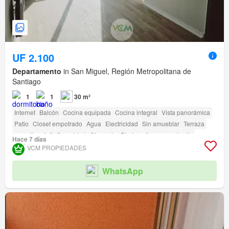
UF 2.100
Departamento
in San Miguel, Región Metropolitana de
Santiago
1
1
30 m²
Internet
Balcón
Cocina equipada
Cocina integral
Vista panorámica
Patio
Closet empotrado
Agua
Electricidad
Sin amueblar
Terraza
amenity_wi_fi
Seguridad
Gimnasio
Piscina
Ascensor
Jardín
Hace 7 días
Conserje
Parilla
Caseta de vigilancia
VCM PROPIEDADES
WhatsApp