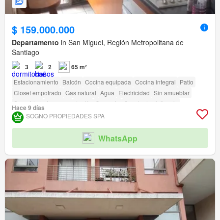
$ 159.000.000
Departamento
in San Miguel, Región Metropolitana de
Santiago
3
2
65 m²
Estacionamiento
Balcón
Cocina equipada
Cocina integral
Patio
Closet empotrado
Gas natural
Agua
Electricidad
Sin amueblar
Seguridad
Ascensor
Jardín
Conserje
Caseta de vigilancia
Hace 9 días
Acceso para personas con discapacidad
SOGNO PROPIEDADES SPA
WhatsApp