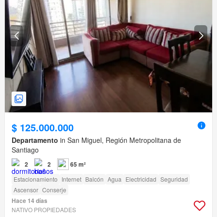
$ 125.000.000
Departamento
in San Miguel, Región Metropolitana de
Santiago
2
2
65 m²
Estacionamiento
Internet
Balcón
Agua
Electricidad
Seguridad
Ascensor
Conserje
Hace 14 días
NATIVO PROPIEDADES