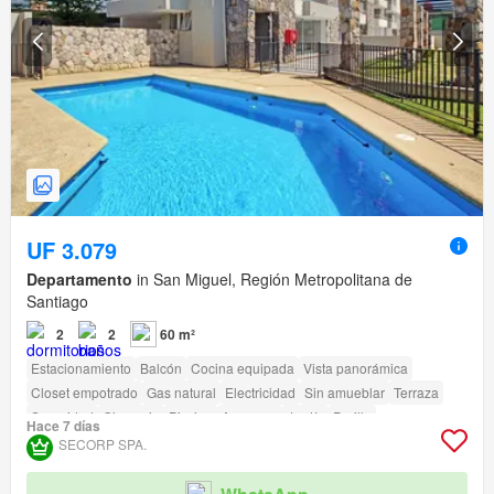
UF 3.079
Departamento
in San Miguel, Región Metropolitana de
Santiago
2
2
60 m²
Estacionamiento
Balcón
Cocina equipada
Vista panorámica
Closet empotrado
Gas natural
Electricidad
Sin amueblar
Terraza
Seguridad
Gimnasio
Piscina
Ascensor
Jardín
Parilla
Hace 7 días
Caseta de vigilancia
SECORP SPA.