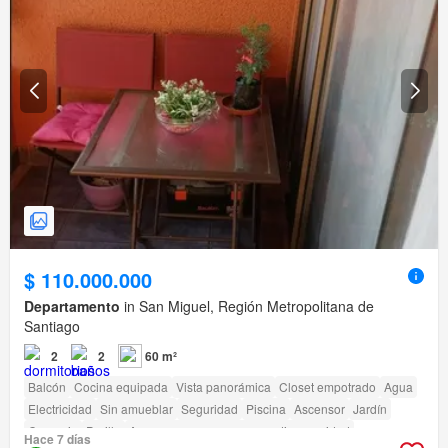
$ 110.000.000
Departamento
in San Miguel, Región Metropolitana de
Santiago
2
2
60 m²
Balcón
Cocina equipada
Vista panorámica
Closet empotrado
Agua
Electricidad
Sin amueblar
Seguridad
Piscina
Ascensor
Jardín
Conserje
Parilla
Acceso para personas con discapacidad
Hace 7 días