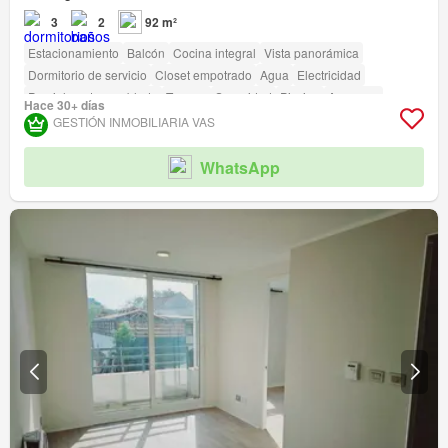
3
2
92 m²
Estacionamiento
Balcón
Cocina integral
Vista panorámica
Dormitorio de servicio
Closet empotrado
Agua
Electricidad
Parcialmente amoblado
Terraza
Seguridad
Piscina
Ascensor
Hace 30+ días
Parilla
Caseta de vigilancia
Acceso para personas con discapacidad
GESTIÓN INMOBILIARIA VAS
WhatsApp