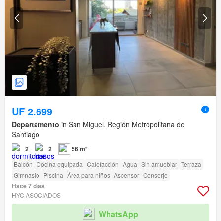
UF 2.699
Departamento
in San Miguel, Región Metropolitana de
Santiago
2
2
56 m²
Balcón
Cocina equipada
Calefacción
Agua
Sin amueblar
Terraza
Gimnasio
Piscina
Área para niños
Ascensor
Conserje
Hace 7 días
HYC ASOCIADOS
WhatsApp