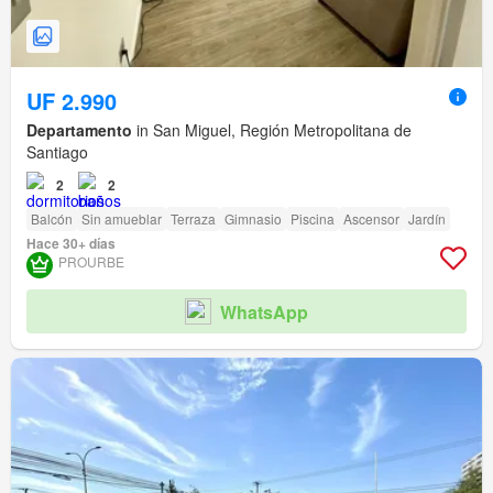
UF 2.990
Departamento
in San Miguel, Región Metropolitana de
Santiago
2
2
Balcón
Sin amueblar
Terraza
Gimnasio
Piscina
Ascensor
Jardín
Hace 30+ días
PROURBE
WhatsApp