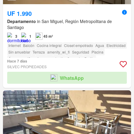
UF 1.990
Departamento
in San Miguel, Región Metropolitana de
Santiago
3
1
45 m²
Internet
Balcón
Cocina integral
Closet empotrado
Agua
Electricidad
Sin amueblar
Terraza
amenity_wi_fi
Seguridad
Piscina
Área para niños
Ascensor
Jardín
Conserje
Parilla
Hace 7 días
Caseta de vigilancia
Acceso para personas con discapacidad
SILVEC PROPIEDADES
WhatsApp