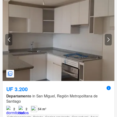
UF 3.200
Departamento
in San Miguel, Región Metropolitana de
Santiago
2
2
54 m²
Estacionamiento
Balcón
Cocina equipada
Gas natural
Agua