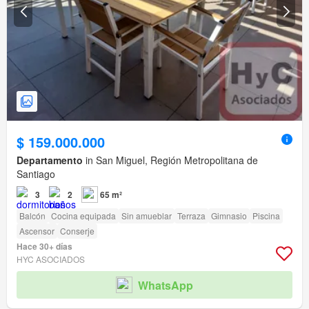
$ 159.000.000
Departamento
in San Miguel, Región Metropolitana de
Santiago
3
2
65 m²
Balcón
Cocina equipada
Sin amueblar
Terraza
Gimnasio
Piscina
Ascensor
Conserje
Hace 30+ días
HYC ASOCIADOS
WhatsApp