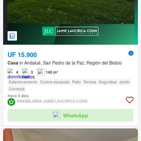
UF 15.900
Casa
in Andalué, San Pedro de la Paz, Región del Biobío
4
3
140 m²
Estacionamiento
Cocina equipada
Patio
Terraza
Seguridad
Jardín
Conserje
Hace 5 días
INMOBILIARIA JAIME LAUCIRICA COHN
WhatsApp