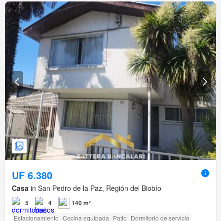
UF 6.380
Casa
in San Pedro de la Paz, Región del Biobío
5
4
140 m²
Estacionamiento
Cocina equipada
Patio
Dormitorio de servicio