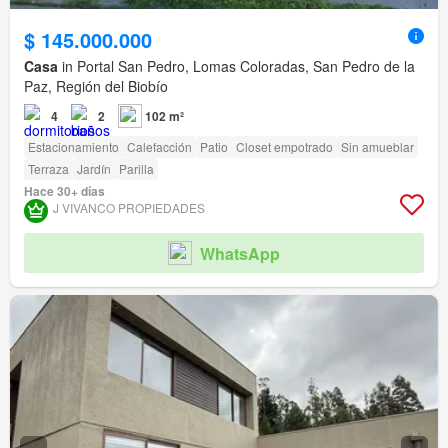
$ 145.000.000
Casa
in Portal San Pedro, Lomas Coloradas, San Pedro de la
Paz, Región del Biobío
4
2
102 m²
Estacionamiento
Calefacción
Patio
Closet empotrado
Sin amueblar
Terraza
Jardín
Parilla
Hace 30+ días
J VIVANCO PROPIEDADES
WhatsApp