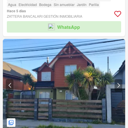
Agua
Electricidad
Bodega
Sin amueblar
Jardín
Parilla
Hace 5 días
ZATTERA BANCALARI GESTIÓN INMOBILIARIA
WhatsApp