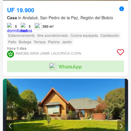
UF 19.900
Casa
in Andalué, San Pedro de la Paz, Región del Biobío
5
5
380 m²
Estacionamiento
Aire acondicionado
Cocina equipada
Calefacción
Patio
Bodega
Terraza
Piscina
Jardín
Hace 5 días
INMOBILIARIA JAIME LAUCIRICA COHN
WhatsApp