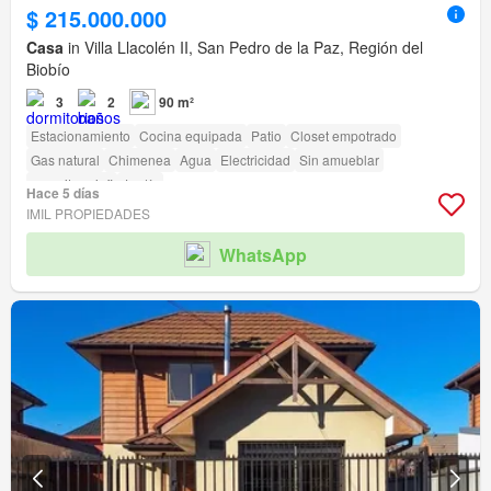
$ 215.000.000
Casa
in Villa Llacolén II, San Pedro de la Paz, Región del
Biobío
3
2
90 m²
Estacionamiento
Cocina equipada
Patio
Closet empotrado
Gas natural
Chimenea
Agua
Electricidad
Sin amueblar
amenity_wi_fi
Jardín
Hace 5 días
IMIL PROPIEDADES
WhatsApp