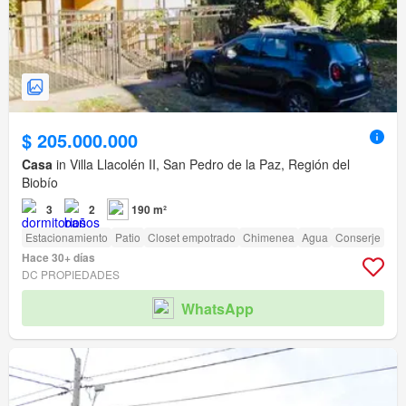
$ 205.000.000
Casa
in Villa Llacolén II, San Pedro de la Paz, Región del
Biobío
3
2
190 m²
Estacionamiento
Patio
Closet empotrado
Chimenea
Agua
Conserje
Hace 30+ días
DC PROPIEDADES
WhatsApp