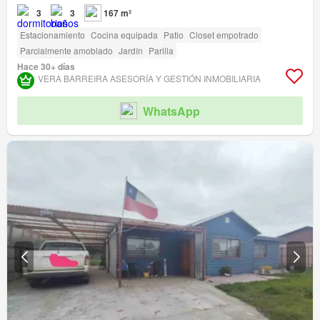
3
3
167 m²
Estacionamiento
Cocina equipada
Patio
Closet empotrado
Parcialmente amoblado
Jardín
Parilla
Hace 30+ días
VERA BARREIRA ASESORÍA Y GESTIÓN INMOBILIARIA
WhatsApp