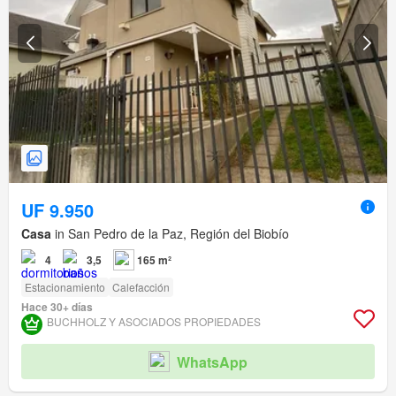
UF 9.950
Casa
in San Pedro de la Paz, Región del Biobío
4
3,5
165 m²
Estacionamiento
Calefacción
Hace 30+ días
BUCHHOLZ Y ASOCIADOS PROPIEDADES
WhatsApp