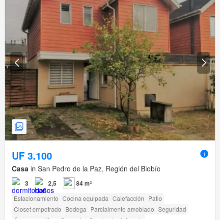
UF 3.100
Casa
in San Pedro de la Paz, Región del Biobío
3
2,5
84 m²
Estacionamiento
Cocina equipada
Calefacción
Patio
Closet empotrado
Bodega
Parcialmente amoblado
Seguridad
Área para niños
Conserje
Caseta de vigilancia