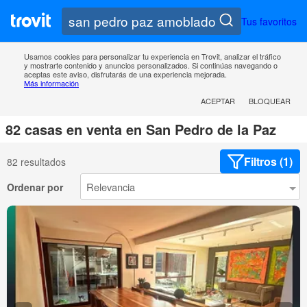
Tus favoritos
Usamos cookies para personalizar tu experiencia en Trovit, analizar el tráfico
y mostrarte contenido y anuncios personalizados. Si continúas navegando o
aceptas este aviso, disfrutarás de una experiencia mejorada.
Más información
ACEPTAR
BLOQUEAR
82 casas en venta en San Pedro de la Paz
Filtros (1)
82 resultados
Ordenar por