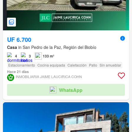
UF 6.700
Casa
in San Pedro de la Paz, Región del Biobío
4
3
133 m²
Estacionamiento
Cocina equipada
Calefacción
Patio
Sin amueblar
Hace 21 días
INMOBILIARIA JAIME LAUCIRICA COHN
WhatsApp