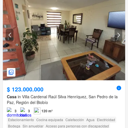
$ 123.000.000
Casa
in Villa Cardenal Raúl Silva Henríquez, San Pedro de la
Paz, Región del Biobío
3
3
120 m²
Estacionamiento
Cocina equipada
Calefacción
Agua
Electricidad
Bodega
Sin amueblar
Acceso para personas con discapacidad