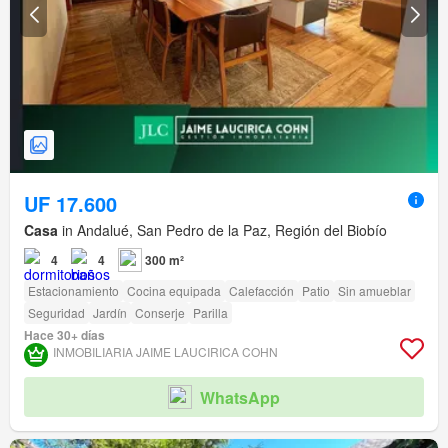
UF 17.600
Casa
in Andalué, San Pedro de la Paz, Región del Biobío
4
4
300 m²
Estacionamiento
Cocina equipada
Calefacción
Patio
Sin amueblar
Seguridad
Jardín
Conserje
Parilla
Hace 30+ días
INMOBILIARIA JAIME LAUCIRICA COHN
WhatsApp