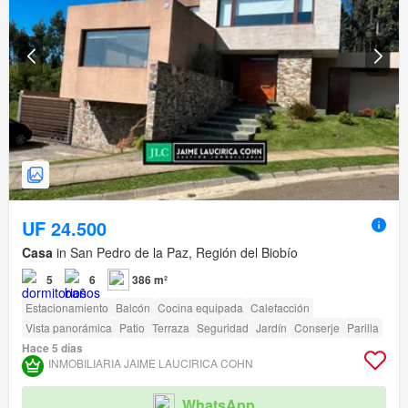
UF 24.500
Casa
in San Pedro de la Paz, Región del Biobío
5
6
386 m²
Estacionamiento
Balcón
Cocina equipada
Calefacción
Vista panorámica
Patio
Terraza
Seguridad
Jardín
Conserje
Parilla
Hace 5 días
INMOBILIARIA JAIME LAUCIRICA COHN
WhatsApp