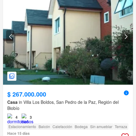
$ 267.000.000
Casa
in Villa Los Boldos, San Pedro de la Paz, Región del
Biobío
4
3
Estacionamiento
Balcón
Calefacción
Bodega
Sin amueblar
Terraza
Hace 15 días