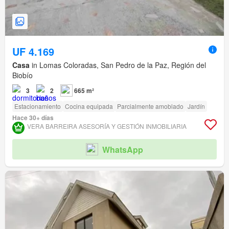
UF 4.169
Casa
in Lomas Coloradas, San Pedro de la Paz, Región del
Biobío
3
2
665 m²
Estacionamiento
Cocina equipada
Parcialmente amoblado
Jardín
Hace 30+ días
VERA BARREIRA ASESORÍA Y GESTIÓN INMOBILIARIA
WhatsApp